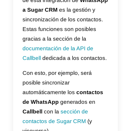
Cómo integrar WhatsApp
a Sugar CRM – Método
principal
Para comenzar a utilizar e
integrar WhatsApp a Sugar CRM,
primero deberás:
1) Crear una cuenta en
Callbell
e
integrar a
WhatsApp
2) Crear una cuenta en
SugarCRM