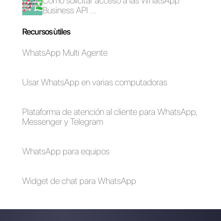
Cómo conectar
WhatsApp a Sellsy |
Callbell