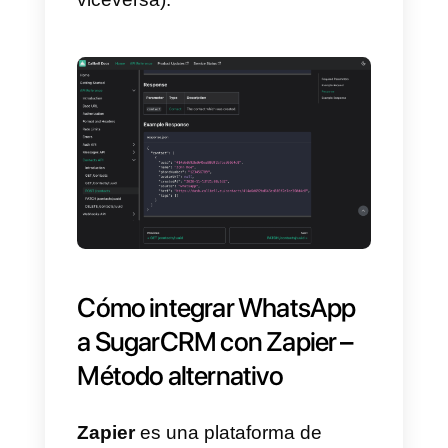
Una vez hecho esto, podrás
utilizar la
documentación de la
API de Callbell
para vincular tu
cuenta de WhatsApp
Empresarial
con
Sugar CRM
según tus necesidades.
Uno de los usos más populares
de esta integración de
WhatsAp
a Sugar CRM
es la gestión y