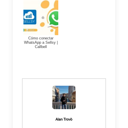
2)
Crear una cuenta en
SugarCRM
3)
Crear una cuenta en
Zapier
Una vez realizado los pasos
anteriores y creada una cuenta
en
SugarCRM
y
Callbell
integrada a
WhatsApp
. Mediant
la utilización de Zapier, podrás
automatizar tus operaciones entr