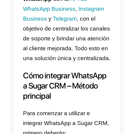
¿Qué es Callbell?
La plataforma SaaS de
Callbell
s
enfoca en fortalecer la
comunicación entre negocios y
clientes a través de
aplicaciones
de mensajería
. Ofrece una
herramienta de chat en equipo