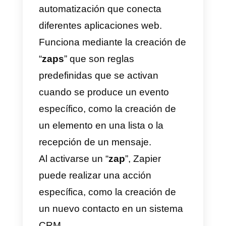
sincronización de los contactos.
Estas funciones son posibles
gracias a la sección de la
documentación de la API de
Callbell
dedicada a los contactos
Con esto, por ejemplo, será
posible sincronizar
automáticamente los
contactos
de WhatsApp
generados en
Callbell
con la
sección de
contactos de Sugar CRM
(y