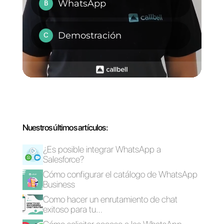
Multicanal
son las principales
diferencias?
Tamaños correctos
5 razones por las
de las imágenes en
que la mensajería
las redes sociales
instantánea es más
[2022]
eficaz para convertir
clientes