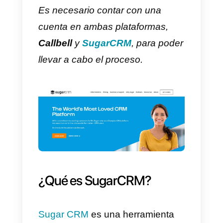
En este artículo te mostraremos
cómo conectar
WhatsApp
con
SugarCRM mediante la utilizació
de la
API de Callbell
.
Es necesario contar con una
cuenta en ambas plataformas,
Callbell
y
SugarCRM
, para pode
llevar a cabo el proceso.