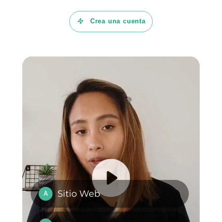
¿Qué es Callbell?
Plataformas
¿Ventas B2C y
Omnicanal vs.
ventas B2B: cuál