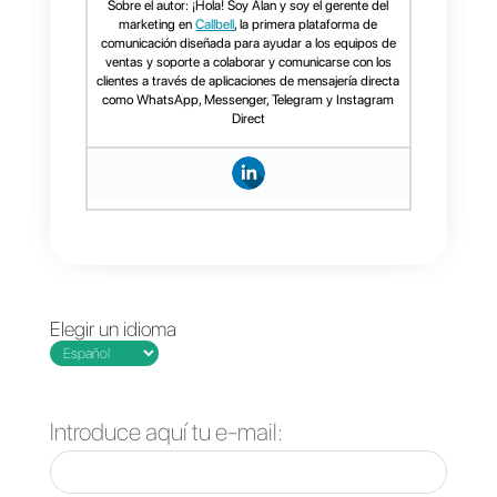
estas dos herramientas,
estableciendo reglas de
automatización conocidas como
“
zaps
“, que serán activadas por
eventos específicos.
Preguntas Frecuentes
¿Qué es
SugarCRM?