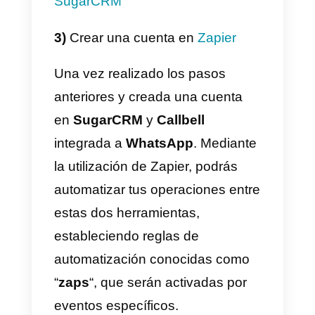
implementación,
la integración d
Callbell en Zapier
puede ser la
opción perfecta para ti. Con
Zapier, puedes
conectar
WhatsApp con SugarCRM
de
manera sencilla y eficiente. Sin
embargo, es importante tener en
cuenta que utilizar Zapier puede
tener un costo adicional.