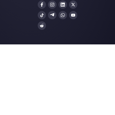
Nuestros últimos artículos:
¿Es posible integrar WhatsApp a
Salesforce?
Cómo configurar el catálogo de What
Business
Como hacer un enrutamiento de chat
exitoso para tu…
Cómo solicitar acceso a las WhatsApp
Business API …
Recursos ùtiles