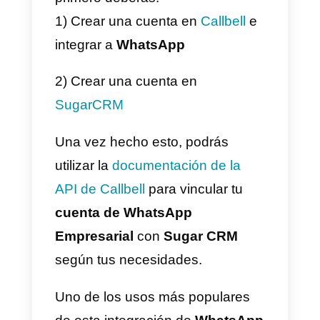
que permite a las empresas
conectar sus páginas de
Facebook
,
cuentas de
WhatsApp
con la
API de
WhatsApp Business
,
Instagram
Business
y
Telegram
, con el
objetivo de centralizar los canale
de soporte y brindar una atenció
al cliente mejorada. Todo esto en
una solución única y centralizada