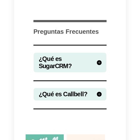
La integración entre
Callbell
y
SugarCRM
a través de
Zapier
permite a las empresas
automatizar la creación y
actualización de contactos en
SugarCRM mediante el uso de
los
Webhooks de Callbell
.