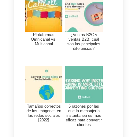
Esto proporciona una visión más
completa
y
actualizada
de las
interacciones con los clientes,
permitiendo una mejor
comprensión de sus necesidade
y preferencias.
Antes de comenzar, es necesari
que realices los siguientes pasos
1)
Crear una cuenta en
Callbell
e
integrar
WhatsApp