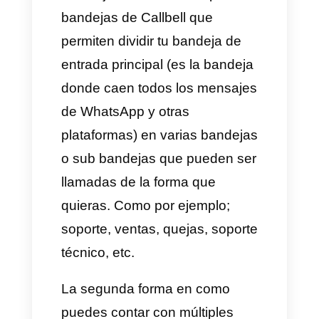
plataforma y gestionar todos los
casos desde un solo lugar
como si fueran uno solo es el
escenario ideal. En
Callbell
las
marcas se pueden dividir por
departamentos y asignar los
distintos números a cada una
de ellas para que se gestionen
de forma separada aunque
todas estén en una sola
plataforma (
Callbell
)