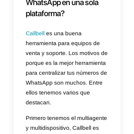
o sub bandejas que pueden ser
llamadas de la forma que
quieras. Como por ejemplo;
soporte, ventas, quejas, soporte
técnico, etc.
La segunda forma en como
puedes contar con múltiples
departamentos en
Callbell
es
con el multi-número. Esta
nueva funcionalidad permitirá