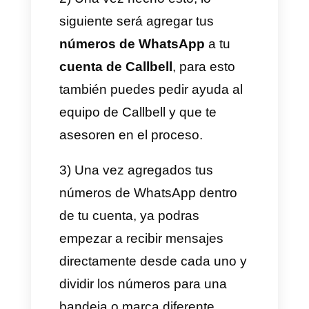
administradores puedan
evaluar a cada colaborador de
forma individual sin morir en el
proceso.
Como separar
departamentos en
WhatsApp?
Con
Callbell
tienes 2 formas
principales de separar