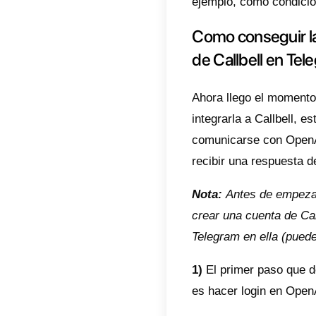
super 
Como 
Esta a
en un 
múltipl
asiste
sus ag
usuario
del es