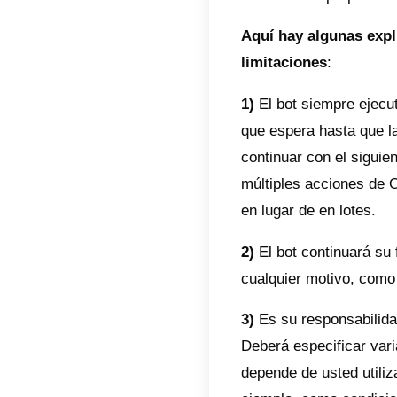
palabr
tu chat
intelig
sencill
según 
exitos
Si dese
y otras
destaca
realiza