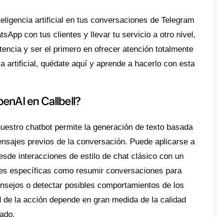
ientes. Es por esto que hoy te vamos a ens
gram para crear un chatbot
con
Callbell
.
ell y OpenAI
ll es una herramienta que conecta a client
erentes apps de mensajería existentes en un
ienta cuenta con múltiples opciones para 
r sus procesos de venta y soporte, cuenta
sticas especializadas, funnels de venta, A
mente, Callbell ha integrado una nueva opci