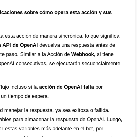
as que la AI de OpenAI aprenda e interactúe
bot de Callbell con solo ingresar un prompt 
encia artificial pueda contestar los mensaje
o, sin embargo, necesitas hacer pruebas y r
sea tu caso de forma correcta para que tod
amente.
as integrar la inteligencia artificial en tu
 apps como WhatsApp con tus clientes y llev
rte de la competencia y ser el primero en o
da por inteligencia artificial, quédate aquí 