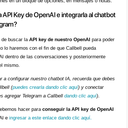
guía.
funciona OpenAI en Callbell?
cción dentro de nuestro chatbot permite la 
estímulo y los mensajes previos de la conve
es escenarios, desde interacciones de estil
nte, hasta acciones específicas como resum
entes, brindar consejos o detectar posibles
s. La efectividad de la acción depende en g
tímulo proporcionado.