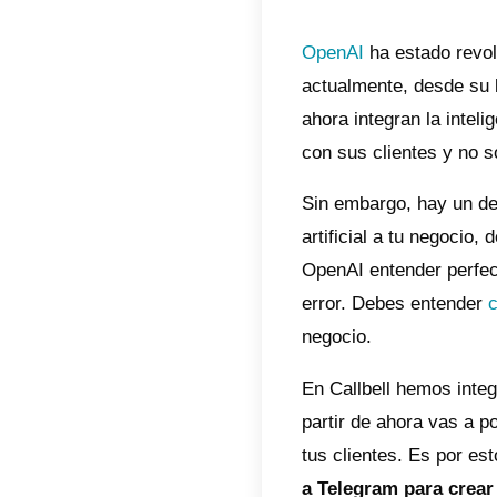
Indic
Cal
Com
Com
inte
Tel
Com
que
Tel
Con
OpenA
actual