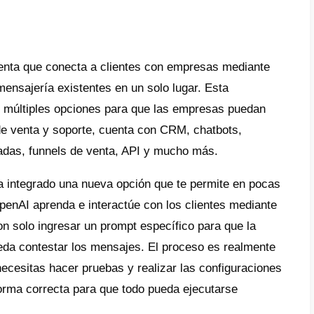
ntegran la inteligencia artificial para comun
 clientes y no solo eficiente sino más fácil 
argo, hay un desafío importante a la hora d
ial a tu negocio, debes ofrecer prompt espec
 entender perfectamente lo que deseas y e
 Debes entender
como funciona la IA
y utiliz
o.
bell hemos integrado esta opción para ti de
 de ahora vas a poder ofrecer conversacione