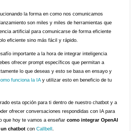
e
lbell y OpenAI
o funciona OpenAI en Callbell?
o conseguir la API Key de OpenAI e
grarla al chatbot de Callbell en
egram?
o configurar el chatbot de Callbell para
 utilice OpenAI en las conversaciones de
egram?
clusiones
I
ha estado revolucionando la forma en c
mente, desde su lanzamiento son miles y mi