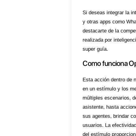
tus cl
a Tele
Callb
Callbe
las dif
herram
mejora
estadí
Actual