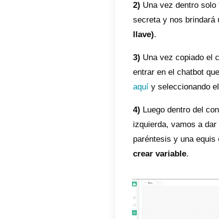
Aquí h
limita
1)
El bo
que es
continu
múltip
en luga
2)
El bo
cualqu
3)
Es su