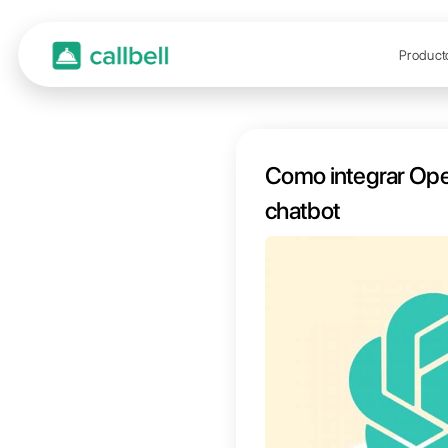
Como 
chatb