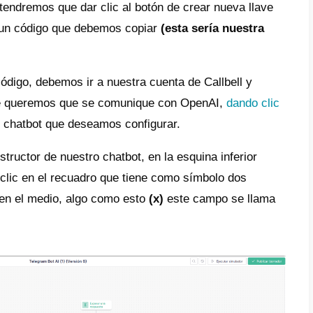
ay algunas explicaciones sobre cómo ope
ciones
:
t siempre ejecuta esta acción de manera sin
pera hasta que la
API de OpenAI
devuelva 
ar con el siguiente paso. Similar a la Acci
les acciones de OpenAI consecutivas, se e
r de en lotes.
t continuará su flujo incluso si la
acción d
ier motivo, como un tiempo de espera.
 responsabilidad manejar la respuesta, ya s