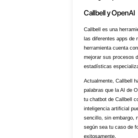
ahora i
con sus
Sin emb
artific
OpenAI
error.
negoci
En Call
partir