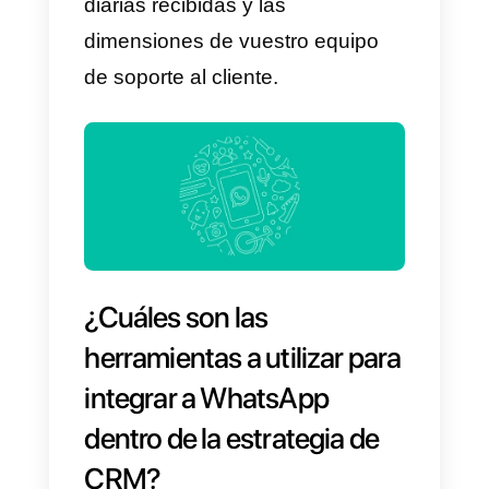
por ejemplo, el correo electrónico
Si tu empresa no ofrece soporte
24/7, puede resultar muy útil
aprovechar la posibilidad de
WhatsApp Business
de
programar un mensaje
automático (que funciona como
contestadora automática) para
cumplir con las expectativas del
cliente. Por ejemplo, es posible