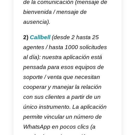
instrumentos utilizados
con base
en el volumen y el tipo de
solicitudes:
mientras que a una
pequeña empresa podrá bastarle
responder a sus clientes como si
fuesen unos verdaderos amigos,
una empresa grande necesitará
implementar flujos estratégicos
más complejos entorno a la
gestión de este canal.
¿Cuáles son entonces las