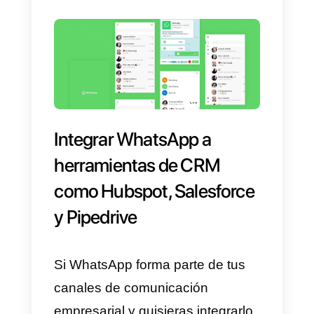
diarias recibidas a través de
WhatsApp:
1)
La aplicación de
WhatsApp
Business
(hasta: 1 agente / 15
solicitudes al día): la aplicación d
WhatsApp Business es ideal par
todos los que gestionan una
pequeña empresa, con
frecuencia unipersonal y con un
número limitado de solicitudes