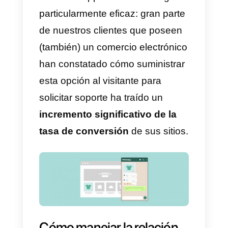
1)
Solo es posible ser encontrad
en WhatsApp a través de la
difusión del número empresarial
(de hecho, no es posible buscar 
una empresa por nombre, por
ejemplo)
2)
En líneas generales, debe ser
el cliente el que contacte a la
empresa primero. De acuerdo a
las reglas de WhatsApp no se
permite utilizar la aplicación com