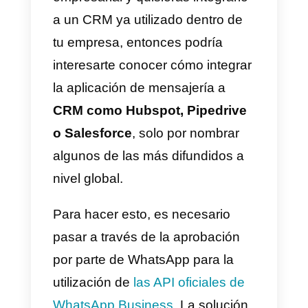
diarias. La interfaz de la
aplicación es la misma de la
versión tradicional, con el
agregado de algunas funciones
que son de ayudan en la gestión
de la comunicación (mensaje de
bienvenida / mensaje de
ausencia).
2)
Callbell
(desde 2 hasta 25
agentes / hasta 1000 solicitudes
al día): nuestra aplicación está