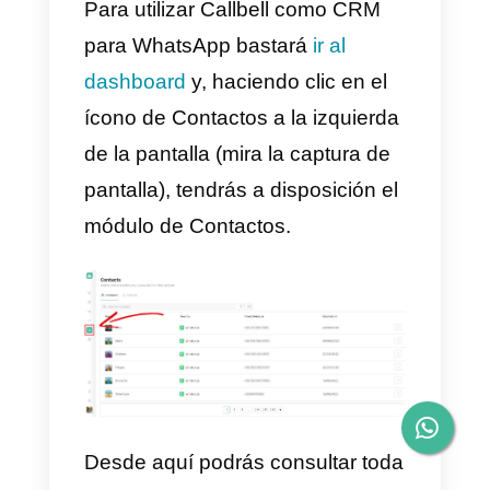
Twilio). Puedes probar
gratuitamente la plataforma
(disponible también en Android y
iOS)
creando una cuenta desde
aquí.
3) Z
endesk
(+25 agentes / +100
solicitudes al día): la famosa
compañía detrás de la suite de
software dedicado al customer
support ha desde hace algún