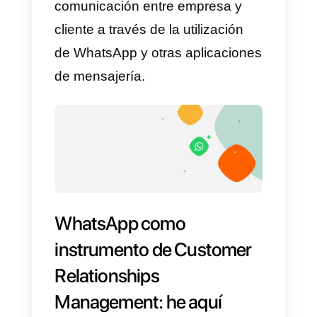
A continuación, vamos entonces
a descubrir cómo aprovechar
WhatsApp no solo como un mero
canal de comunicación sino com
una verdadera herramienta de
CRM que pueda
traer beneficio
concretos
sea desde un punto
de vista comercial (aumentando
las ventas) o como instrumento
de soporte postventa y
fidelización (en fase de asistenci