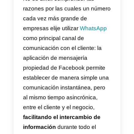
a WhatsApp dentro
de la estrategia de
CRM?
Integrar WhatsApp a
herramientas de
CRM como
Hubspot, Salesforce
y Pipedrive
Utilizar Callbell
como CRM para
WhatsApp
WhatsApp como
CRM: conclusiones
No es difícil comprender las
razones por las cuales un númer