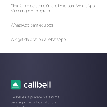
4 plugins gratuitos
Cómo utilizar
para añadir
WhatsApp para
WhatsApp en un
Hoteles y Resorts
sitio web
Cómo integrar
WhatsApp Web en 4
WhatsApp a tu
pantallas VS
tienda Shopify
WhatsApp multi
agente