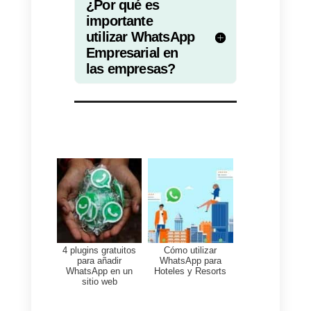
toma los nuevos mensajes,
atiende las primeras dudas y
luego deriva la conversación a u
agente humano.
Otra ventaja de
Callbell es que
permite a las empresas integra
a WhatsApp múltiples apps
, un
caso de uso interesante es que
puedes conectar Slack, Gmail,
plataformas de encuestas, CRM 
mucho más. Esto ayuda a