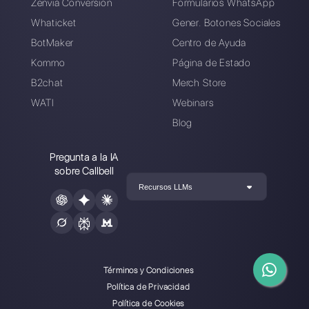
Alan Trovò
Sobre el autor: ¡Hola! Soy Alan y soy el gerente del
marketing en
Callbell
, la primera plataforma de
comunicación diseñada para ayudar a los equipos de
ventas y soporte a colaborar y comunicarse con los
clientes a través de aplicaciones de mensajería directa
como WhatsApp, Messenger, Telegram y Instagram
Direct