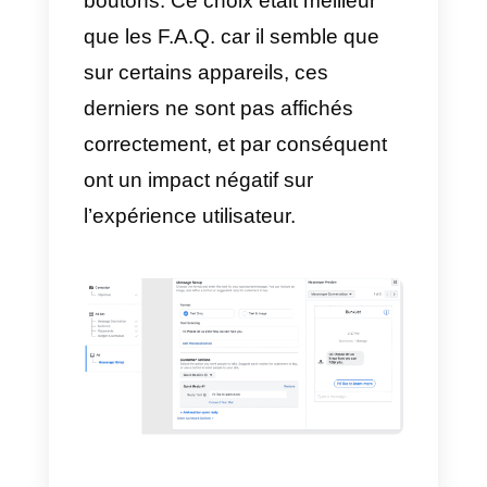
1)
Message de bienvenue
standard :
un message simple
pouvant inclure un message
d’accueil et quelques questions
susceptibles d’être posées à
votre entreprise.
2)
Message d’accueil
personnalisé » :
cette option
(recommandée)
vous permet de
créer des modèles pour ajouter
des photos, vidéos, boutons et