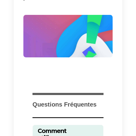
la plus performante avec le temp
est la combinaison d’un messag
personnalisé avec l’utilisation de
boutons. Ce choix était meilleur
que les F.A.Q. car il semble que
sur certains appareils, ces
derniers ne sont pas affichés
correctement, et par conséquent
ont un impact négatif sur
l’expérience utilisateur.