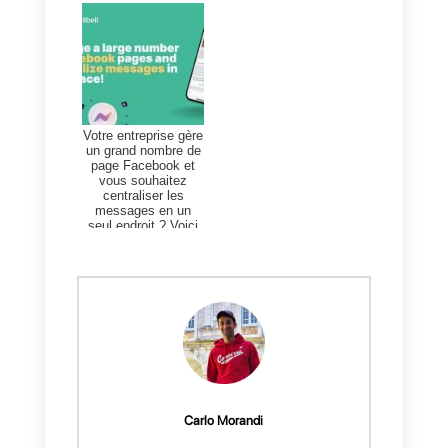
chats
afin de gérer efficacement
la relation avec tous clients
potentiels qui interagissent avec
la page via Messenger : notre
expérience nous apprend que
l’utilisation de ce type de publicité
peut se révéler être un outil
particulièrement puissant pour
vendre des produits et services
à
un coût limité.
Dans le prochain article, nous