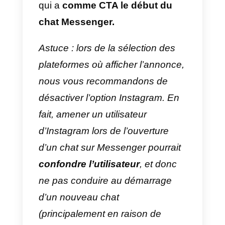
4)
Créer un groupe d’annonces
ou en sélectionner un existant
5)
Dans « Groupe d’annonces »,
sous Messages, sélectionnez
« Click-to-Messenger »
6)
Modifier l’auditoire, les
placements, le budget et l’horaire
7)
Dans les annonces,
personnalisez l’apparence et la
taille de votre annonce
8)
Sauvegardez et publiez votre