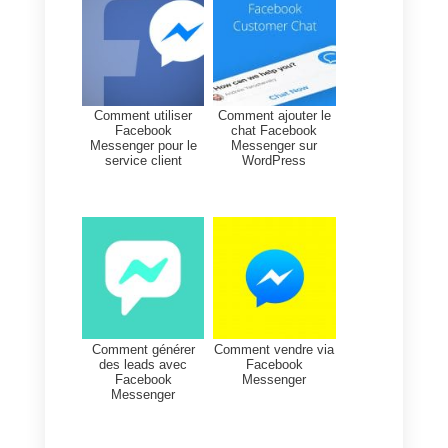
recevoir de nouvelles demandes
de contact via Facebook
Messenger et pourrez
commencer à proposer et vendre
vos produits en chattant
directement avec l’utilisateur
provenant de l’annonce.
Chez
Callbell
, nous travaillons
avec de nombreuses entreprises
gérant de gros volumes de