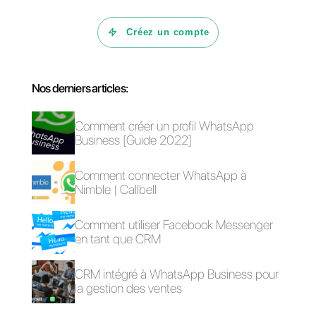
trouvé ce guide utile et vous
remercions de nous avoir lu. A la
prochaine fois!