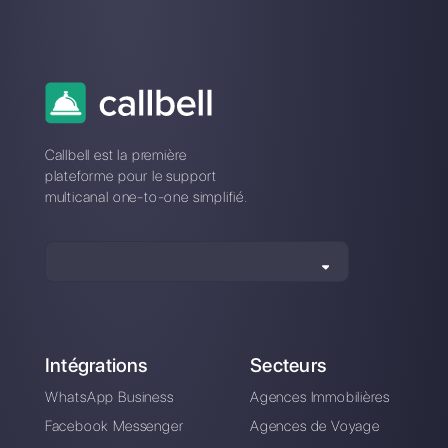
Messenger
peut-il se
connecter à
votre e-
commerce?