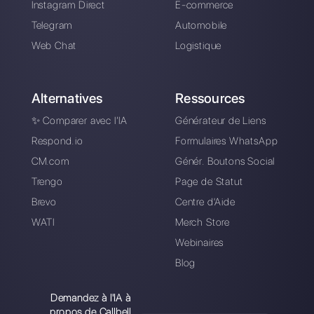
Comment utiliser
Comment ajouter le
Facebook
chat Facebook
Messenger pour le
Messenger sur
service client
WordPress
Comment générer
Comment vendre via
des leads avec
Facebook
Facebook
Messenger
Messenger