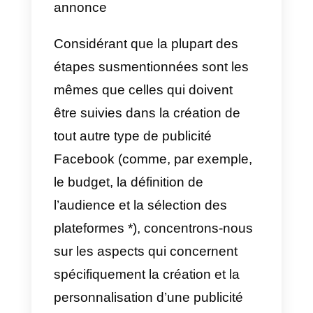
créer une annonce portant sur le
début d’un chat Messenger:
1)
Accédez au Gestionnaire
d’annonces dans Facebook
Business Manager
2)
Créez une nouvelle campagne
en cliquant sur le bouton vert
« Créer ».
3)
Sélectionnez « Messages »
comme objectif de votre
campagne