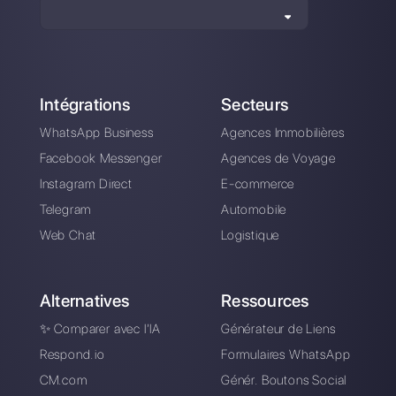
Le premier CRM
Votre entreprise gère
intégré à Facebook
un grand nombre de
page Facebook et
vous souhaitez
centraliser les
messages en un
seul endroit ? Voici
la solution
Assistance client de
qualité: importants
d'une gestion
efficiente