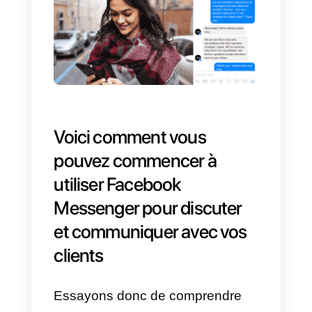
sociaux en termes de demandes
de support adressées par les
consommateurs aux entreprises.
Il semble clair que la messagerie
directe (et sa nature première
mobile) donne vie à un nouveau
paradigme dans la
communication et la gestion de
l’assistance client. En outre, les
chiffres témoignent de la
satisfaction des consommateurs