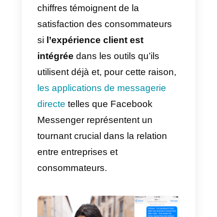
partir de zéro – un tournant
important pour les marques qui
utilisent les outils de chat et/ou le
canaux de support traditionnels.
Gartner prévoit qu’en 2019, les
applications de messagerie
directe
, y compris Facebook
Messenger et WhatsApp,
surpasseront – pour la toute
première fois – les médias