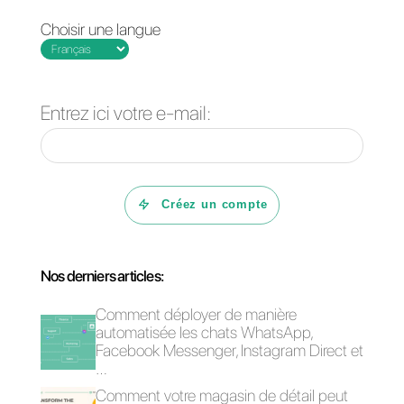
Questions Fréquentes
Pourquoi une
entreprise
devrait-elle
intégrer
Messenger
comme canal
de service à la
clientèle?