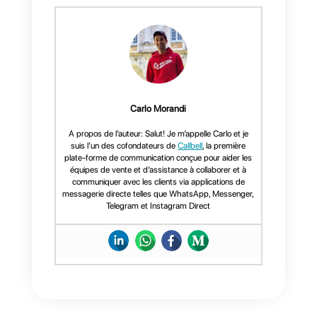
Per qualsiasi domanda o richiest
di supporto, puoi contattarci
all’indirizzo:
support@callbell.eu
scriverci in
chat o lasciare un commento qua
sotto. Ti ricontatteremo al più
presto!