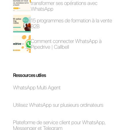
Comment
pouvez-vous
commencer à
utiliser
Facebook
Messenger pour
chatter et
communiquer
avec vos
clients?