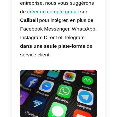
rapport au clavardage traditionne
que l’on trouve souvent sur le
Web, Facebook Messenger vous
permettra de recueillir
une
quantité importante de donnée
sur les utilisateurs, telles que
leurs profils Facebook, leurs
identifiants (à des fins de
reciblage) et leur position
géographique.