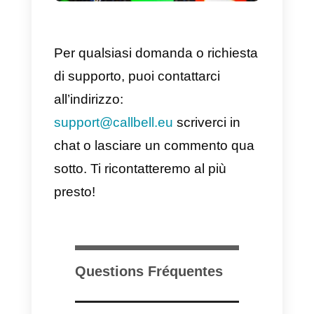
Pas uniquement Messenger:
les applications de
messagerie directe, en
général, sont l’avenir du