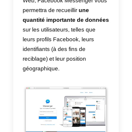
trouverez toujours dans la sectio
« Plateforme Messenger », sous
la section
« Customer Chat
Plugin ».
Si ce processus est tro
compliqué, vous pouvez essayer
d’autres méthodes, comme notre
widget de chat que vous pouvez
trouver ici.