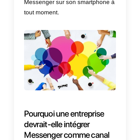
fois installé sur un site Web,
permet aux visiteurs de
commencer à chatter avec
l’entreprise, via Facebook.
Cette version permet donc
d’
utiliser Facebook pour
communiquer avec une
entreprise
même en dehors de
l’application de médias sociaux,
permettant en même temps au
consommateur de reprendre la