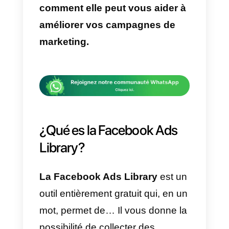
La
Facebook Ads Library
n’est
rien d’autre qu’une plateforme où
sont rassemblées toutes les
informations relatives aux
campagnes que les marques
mènent sur Facebook.
Si vous êtes intéressé par ce
sujet, vous pouvez continuer à lir
cet article où nous allons vous
apprendre.
Qu’est-ce que la
Facebook Ads Library,