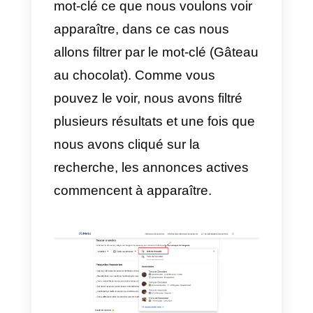
montrer comment utiliser la
Facebook Ads Library
. Tout ce
que vous avez à faire est de
suivre la série d’étapes ci-
dessous:
1) Choisissez le pays et la
catégorie d’annonce
La première chose à faire est de
se rendre sur la page de la
Facebook Ads Library
, de choisir