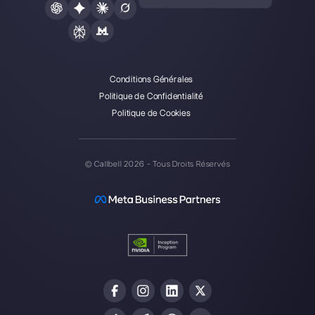
responsable du marketing chez
Callbell
, la première
plate-forme de communication conçue pour aider les
équipes de vente et d’assistance à collaborer et à
communiquer avec les clients via applications de
messagerie directe telles que WhatsApp, Messenger,
Telegram et Instagram Direct
Choisir une langue