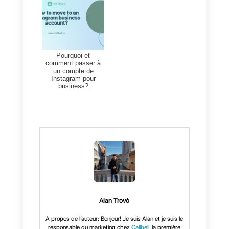
vos clients potentiels vers votre
compte
WhatsApp
. Cela
fonctionne la plupart du temps,
car il s’agit d’un canal très direct.
L’inconvénient est que la gestion
d’un grand nombre de messages
sur cette application est
compliquée. Parce qu’il n’est pas
fait pour cette fonction. C’est
pourquoi nous vous
recommandons d’utiliser un outil