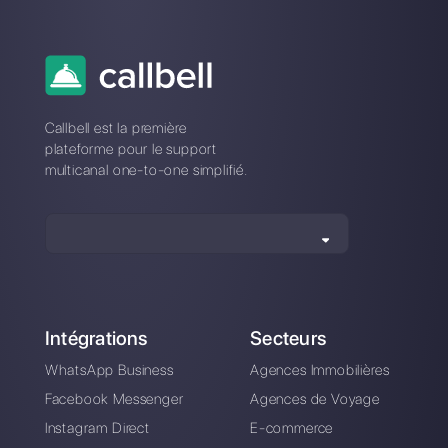
7 façons d'améliorer
8 raisons pour
l'expérience client
lesquelles la
sur Facebook
vérification de votre
entreprise sur
Facebook Business
Manager peut
échouer