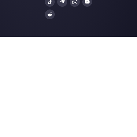
Entrez ici votre e-mail:
Créez un compte
Nos derniers articles:
12 statistiques de suivi des ventes 
vous devez connaître en 2022
Comment connecter WhatsApp à
Typeform | Callbell