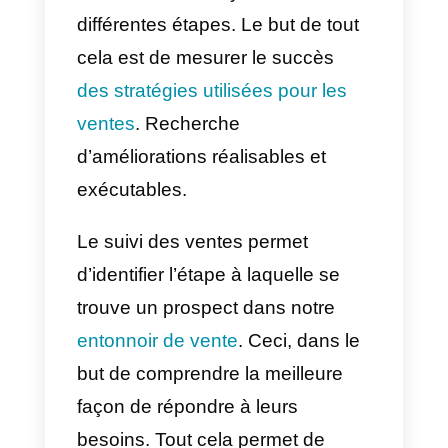
statistiques de suivi que vous
devez connaître en 2022
. Et
quel est le meilleur
outil
pour les
générer.
Qu’est-ce que le suivi des
ventes?
Le
suivi des ventes
constitue en
soi, au sein de l’ensemble du
processus de vente
, la procédur