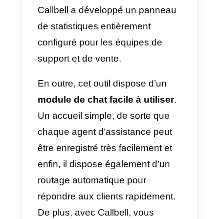
entre 14 et 17 heures; il convient
toutefois de noter que le meilleur
moment pour envoyer des
messages se situe autour de 13
heures.
11) Les acheteurs B2B ne sont
plus influencés par des mots
comme « rapports »,
« prévisions » et
« intelligence ».