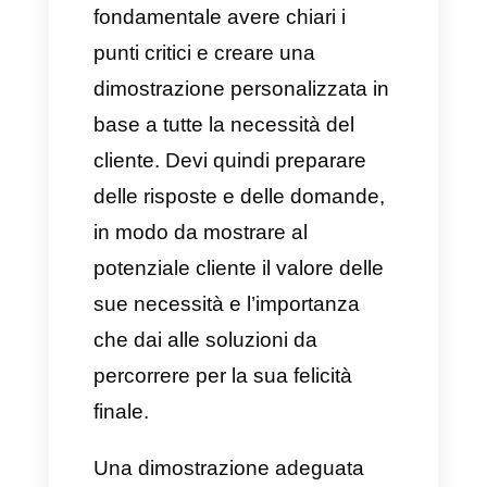
business da applicare per
raggiungere un mercato ancora
più vasto. Tuttavia, abbiamo
deciso di focalizzarci su quelli
che consideriamo
i 5 migliori
consigli per le vendite SaaS
.
1) Concentrati sulla
risoluzione dei problemi e
non sulla funzionalità
È possibile che, man mano che