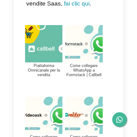
4) SEO e content marketing
sono un’ottima opzione
Questo è un punto molto
importante poiché ci si
concentra sull’acquisizione di
potenziali clienti attraverso
azioni di SEO e Marketing. Le
suddette azioni possono essere
a pagamento organiche.
Un’ottima SEO insieme ad una
buona strategia può generare