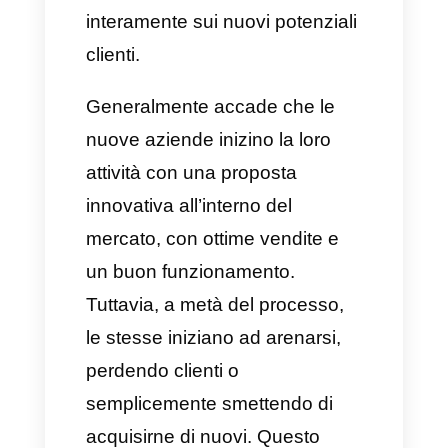
si dedicano alla vendita e al
marketing pensano
continuamente a nuovi modi per
acquisire clienti e aumentare
così le proprie
vendite SaaS
. Ed
è qui che entrano in gioco le
strategie di marketing, i consigli
e modelli di business focalizzati
interamente sui nuovi potenziali
clienti.
Generalmente accade che le