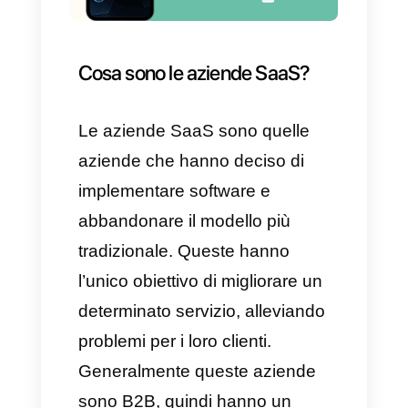
vantaggi
dovuti alle vendite
SaaS
sono:
1)
Distribuzione più rapida:
Tutto ciò che ti serve è
l’accesso al cloud senza dover
installare niente.
2)
Sicurezza:
Con questa
strategia si registrano meno
perdite di dati rispetto a ciò che
avviene nelle location fisiche.