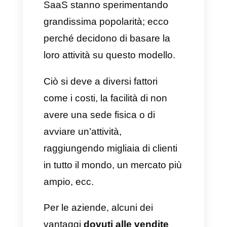
Quando
parliamo di SaaS
,
parliamo automaticamente di
servizi e software. I servizi in
questione sono ospitati
all’interno di un cloud a cui è
possibile accedere da qualsiasi
dispositivo senza doverlo
installare, ma solo con una
connessione Internet.
In questo senso, la vendita
SaaS si può applicare a svariati