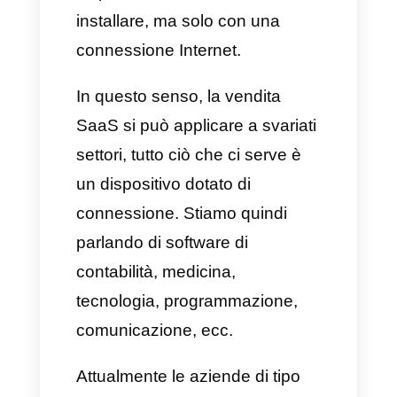
porterebbe ad uno stallo nella
crescita e nell’influenza sul
mercato.
Ecco perché oggi abbiamo
deciso di descriverti cosa sono
le aziende e le vendite SaaS e
i
5 migliori consigli di vendita
SaaS
utili per la tua attività.
Cosa sono le vendite SaaS?