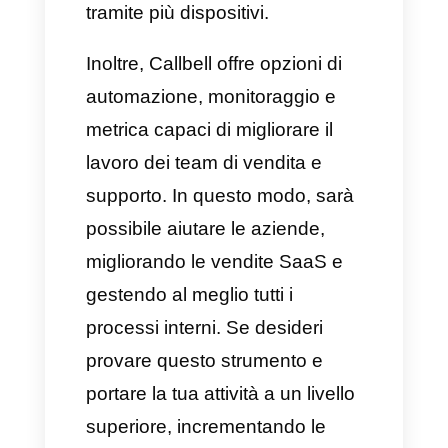
funnel, riuscendo a
pianificare esattamente le
nostre prossime mosse
,
decidendo di inviare una
proposta, un tentativo di
contatto aggiuntivo, l’offerta di
un coupon o di uno sconto, ecc.
Un buon follow-up può fare la
differenza tra conversione o
perdita di un potenziale cliente.