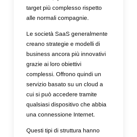
3)
Costi minori:
Grazie alla sua
facilità di implementazione, non
sarà necessaria eccessiva
manodopera, restringendo così
i costi.
Per concludere, le vendite
SaaS si possono considerare le
strategie che tutte le aziende
Saas usano per acquisire nuovi
o potenziali clienti.