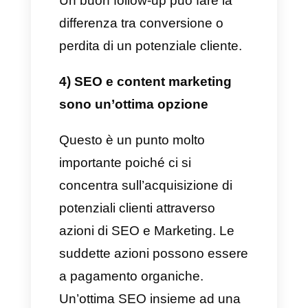
cosa ha bisogno e lasciarlo
parlare, così da creare una
connessione di fiducia e di
rispetto reciproco.
In questa fase ciò che conta di
più e comprendere il problema
che attanaglia il potenziale
cliente, ciò di cui ha bisogno e
cosa sta cercando, creando in
questo modo un’interazione
personalizzata e specifica.