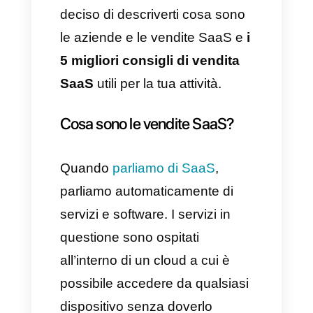
vanno via per diversi ragioni:
proposte più economiche,
maggiore innovazione,
promozioni e offerte più
convenienti, ecc. Tutto questo
compone buona il normale ciclo
di vita di una vendita SaaS;
tuttavia, come accennato in
precedenza, le aziende non
dovrebbero mai smettere di
acquisire nuovi clienti perché le