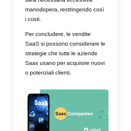
perché decidono di basare la
loro attività su questo modello.
Ciò si deve a diversi fattori
come i costi, la facilità di non
avere una sede fisica o di
avviare un’attività,
raggiungendo migliaia di clienti
in tutto il mondo, un mercato più
ampio, ecc.
Per le aziende, alcuni dei