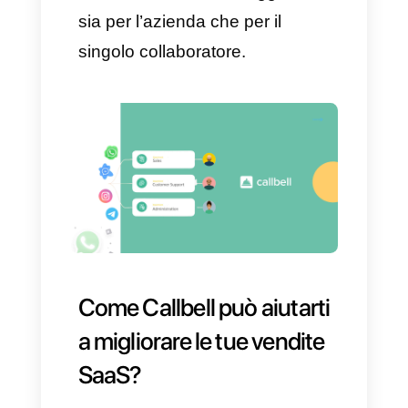
finale.
Una dimostrazione adeguata
non dovrebbe andare oltre i 15-
30, evitando di diventare
pedante. Pertanto, prepara una
dimostrazione chiara,
contenente informazioni
sintetiche e utili in modo che il
cliente possa comprenderle
appieno.