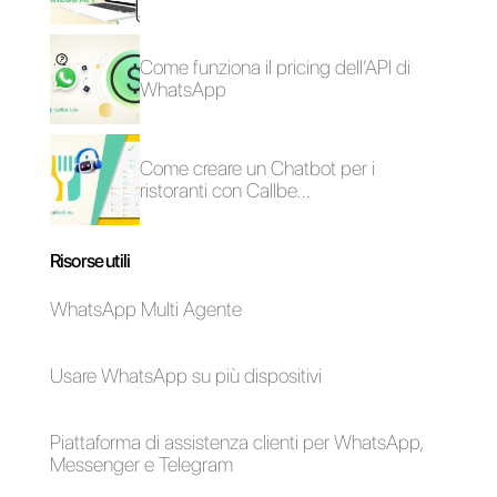
Come creare un
WhatsApp Business
profilo WhatsApp
vs Google My
Business [Guida
Business: come
2022]
funzionano e quali
sono le differenze