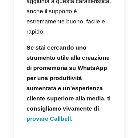
omnicanale:
Con Callbell potrai
interagire con tutti i tuoi clienti
utilizzando WhatsApp,
Facebook Messenger,
Instagram Direct e Telegram.
Ottima assistenza:
Callbell
offre un supporto e
un’assistenza clienti senza
paragoni, con un team
specializzato nella risoluzione di
domande, onboarding e dubbi