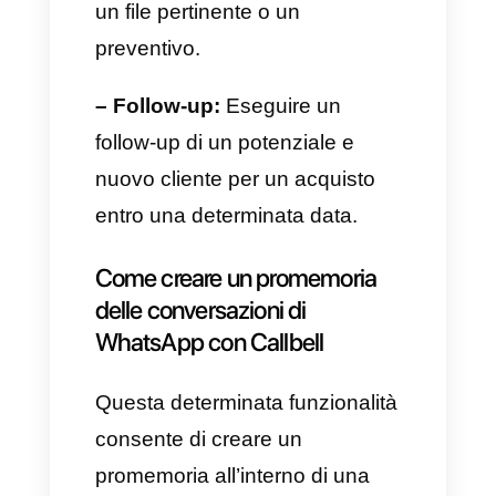
trovare una scheda che ti
mostrerà tutte le chat
programmate e future.
A cosa servono i
promemoria?
I
promemoria di WhatsApp
sono utilissimi per:
– Ricordare degli eventi
importanti:
Inviare un