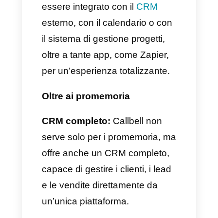
essere considerato lo strumento
migliore sul mercato per la
creazione di promemoria su
WhatsApp è perché porta
questa funzionalità al livello
successivo.
Ecco alcuni motivi per cui
possiamo definire
Callbell
la
migliore piattaforma:
Funzionalità avanzate