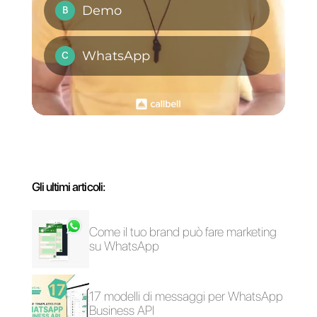
rapido.
Se stai cercando uno
strumento utile alla creazione
di promemoria su WhatsApp
per una produttività
aumentata e un’esperienza
cliente superiore alla media, ti
consigliamo vivamente di
provare Callbell.