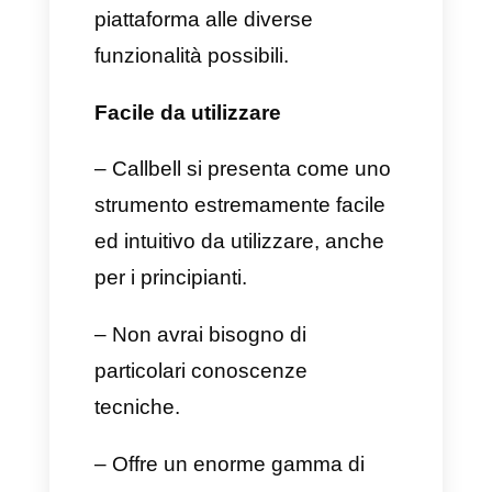
Chatbot avanzato:
Un
meraviglioso e potente
strumento per la creazione di
Chatbot per automatizzare
l’assistenza clienti. Tieni sempre
a mente che i chatbot possono
anche creare promemoria per
WhatsApp.
Tagging dei clienti:
Callbell
può infatti assegnare tag ai tuoi