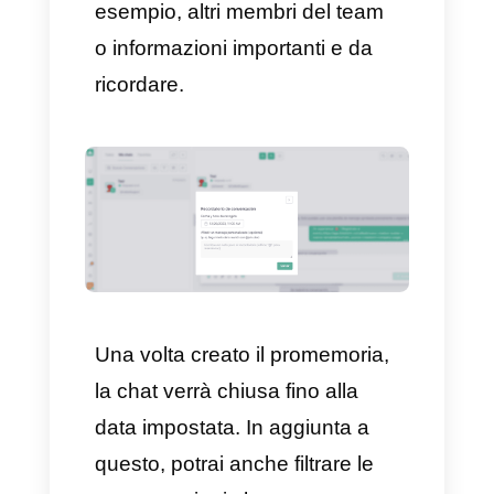
l’appuntamento. È
estremamente utile, ad
esempio, per non dimenticare
un follow up di un determinato
contatto o cliente al fine di
riprogrammare una demo.
Per creare un promemoria,
basterà aprire una chat
all’interno
dell’account Callbell
e
cliccare su ‘Aggiungi
promemoria’, pulsante