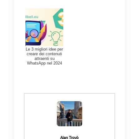
particolari conoscenze
tecniche.
– Offre un enorme gamma di
risorse in termini di supporto
come, ad esempio, tutorial e
guide pratiche ed intuitive.
Migliora l’esperienza cliente
– I promemoria di Callbell
aiutano a migliorare tutti i tipi di
interazione con i clienti,