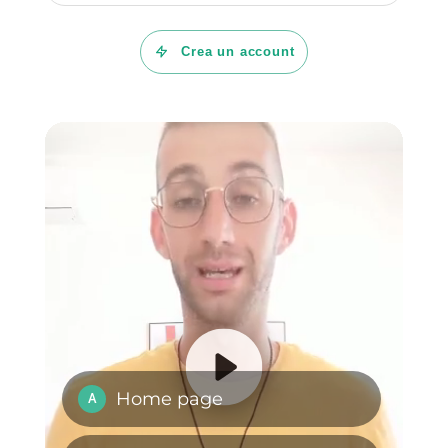
Callbell è indubbiamente lo
strumento migliore sul mercato
per la creazione di promemoria
su WhatsApp poiché capace di
offrirti delle funzionalità
avanzate per un’incredibile
comunicazione, oltre alle
semplici app più comuni. In
aggiunta a questa caratteristica,
anche il supporto è
estremamente buono, facile e