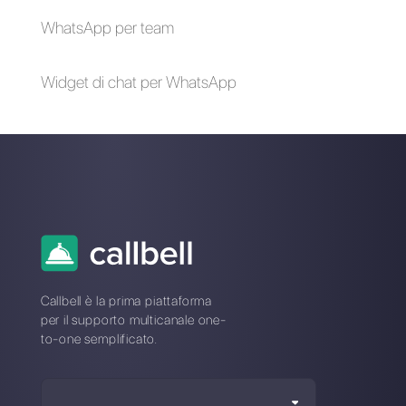
I migliori CRM per
WhatsApp Business:
WhatsApp del 2022
il miglior sistema di
messaggistica
aziendale efficace
Le 3 migliori idee per
creare dei contenuti
attraenti su
WhatsApp nel 2024