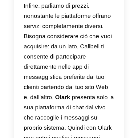
offerto rappresenta uno
svantaggio poiché presenta un
solo canale di comunicazione.
Olark
è uno strumento piuttosto
interessante e completo in quant
si integra con molteplici strumenti
come
WordPress
o
Slack
. È
interessante anche per un uso
aziendale, possiede un sistema d
chatbot che consente di servire