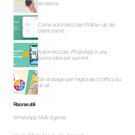
Come funziona
Come funziona
Sirena App (Zenvia
Infobip
Conversion)?