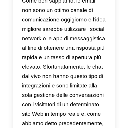
volta che il visitatore lascia la tua
pagina, la chat rimane stagnante
e irrisolta.
Per questo motivo, consigliamo
vivamente di utilizzare strumenti
come
Callbell
, che permettono di
servire le persone provenienti dal
web attraverso i social network
più utilizzati dagli utenti,
garantendo così un tasso di
risposta migliore,