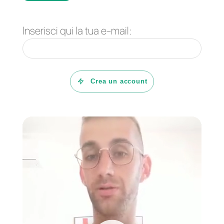
efficiente e rapida.
Con Callbell potrai gestire le chat,
effettuare vendite, rispondere
automaticamente fino a due livelli
di conversazione, gestire i tuoi
lead, le metriche e le chat interne
tra gli stessi agenti.
Se vuoi provare Callbell e tutti i
vantaggi di cui hai bisogno per
una perfetta comunicazione e un