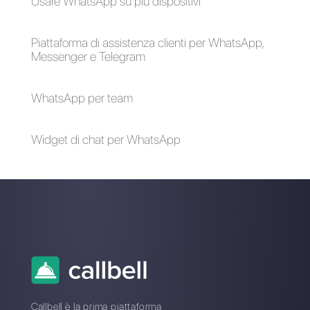
Cos'è Chattigo? Pro
Come funziona
e contro
Botmaker?
Take blip vs.