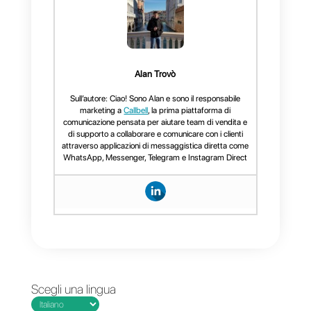
comunicazione.
Callbell
è uno
strumento specializzato nella
comunicazione omnicanale,
poiché riunisce diversi tipi di
social network in un’unica
piattaforma collaborativa. Ciò ti
consente di connettere tutto il tuo
team in un unico posto e
rispondere a tutti i messaggi
provenienti dai tuoi canali di
comunicazione in modo efficace,