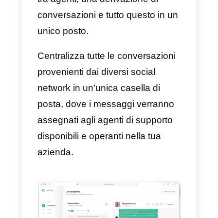
Cos’è Callbell?
Callbell
è uno strumento
sviluppato principalmente per