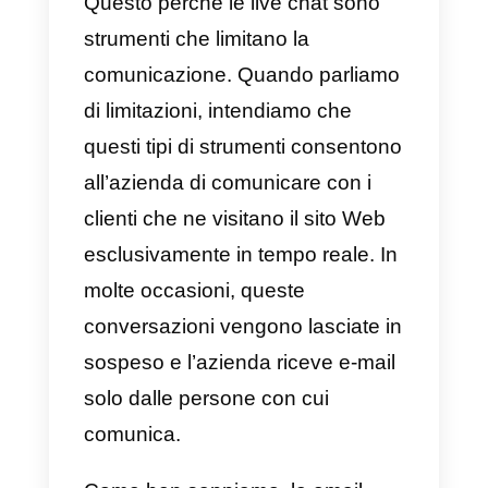
team di lavoro. Lo strumento
funziona come una
live chat
integrata nel tuo sito web
,
capace quindi di ricevere tutti i
messaggi dei visitatori,
consentendo agli agenti di
supporto di servirli in tempo reale
Tuttavia, questo tipo di servizio
non risulta efficace al 100%,
poiché generalmente le chat
vengono gestite dal web e, una