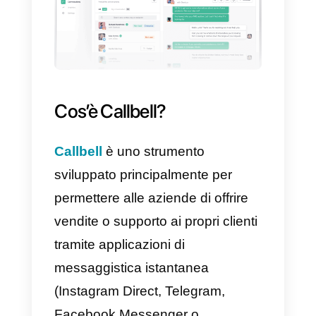
Cos’è Olark?
Olark è uno strumento di chat ch
ti consente di parlare con tutti i
visitatori di un sito web. La
piattaforma ha un design
abbastanza pulito e intuitivo,
facile da usare e permette di