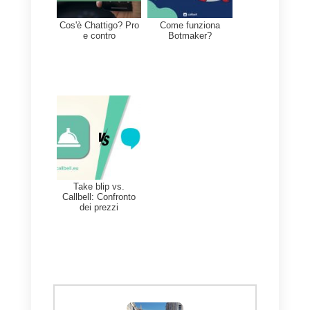
sola gestione delle conversazioni
con i visitatori di un determinato
sito Web in tempo reale e, come
abbiamo detto precedentemente,
molte conversazioni saranno
destinate ad andare perse.
È proprio per questo motivo che
consigliamo l’utilizzo di strumenti
come Callbell, capaci di utilizzare
le app di messaggistica come
principale modalità di