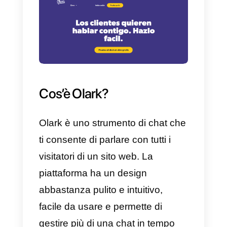
messaggistica preferite dai tuoi
clienti partendo dal tuo sito Web
e, dall’altro,
Olark
presenta solo l
sua piattaforma di chat dal vivo
che raccoglie i messaggi sul
proprio sistema. Quindi con Olark
non potrai gestire i messaggi
provenienti dai social network,
come Telegram o WhatsApp; al
contrario con Callbell puoi farlo.