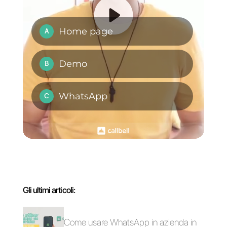
strategia omnicanale.
Clicca qui!
Domande Frequenti
Cos'è Olark?
Qual è la migliore
alternativa a
Olark?