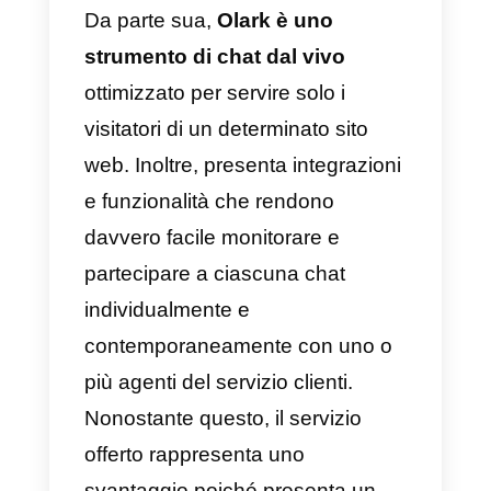
conversazioni, gestire le chat
divise per reparti, comunicare
attraverso chat multi-agente,
collegare più canali di servizio
come
WhatsApp
,
Telegram
,
Facebook
e
Instagram
e la
possibilità di monitorare le
conversazioni di tutti gli agenti
disponibili direttamente con il tuo
account Callbell.
Da parte sua,
Olark è uno