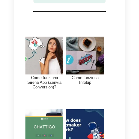
Come ben sappiamo, le email
non sono un ottimo canale di
comunicazione oggigiorno e l’ide
migliore sarebbe utilizzare i socia
network o le app di messaggistic
al fine di ottenere una risposta pi
rapida e un tasso di apertura più
elevato. Sfortunatamente, le chat
dal vivo non hanno questo tipo di
integrazioni e sono limitate alla