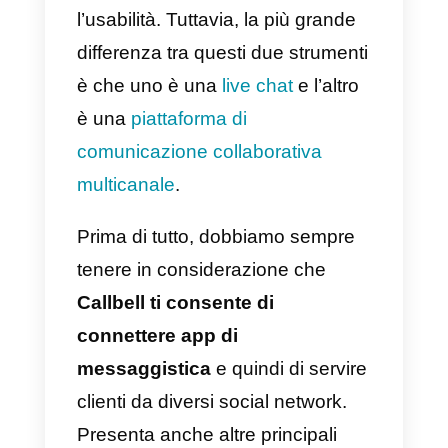
Le
differenze tra
Olark
e
Callbel
sono davvero tante
. Tra di esse
ricordiamo le funzionalità, le
caratteristiche, il design e
l’usabilità. Tuttavia, la più grande
differenza tra questi due strument
è che uno è una
live chat
e l’altro
è una
piattaforma di
comunicazione collaborativa
multicanale
.