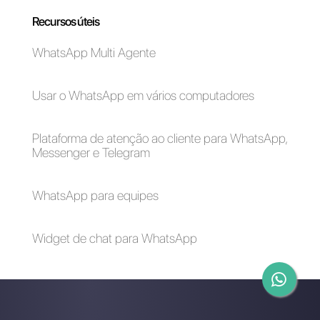
show?
Por que o comércio
ChatGPT com
conversacional será
WhatsApp via
essencial para as
Callbell uma
marcas
integração essencial
para o seu negócio