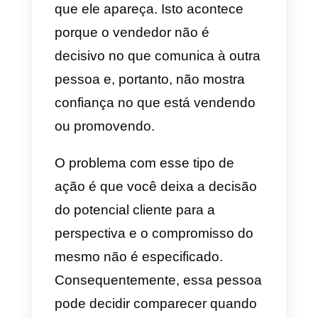
também porque você pode ataca
a necessidade dessa pessoa
instantaneamente e evitar
desvios ou palavras
desnecessárias.
3) Deixe claro a importância do
atendimento
A ideia desse ponto é que você
faça o lead entender o que vai
ganhar falando com você, assim