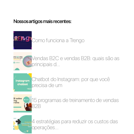
Perguntas Frequentes
Quais são alguns
dos motivos
comuns pelos
quais uma
pessoa não
aparece para uma
visita de vendas?
O que é um No-