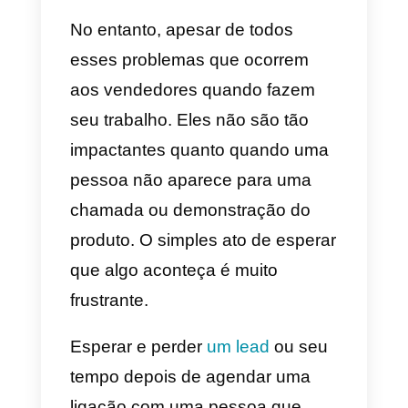
dias afetam muito seu trabalho.
Isso influencia diretamente no
desempenho e, portanto, não
atingem os objetivos. É quando
esses vendedores ficam
desanimados e acabam fazendo
um trabalho ruim mês após mês.
No entanto, apesar de todos
esses problemas que ocorrem
aos vendedores quando fazem