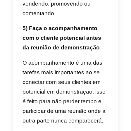
vender, ela não vê o valor do
produto que está sendo mostrad
a ela. Em vez disso, você deve
dizer a eles exatamente o que
deseja transmitir a eles na
demonstração. Você também
pode perguntar sobre as
necessidades, preocupações e
assim criar uma pequena lista de
tudo o que o lead precisa resolve
e assim mostrar a ele como ele