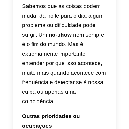
para aparecer em uma chamada
ou demonstração de produto,
mas nunca apareceu. Esse tipo
de situação pode surgir porque a
pessoa no-show perdeu o
interesse em um produto ou
serviço
ou teve que fazer outra
coisa durante esse período.
Enquanto alguns podem ter
muitas desculpas válidas para
não aparecer, outros