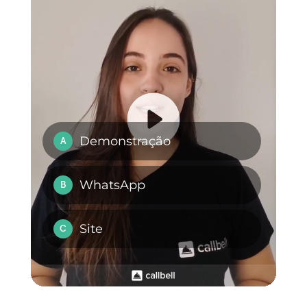
Instagram e Facebook.
Além disso, nos apresenta
diferentes funcionalidades para
equipes de vendas e suporte
como automação, notas internas,
relatórios,
CRM
e muito mais. Se
você quiser saber mais sobre
Callbell
, você pode
clicar aqui
.