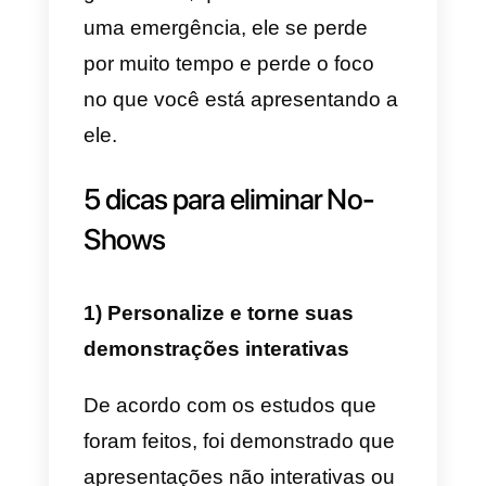
ocupações
Esta é uma das razões mais
comuns pelas quais um No-Sho
acontece. Isso acontece porque
nosso potencial cliente não dá a
prioridade que merece a
chamada ou apresentação
. Pod
acontecer que seja intencional e
a pessoa simplesmente não quis
aparecer, mas também pode
acontecer que incida algo que