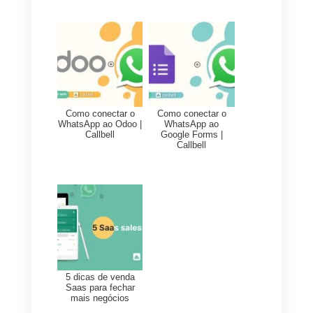
seus clientes em potencial no dia
anterior e pergunte se eles vão
participar da demonstração.
Dessa forma, você pode
confirmar a presença e se
preparar totalmente para a
reunião e apresentação que terá
com essa pessoa no dia
seguinte. Isso também permite
que você organize melhor seu
tempo e planeje o conteúdo.