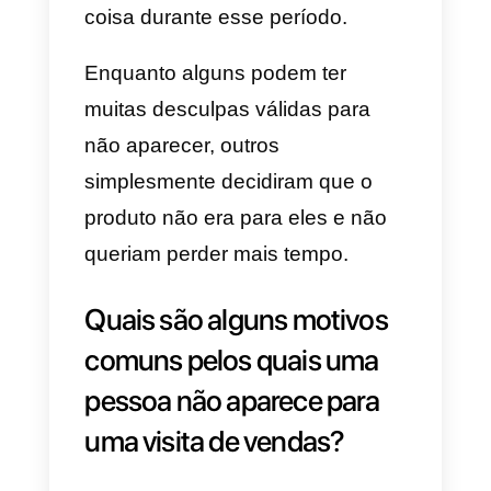
Mas, se essa situação já
aconteceu muitas e muitas veze
e já se tornou comum, bem,
talvez seja hora de reconsiderar 
que você está fazendo.
O que é um No-Show?
Um
No-show
ou Não
Comparecimento é um cliente ou
pessoa que estava programado