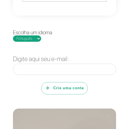
vendas?
Callbell
é uma ótima ferramenta
para confirmar, entrar em contato
e interagir com seus clientes em
potencial. Esta plataforma
multi-
agente e multi-dispositivo
em
poucas palavras permite que
você converse com pessoas de
um lugar em várias redes sociais
como
Whatsapp
, Telegram,