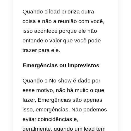
problema ou dificuldade pode
surgir. Um
no-show
nem sempre
é o fim do mundo. Mas é
extremamente importante
entender por que isso acontece,
muito mais quando acontece co
frequência e detectar se é nossa
culpa ou apenas uma
coincidência.
Outras prioridades ou