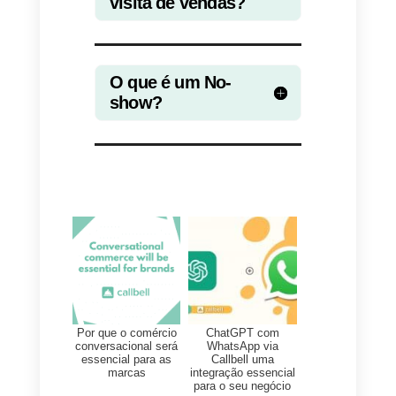
da reunião de demonstração
O acompanhamento é uma das
tarefas mais importantes ao se
conectar com seus clientes em
potencial em demonstração, isso
é feito para não perder tempo e
participar de uma reunião onde a
outra parte nunca comparecerá.
Por esse motivo, é extremament
importante que você acompanhe