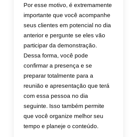
pode fazer isso na demo.
4) Seja decisivo e possua o qu
você faz
Quando um vendedor responde
ou comunica a um potencial
cliente que ele espera ouvir dele
no futuro ou para informá-lo se
estará disponível para uma
reunião em uma data posterior. A
perspectiva está sendo dada a