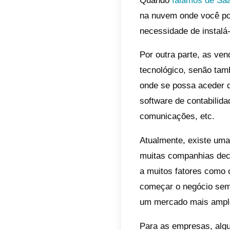
se a q
simple
que lo
Como c
novos 
como; 
forma 
mencio
porque