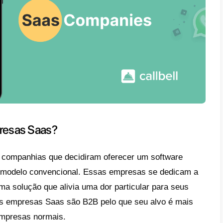
e possa aceder desde qualquer dispositivo 
re de contabilidade, medicina, tecnologia, 
cações, etc.
ente, existe uma grande popularidade para
 companhias decidem basear seu negócio n
s fatores como o custo, a facilidade de não
r o negócio sem um, chegar a milhares de 
cado mais amplo, etc.
s empresas, algumas vantagens de
implan