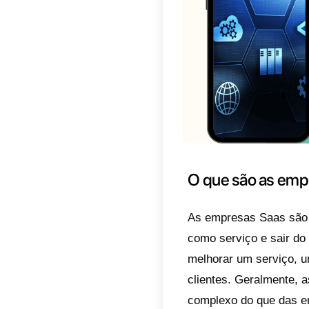
onde s
softwa
comuni
Atualm
muitas
a muito
começa
um mer
Para a