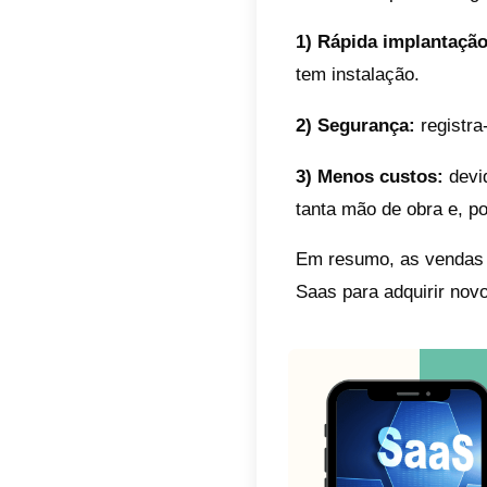
Por es
Saas, 
para o
O que
Quand
na nuv
necess
Por ou
tecnol