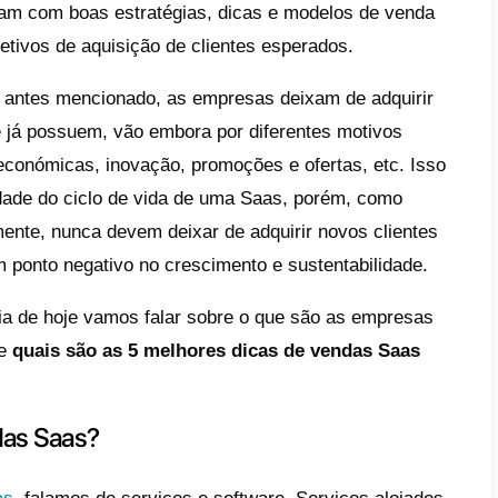
sa razão, os departamentos de venda, marke
 pensam em novas maneiras de adquirir no
endas Saas. Então é aqui onde entram as es
de vendas e modelos de negócio que se cen
s potenciais.
mam acontecer que as novas
empresas Sa
om uma proposta inovadora no mercado, a
endas e todo vai vento em popa. Mas acont
metade do caminho se estanca e começa per
smente deixam de adquirir novos consumid