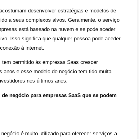
ida implantação:
apenas se necessita ace
stalação.
urança:
registra-se menos perda de dados q
os custos:
devido a sua facilidade de impl
mão de obra e, por tanto, os custos são men
umo, as vendas Saas são as estratégias q
ra adquirir novos clientes e potenciais clie