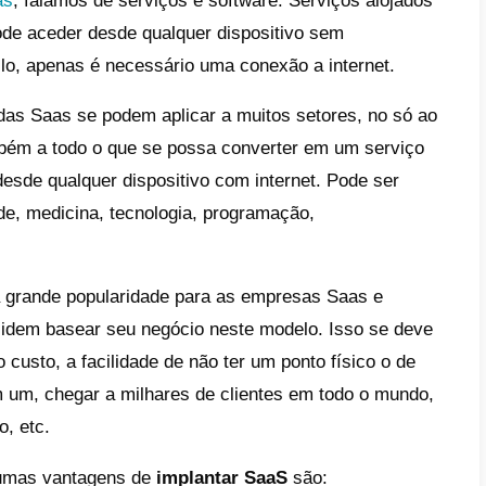
ue o modelo de negócio não é sustentável, d
smente não contam com boas estratégias, 
grem obter os objetivos de aquisição de cli
onsequência do antes mencionado, as empr
clientes e os que já possuem, vão embora p
propostas mais económicas, inovação, prom
parte da normalidade do ciclo de vida de 
namos anteriormente, nunca devem deixar d
 isso significa um ponto negativo no cresci