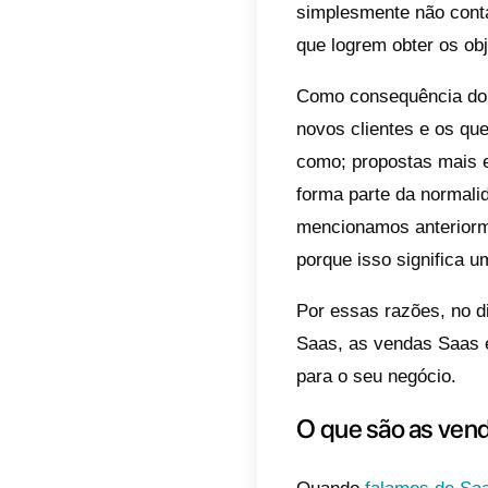
Por es
sempre
suas v
dicas 
cliente
Acostu
vida c
boas v
que a 
simple