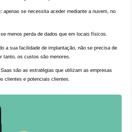
sas razões, no dia de hoje vamos falar sob
as vendas Saas e
quais são as 5 melhore
 seu negócio.
 são as vendas Saas?
o
falamos de Saas
, falamos de serviços e s
em onde você pode aceder desde qualquer 
idade de instalá-lo, apenas é necessário um
tra parte, as vendas Saas se podem aplicar 
ógico, senão também a todo o que se possa