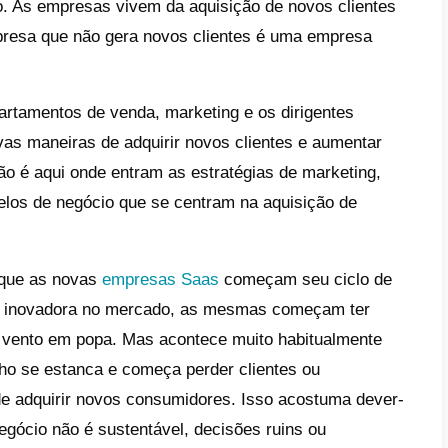
ue são as vendas Saas?
ue são as empresas Saas?
is são as 5 melhores dicas
venda Saas?
o a Callbell pode ajudar
ê a melhorar suas vendas
s?
das Saas são uma dessas coisas em que 
 estão pensando. As empresas vivem da aq
mente, uma empresa que não gera novos c
ada.