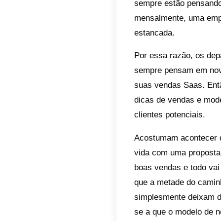
O q
O q
Qua
de 
Com
voc
Saa
As ven
sempre
mensal
estanc