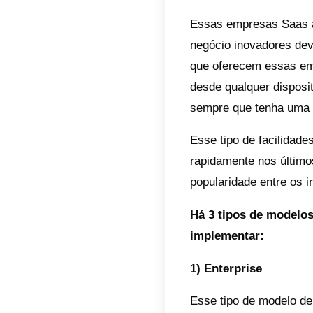
1) Ráp
tem in
2) Seg
3) Men
tanta 
Em res
Saas pa