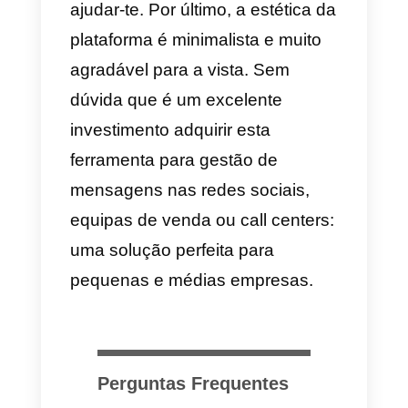
negócio:
Vantagens
1)
É grátis
2)
Catálogo de produtos
3)
É estável e confiável
4)
Grupos
5)
Stories e divulgação de
mensagens