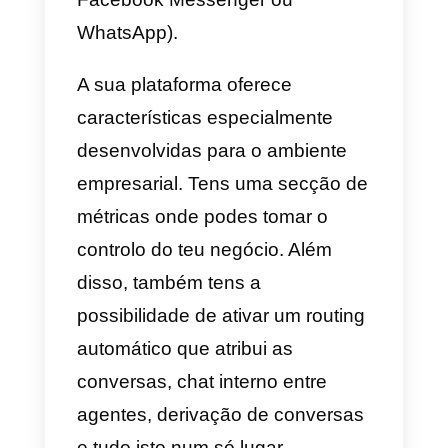
alternativas ao WhatsApp
Business?
Existem muitas alternativas ao
WhatsApp Business. Neste
artigo, vamos nomear as mais
populares:
Callbell
A
Callbell
é uma ferramenta
desenvolvida principalmente par