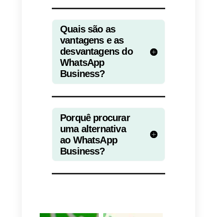
Desvantagens
1)
Não podes organizar as
mensagens
2)
Não podes abri-lo em mais de
4 dispositivos
3)
As mensagens perdem-se
separadamente em cada
dispositivo