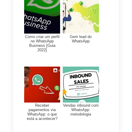
4)
Muito ineficiente para
atendimento ao cliente ou
equipas de venda
5)
Não fornece métricas nem
estatísticas das mensagens