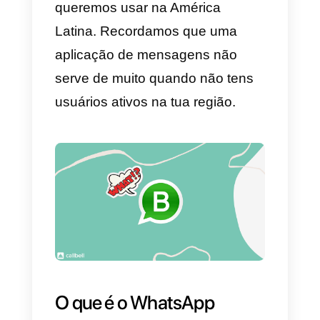
Internet. Por isso, as empresas
começaram a desenvolver
negócios dentro desta plataforma
Foi assim que o Instagram Direct
se converteu numa ótima
ferramenta para
gerir vendas
,
atender clientes e dar assistênci
em negócios. Contudo, também
apresenta dificuldades, já que
não oferece estatísticas claras
das mensagens, não permite