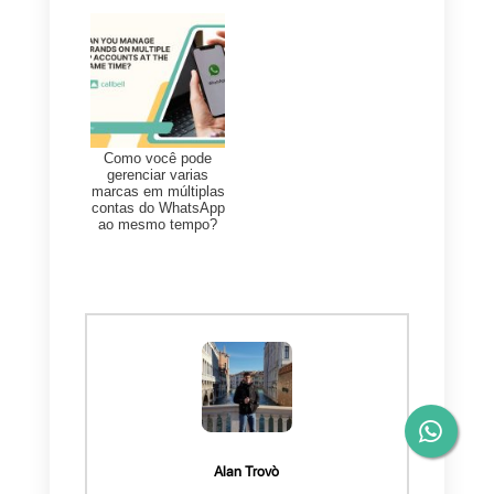
Callbell, a melhor
alternativa ao WhatsApp
Business
A
Callbell
é uma das melhores
ferramentas para a gestão de
mensagens em redes sociais e
apresenta-se como a melhor
alternativa ao WhatsApp