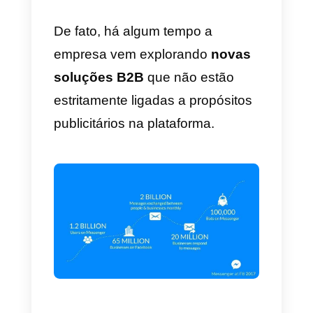
fornece a capacidade de se
comunicar com seus clientes por
meio de mensagens de voz, bem
como a capacidade de enviar
fotos e vídeos.
Esse novo recurso do
Messenger, juntamente com o
lançamento do
Workplace
e do
WhatsApp Business
App, alinha-
se à estratégia do Facebook em
querer oferecer cada vez mais