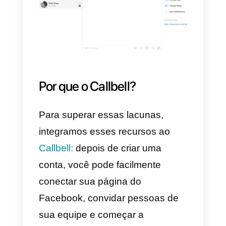
incluindo o nome, o perfil do
Facebook e o ID: todas as
informações que podem nos
ajudar a segmentar e entender
melhor nossos clientes em
atividades de
marketing on-line.
Quais são as
desvantagens?
Infelizmente, o
Facebook
não
fornece muito além de uma