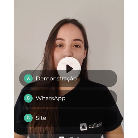
Messenger para
fornecer suporte
ao cliente?
Como adicionar o
Como designar
Facebook
chats do Facebook
Messenger no
Messenger
WordPress
automaticamente