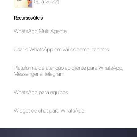
Como agregar os
seus perfis de redes
sociais no Google
My Business [Guia
2023]
Carlo Morandi