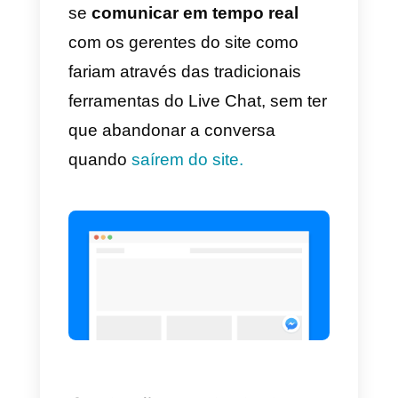
Quais são as
desvantagen
s?
Por que o
Callbell?
Através deste plugin, os visitante
do site, depois de
optarem
por
sua conta do Facebook, podem
se
comunicar em tempo real
com os gerentes do site como
fariam através das tradicionais
ferramentas do Live Chat, sem te