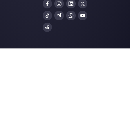
Nossos artigos mais recentes:
Como ter métricas no WhatsApp para sua
empresa
Como funciona a integração entre o
Zendesk e o Wha…
WhatsApp para equipes: aqui é co
começar
Como usar o Telegram para oferece
suporte ao clie…
Mensagens do Google My Business