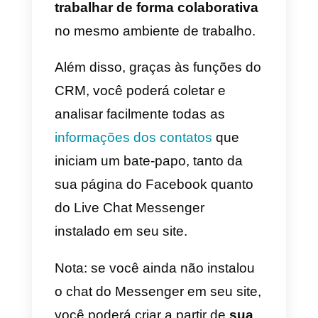
interface de
bate-papo muito
básica
a partir da qual podemos
gerenciar os bate-papos. No
entanto, não é possível fazer
vários usuários trabalharem
simultaneamente na mesma
conta, usar modelos de resposta
nem atribuir uma conversa à
pessoa mais adequada de noss
equipe.