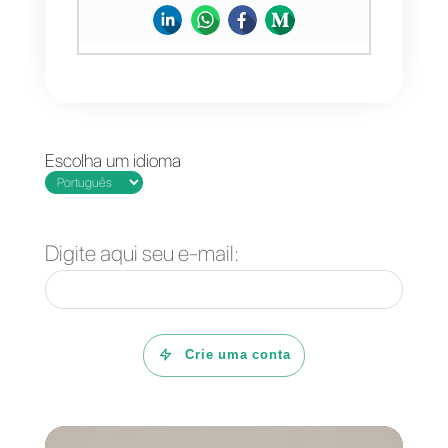
Messenger?
Quais são as
vantagens de
usar o Facebook
Messenger como
uma ferramenta
de bate-papo ao
vivo?
Por que usar o
Facebook