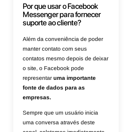
serviços dedicados ao
gerenciamento da
comunicação
corporativa
, tanto interna quanto
externa.
De fato, há algum tempo a
empresa vem explorando
novas
soluções B2B
que não estão
estritamente ligadas a propósitos
publicitários na plataforma.