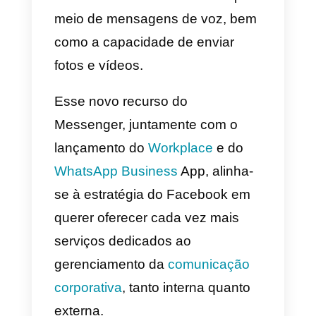
vantagens de usar o
Messenger como Live
Chat?
Embora o plug-in permita que
uma pessoa converse
diretamente no site, o bate-papo
é salvo nas conversas do
histórico do usuário, permitindo
que
ele retome a conversa mai
tarde
. A ferramenta também