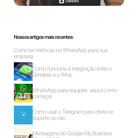
Por que as
Por que os
empresas devem
aplicativos de
adotar uma
mensagens
estratégia
oferecem uma
omnichannel de
vantagem maior
atendimento ao
sobre as redes
cliente
sociais?