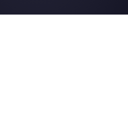
Nossos artigos mais recentes:
Como conectar o WhatsApp ao N
| Callbell
API de WhatsApp Business: Principa