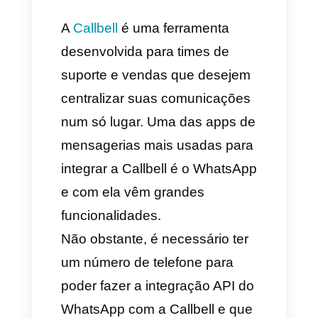
muito
simples
, só você deve
fornecer um nome de usuário e
senha, eleger um estado dos
Estados Unidos e um código
postal.
Uma vez registrado o app vai
pedir para você que selecione
um número de algum estado
dos EUA e talvez diga que não
tem números disponíveis, você