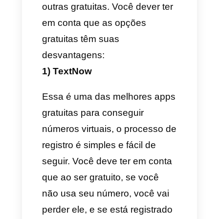
e geralmente não está
associado
com um telefone
celular. Esse serve para
gerenciar múltiplos serviços,
realizar ligações, enviar e
receber mensagens.
Além
disso
, é utilizado por empresas
para oferecer atendimento ao
cliente e gerenciar vendas.
Como conseguir um