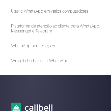
varejo pode
Chatbots no
transformar as
WhatsApp por caso
operações com o
de uso
WhatsApp
Como funcionam as
categorias dos
modelos do
WhatsApp?