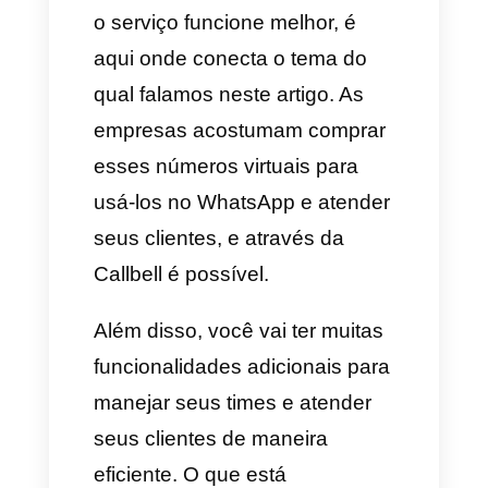
só vai precisar mudar de estado
e pronto. Uma vez obtido o
número, já você poderá curtir
todas as vantagens de possuir
um número virtual.
4) SMS MAN
Esse
é um serviço
que se
utiliza para receber mensagens
de texto online. É muito simples
de usar, só faz falta que você