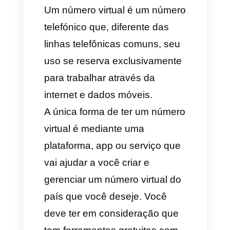
parte da empresa.
Como você pode ver, os
números virtuais têm múltiplos
usos dependendo do caso,
neste artigo vamos falar para
você sobre o que são, as
diferenças com um número
normal e
como conseguir um
número virtual para o
WhatsApp Business
.