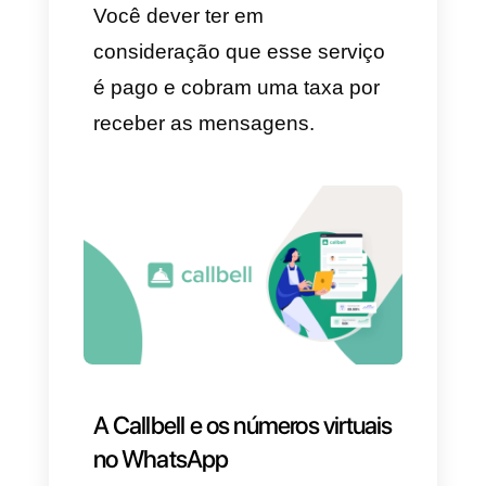
pequenas empresas.
3) TextPlus
O
TextPlus
,
assim como outros
apps, proporciona um número
virtual dos EUA ou Canadá. A
mesma
limita algumas das
suas funções
a esses países,
mas ao ter um número virtual
não está limitado
geograficamente. O
registro
é