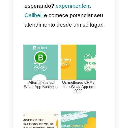
faça seu registro com seu e-
mail, conta do Google ou
Facebook e confirme sua
conta. Uma vez feito isso você
poderá ir ao seu perfil pessoal
para eleger um país e um
serviço do qual você queira
receber mensagem para
confirmar sua conta.
Você dever ter em