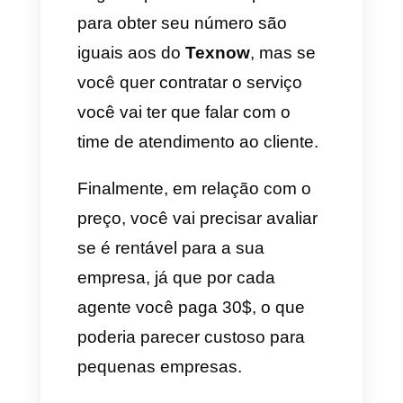
d) Uma vez registrado,
selecione a opção de
“configuração”
para começar.
e) Autorize as permissões ao
aplicativo para poder realizar
ligações e receber mensagens.
f) Proceda a eleger o número
virtual e uma vez pronto, já
você poderá começar receber e
enviar mensagens e ligações.