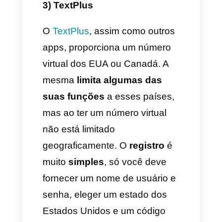
2) Aircall
Essa é uma ferramenta muito
usada pelas empresas para
oferecer atendimento ao cliente
para seus serviços e que
procuram por uma ferramenta
de pago, voip que permite
gerenciar também call center.
A
diferença com o
Texnow
é que
o
Aircall
é pago e pode