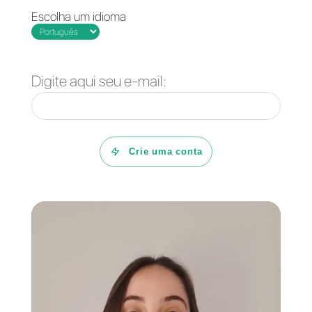
Não obstante, é necessário ter
um número de telefone para
poder fazer a integração API do
WhatsApp com a Callbell e que
o serviço funcione melhor, é
aqui onde conecta o tema do
qual falamos neste artigo. As
empresas acostumam comprar
esses números virtuais para
usá-los no WhatsApp e atender
seus clientes, e através da