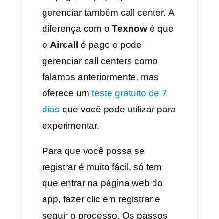
a) Descarrega o App: Você
pode encontrá-la tanto no
Play
Store
como no
App Store
b) Abra o aplicativo e comece o
registro
c) Selecione a opção que você
deseja se registrar: e-mail ou
através de uma conta do
Google ou Facebook.