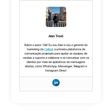
no WhatsApp
A
Callbell
é uma ferramenta
desenvolvida para times de
suporte e vendas que desejem
centralizar suas comunicações
num só lugar. Uma das apps de
mensagerias mais usadas para
integrar a Callbell é o WhatsApp
e com ela vêm grandes
funcionalidades.