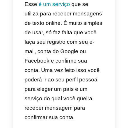
para obter seu número são
iguais aos do
Texnow
, mas se
você quer contratar o serviço
você vai ter que falar com o
time de atendimento ao cliente.
Finalmente, em relação com o
preço, você vai precisar avaliar
se é rentável para a sua
empresa, já que por cada
agente você paga 30$, o que
poderia parecer custoso para