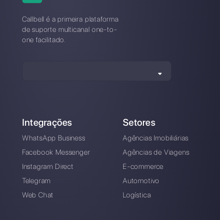
Alan Trovò
Sobre o autor: Olá! Eu sou Alan e sou o gerente do
marketing da
Callbell
. a primeira plataforma de
comunicação projetada para ajudar as equipes de
vendas e suporte a colaborar e se comunicar com os
clientes por meio de aplicativos de mensagens
diretas, como WhatsApp, Messenger, Telegram e
Instagram Direct