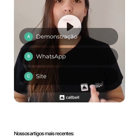
Callbell é possível.
Além disso, você vai ter muitas
funcionalidades adicionais para
manejar seus times e atender
seus clientes de maneira
eficiente. O que está
esperando?
experimente a
Callbell
e comece potenciar seu
atendimento desde um só lugar.