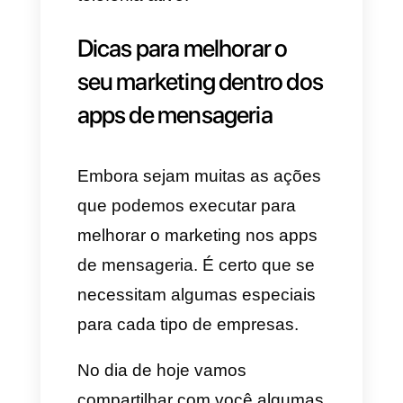
excelente e ao mesmo tempo é
muito parecido ao WhatsApp.
O
mesmo permite a
comunicação de pessoas e
empresas mediante
mensagens de texto,
intercâmbio de vídeos, notas de
áudio, ligações ou incluso vídeo
chamadas. Embora este
aplicativo seja muito parecido à
concorrência do mesmo estilo,