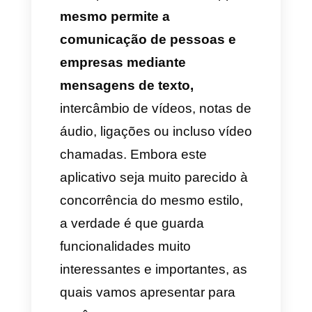
rápida.
Isso é bastante parecido ao
marketing convencional de
mensageria ou e-mail
. Mas o
bom disso é que as mensagens
vão chegar rapidamente e de
forma efetiva a todas as
pessoas afiliadas aos canais e
grupos de você.
Agora que você sabe como