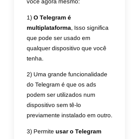
funcionam os grupos e
canais
do Telegram
e como podem
ser utilizados para o marketing,
você está pronto/a para
avançar com os
ads
.
Os ads no Telegram para
aumentar as vendas
Usar o Telegram tem se
convertido em uma das