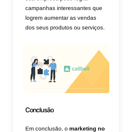
canal próprio com a sua URL
para seus clientes e potenciais
clientes, desta maneira a
empresa poderá se comunicar
livremente com seus
consumidores.
2) Promova seu conteúdo
nos seus canais sem custo
Uma grande vantagem do
Telegram é que os canais são