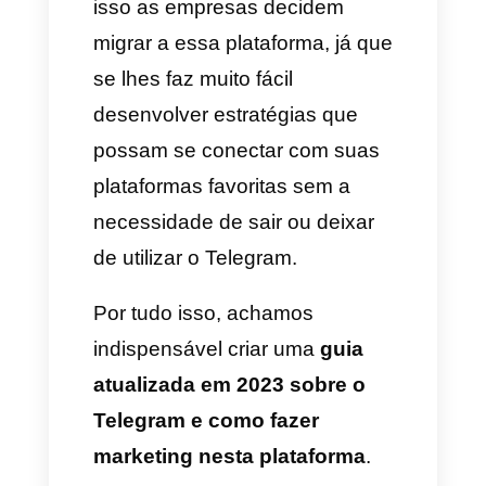
criar novas funcionalidades e
automatização. Atualmente, no
Telegram
é possível
criar bots
que atendam seus clientes e
incluso lhes vendem.
Também você poderá
configurar canais e mensagens
de difusão para contactar uma
grande quantidade de pessoas
de forma rápida. Outra grande
capacidade do
Telegram
é que