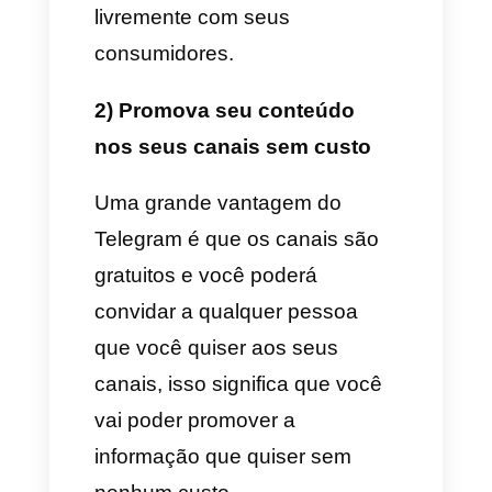
2) Uma grande funcionalidade
do Telegram é que os ads
podem ser utilizados num
dispositivo sem tê-lo
previamente instalado em outro.
3) Permite
usar o Telegram
mediante uma página web
sem ter o aplicativo
descarregado.
4) Bots e automatizações da