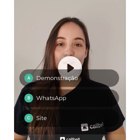
você vai ver como os clientes e
potenciais clientes irão
crescendo pouco a pouco.
Uma excelente maneira de
gerenciar e gestionar todas as
consultas que chegam a sua
conta do Telegram é usar a
Callbell
. Esse app de
mensageria logra integrar
múltiplos canais de