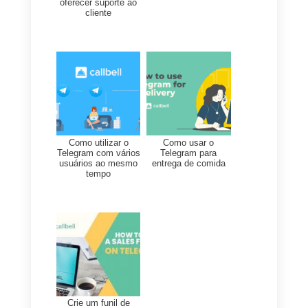
de acreditar em todos seus
canais de comunicação, por
isso é importante alavancar
todas suas redes entre elas
mesmas.
6) Aplique ads no Telegram
Uma última recomendação é
usar o Telegram ads que
oferece a você uma melhor
exposição aos usuários. Isso