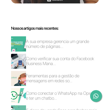
comunicação incluído o
Telegram e desta maneira
gerenciar suas conversações.
Cabe destacar que a Callbell
conta com muitas
funcionalidades especiais para
times de venda e suporte que
tornarão os processos de
atendimento e vendas mais
fáceis de gerenciar.
Se você quer
experimentar a