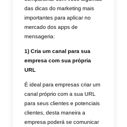
a verdade é que guarda
funcionalidades muito
interessantes e importantes, as
quais vamos apresentar para
você agora mesmo:
1)
O Telegram é
multiplataforma
, Isso significa
que pode ser usado em
qualquer dispositivo que você
tenha.