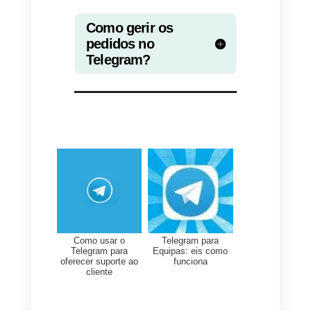
entre agentes de venda de modo
totalmente automático, adicionar
tags aos clientes, criar respostas
rápidas e muitas outras
funcionalidades.
Para integrar o Telegram à
Callbell
basta copiar a chave
API
que o BotFather te forneceu
durante a criação do teu bot,
diretamente na seção Integração