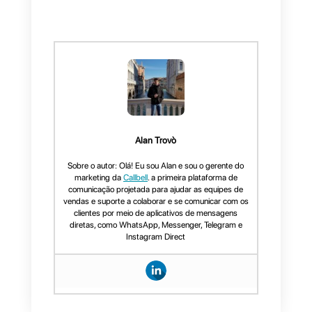
direta do teu site ao teu bot
, nã
percas a oportunidade de instala
o nosso
widget de chat
gratuito,
que te permitirá canalizar o tráfic
do teu site para os canais de
mensagens que os teus
visitantes preferirem.
Se este artigo te foi útil, não te
esqueças de partilhar ou deixar
um comentário, nós
agradecemos a leitura!