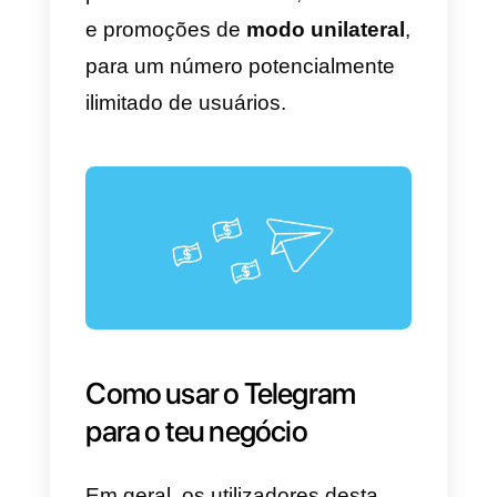
Uma característica única do
Telegram consiste nos
grupos
com um número máximo de
membros de até 200’000
pessoas
. Aqui, os usuários
podem partilhar mensagens e
ficheiros de qualquer formato até
1,5 GB.
Outra funcionalidade que o
caracteriza são os
canais
, nos