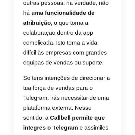
1)
Partilhar o teu chat link
(t.me/nomedobot) nas tuas redes
sociais ou via e-mail;
2)
Partilhar o teu QR Code
,
através dos canais acima citados
3)
Instalar um widget de chat
n
teu website, que redirecione
diretamente para o teu bot.
Uma vez obtidos novos leads, ao