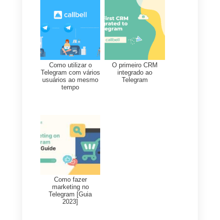
após criar uma conta
na nossa
plataforma.
Neste momento, poderás
começar a organizar melhor a tu
rede de vendas para aumentar a
vendas, respondendo às
conversas com os teus clientes
do Telegram, diretamente da
Callbell.
Se
queres ligar uma ligação