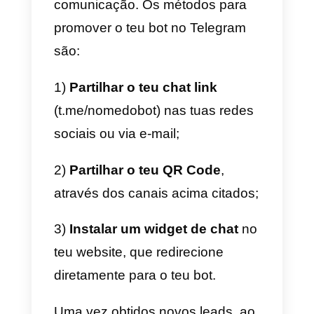
contato próximo com os teus
potenciais clientes e convertê-los
em vendas.
A possibilidade de abrir este nov
canal de comunicação irá te dar
uma vantagem sobre os teus
competidores
, caso eles não
estejam ainda no Telegram. Para
criar um bot no Telegram, basta
seguir estas etapas curtas: