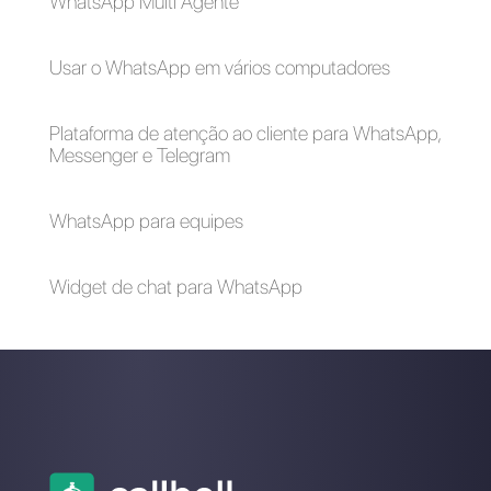
Como utilizar o
O primeiro CRM
Telegram com vários
integrado ao
usuários ao mesmo
Telegram
tempo
Como fazer
marketing no
Telegram [Guia
2023]