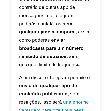
1)
Abrir uma nova conversa com
o BotFather: podes fazê-lo com o
link https://t.me/botfather;
2)
Criar um novo Bot: escrevend
“/newbot” diretamente na
conversa com o BotFather;
3)
Criar o nome do Bot: BotFathe
irá te pedir um nome, este será o
nome que os teus clientes irão
ver no Telegram;