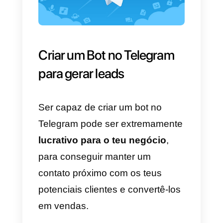
procurar um vídeo no YouTube e
uma infinidade de outras funções
Os bots são particularmente
usados por empresas
que
desejam divulgar os seus
produtos e ter contato direto com
o público no Telegram. Muitas
empresas usam este canal para
aumentar as vendas
e oferecer
um canal adicional de
atendimento ao cliente.