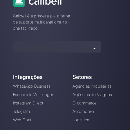
Alan Trovò
Sobre o autor: Olá! Eu sou Alan e sou o gerente do
marketing da
Callbell
. a primeira plataforma de
comunicação projetada para ajudar as equipes de
vendas e suporte a colaborar e se comunicar com os
clientes por meio de aplicativos de mensagens
diretas, como WhatsApp, Messenger, Telegram e
Instagram Direct