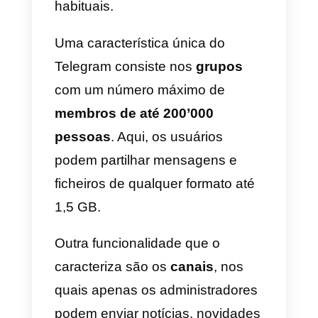
Telegram a primazia pela
segurança dos dados do usuário
Ao contrário das famosas
app de
mensagens
da marca
Zuckemberg, o Telegram oferece
alguns funcionalidades que o
tornam
único e atrativo
para os
usuários que optam por se
diferenciar das redes sociais
habituais.