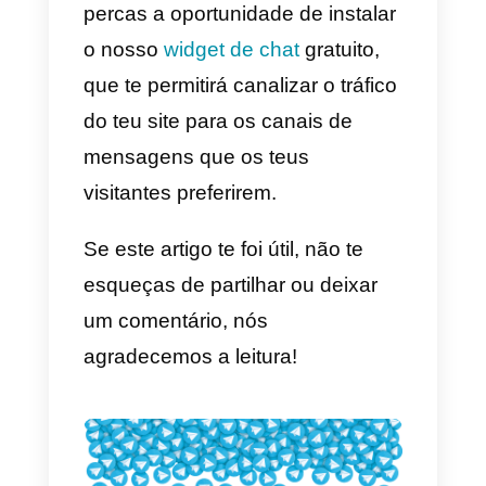
que, embora seja possível usar a
mesma conta a partir de vários
dispositivos, não é possível gerir
chats ao simultaneamente com
outras pessoas: na verdade, não
há
uma funcionalidade de
atribuição,
o que torna a
colaboração dentro da app
complicada. Isto torna a vida
difícil às empresas com grandes
equipas de vendas ou suporte.