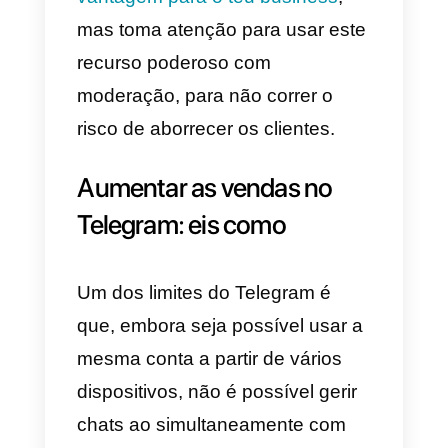
4)
Criar um nome utente de Bot:
BotFather irá te pedir também um
nome de utente, que deverá
terminar com “bot”;
Uma vez criar o bot, para interagi
com os clientes bastará começar
a promover este novo meio de
comunicação. Os métodos para
promover o teu bot no Telegram
são: