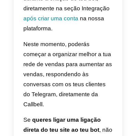
restrições. Isso será
una enorme
vantagem para o teu business
,
mas toma atenção para usar est
recurso poderoso com
moderação, para não correr o
risco de aborrecer os clientes.
Aumentar as vendas no
Telegram: eis como
Um dos limites do Telegram é