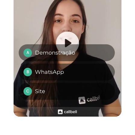
O que é o
Telegram e
porque deves
integrá-lo nos teu
negocio?
Como gerir os
pedidos no
Telegram?