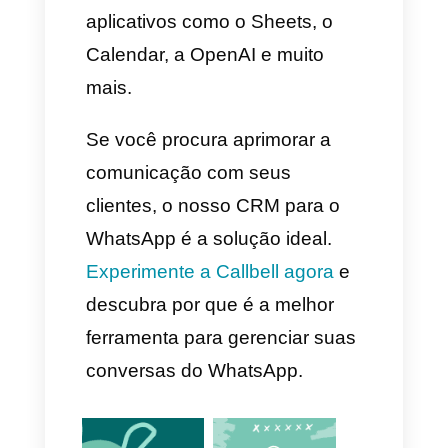
Para essa automatização o
processo é idêntico ao que
vimos anteriormente, é o
mesmo caso de uso, você deve
ter em consideração esses
pontos importantes:
No Google Sheets é
importante nomear as
colunas que queremos
preencher.