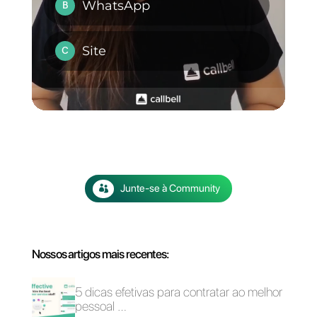
especializadas e chatbots para
automatizar conversas.
Conecta o chatbot a diferentes
aplicativos como o Sheets, o
Calendar, a OpenAI e muito
mais.
Se você procura aprimorar a
comunicação com seus
clientes, o nosso CRM para o
WhatsApp é a solução ideal.
Experimente a Callbell agora
e