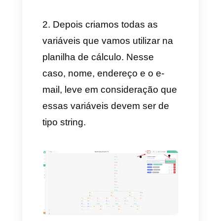
podem variar segundo cada
usuário, por exemplo, o nome,
endereço, e-mail, problema que
apresenta, etc.
Devemos configurar essas
variáveis no bot para que
recolham os dados que os
usuários nos enviam e depois
serem inseridas no Google
Sheets.