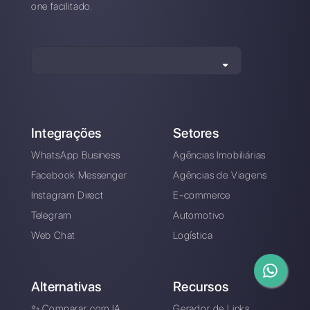
Como conectar o
WhatsApp na
OpenAI e ter um
chatbot
automatizado (2024)
Alan Trovò
Sobre o autor: Olá! Eu sou Alan e sou o gerente do
marketing da
Callbell
. a primeira plataforma de
comunicação projetada para ajudar as equipes de