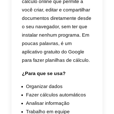
leia todo o artigo para que você
possa entender como fazê-lo e
como aplicar as planilhas do
Google, no seu Chatbot com a
Callbell.
O que é o Google Sheets
e para que é usado?
O Google Sheets é
basicamente a versão na
nuvem do Excel, mas do