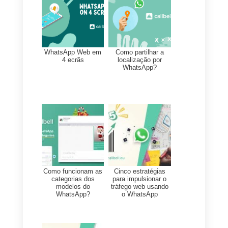
Tenha em consideração que
cada vez que o chatbot
chegue à opção do Google
Sheets, vai se agregar uma
nova linha ao banco de
dados e o bot continuará
com o seu fluxo.
É possível fusionar fórmulas
e variáveis da Callbell.
Chatbot VIP
Nesse caso o chatbot pode