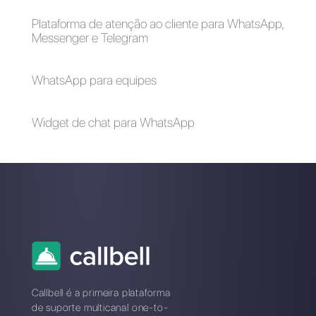
Como funcionam as
Cinco estratégias
categorias dos
para impulsionar o
modelos do
tráfego web usando
WhatsApp?
o WhatsApp