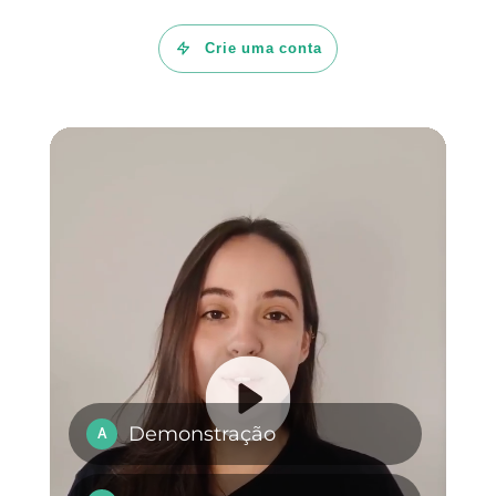
e o Google Sheets, você está
no lugar certo.
A
Callbell
permite gerenciar
conversas do WhatsApp,
Telegram, Instagram Direct,
Facebook Messenger e Web
Chat num só lugar. Facilita a
identificação e organização de
chats, oferece envio em massa
de mensagens, métricas