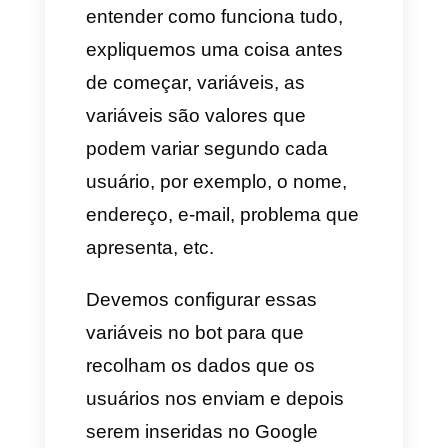
Organizar dados
Fazer cálculos automáticos
Analisar informação
Trabalho em equipe
Automatizações: com o
Google Sheets você pode
conectar outras apps, criar
fluxos automáticos (por
exemplo, enviar informação
através do chatbot da
Callbell)