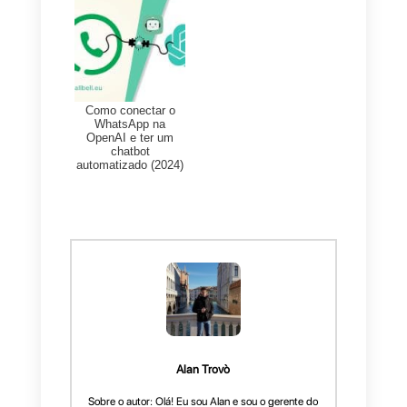
detectar se o cliente pertence a
uma lista especial de clientes e
consequentemente, enviar à
pessoa por um fluxo diferente
ao convencional.
Gift cards para o seus
clientes
Nesse caso, você pode decidir
se o chatbot busca numa
planilha de cálculo do Google
por dados específicos como