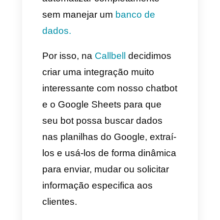
maneira de automatizar os
processos para fazer a
comunicação muito mais
rápida, simples e prática com
os chatbots, porém, eles
encontraram um grave
problema, você não pode
automatizar completamente
sem manejar um
banco de
dados.
Por isso, na
Callbell
decidimos