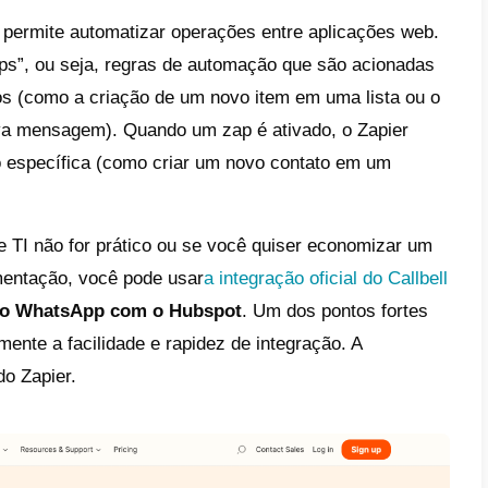
r uma conta no
HubSpot
.
 feito isso, você pode começar a usar a
Do
para vincular sua conta do WhatsApp Busi
s necessidades.
casos de uso mais comuns para empresas 
p ao Hubspot é o gerenciamento e a sincro
es são possíveis graças à secção da
Docum
a aos contatos.
Com isso será possível, por
icamente os contatos do WhatsApp gerados
os do HubSpot
(e vice-versa).