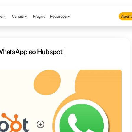
Produtos
Canais
Preços
Recu
conectar o WhatsApp ao Hubspot
ll