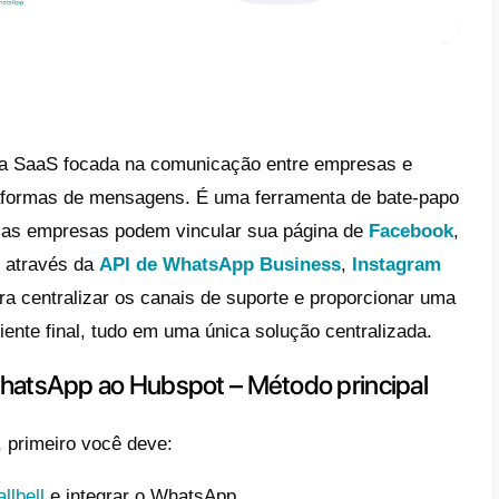
t
é um software SaaS usado principalmente
namento com o cliente (CRM) e marketing. E
ntas para ajudar as empresas a gerenciar c
 converter visitantes em clientes e analisar
des de marketing. Além disso, o HubSpot ta
ento ao cliente e colaboração interna. É u
as empresas a crescer por meio de marketi