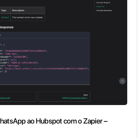
s através de plataformas de mensagens. É 
ativa para a qual as empresas podem vincu
ta do WhatsApp através da
API de Whats
s e
Telegram
para centralizar os canais de
xperiência ao cliente final, tudo em uma ún
integrar o WhatsApp ao Hubspot 
 ainda não o fez, primeiro você deve:
r uma conta no
Callbell
e integrar o WhatsA