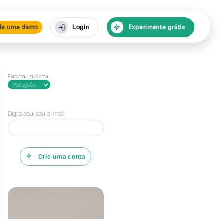
rsos
Agende uma demo
Escolha um id
 |
Digite aqui 