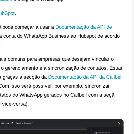
é Callbell?
é uma plataforma SaaS focada na comunic