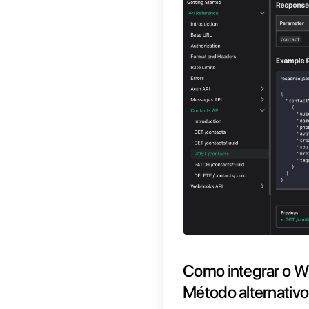
cliente
colabor
uma con
busines
melhor e
Como 
Se você
1) Cria