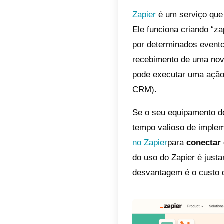
2) Cria
Uma vez
Callbell
com sua
Um dos 
WhatsAp
operaçõ
dedicad
automat
o
contat