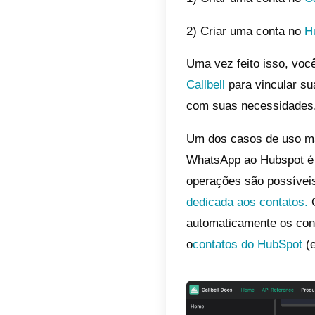
O que 
Callbell