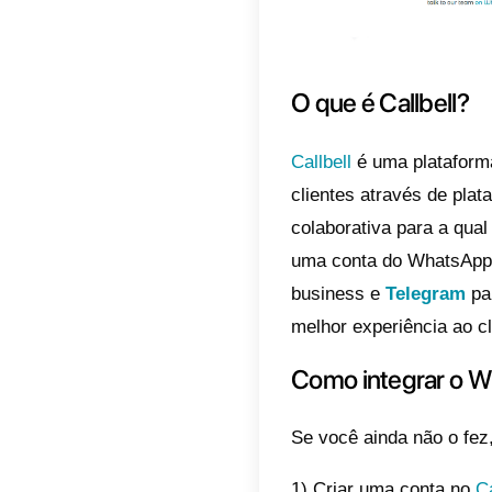
HubSpo
relacio
ferrame
do site,
ativida
atendim
ajudar 