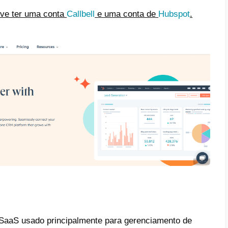
e
ue é Hubspot?
ue é Callbell?
o integrar o WhatsApp ao
spot – Método principal
o integrar o WhatsApp ao
spot com o Zapier – Método
rnativo
rtigo veremos como sua empresa pode se v
t
, usando a
API de Callbell
.
osseguir você deve ter uma conta
Callbell
e