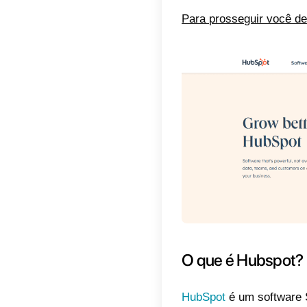
Indic
O q
O q
Com
Hub
Com
Hub
alte
Neste a
hubspo
Para pr