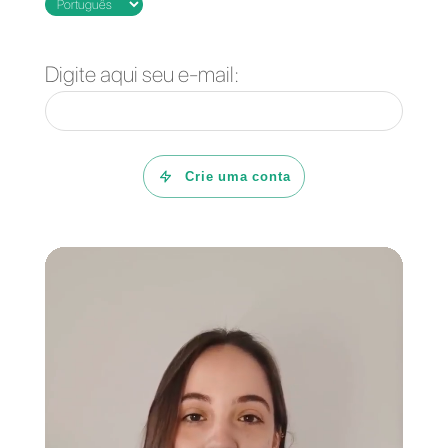
Perguntas Frequentes
Como você pode
adicionar o
WhatsApp no seu
site?
É possível
adicionar um
widget de chat do