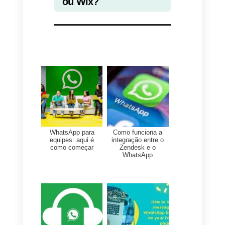
Em comparação com os canais
tradicionais, como e-mail ou
número de telefone, oferecer aos
nossos clientes a
oportunidade
de entrar
em contato através
deste canal nos permite oferecer
uma experiência única aos
nossos clientes, tanto on-line
quanto off-line.
Comece hoje a usar o WhatsApp
para se comunicar com seus