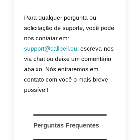
como WhatsApp, Messenger ou
Telegram.
Além disto,
não é sequer
possível ter uma pré-
visualização
do widget no site d
GetButton, tornando incerta a su
visualização no browser que
utilizas normalmente em
computador ou telemóvel
O WhatsApp se tornou