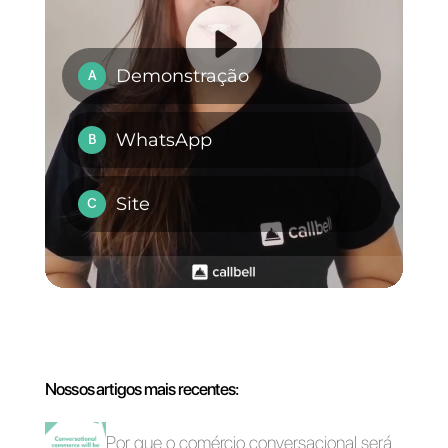
WhatsApp com
um plug-in?
Posso integrar o
WhatsApp em um
site WordPress
ou Wix?