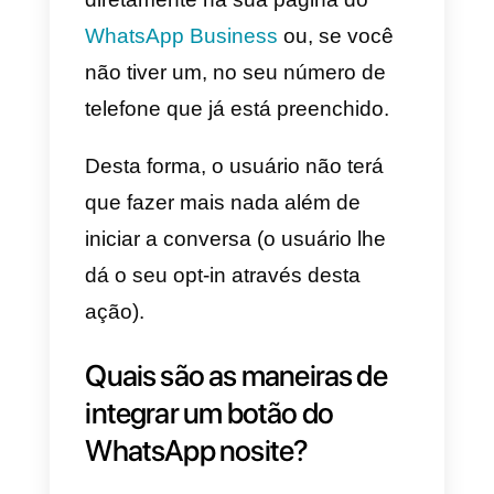
Como você pode integrar 
WhatsApp no ​​meu site?
A função que permite integrar o
WhatsApp em seu site com
apenas alguns cliques é
chamada de
“clique para
conversar”.
Graças a esse recurso, que usa
as
APIs do WhatsApp
, o visitante
do site poderá abrir um novo