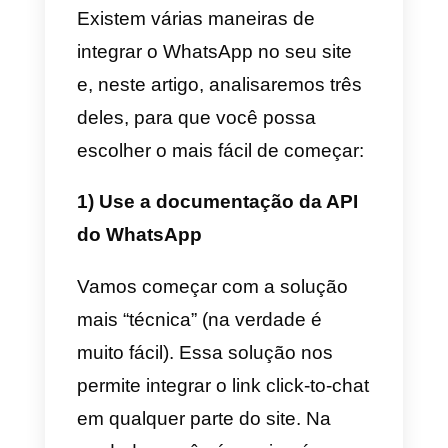
bate-papo no aplicativo
diretamente na sua página do
WhatsApp Business
ou, se você
não tiver um, no seu número de
telefone que já está preenchido.
Desta forma, o usuário não terá
que fazer mais nada além de
iniciar a conversa (o usuário lhe
dá o seu opt-in através desta
ação).