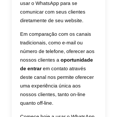
de chat alternativo ao da Callbell
que permite iniciar a conversa
nos principais canais de
mensagens.
O funcionamento é muito
semelhante ao procedimento
descrito para a Callbell: depois d
criado e instalado o widget no
vosso site, o widget da GetButto
vai aparecer na parte de baixo d
página web. A GetButton permite