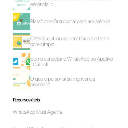
WhatsApp para
Como funciona a
equipes: aqui é
integração entre o
como começar
Zendesk e o
WhatsApp
CRM integrado no
Receber mensagens
WhatsApp Business
no WhatsApp a partir
para assistência aos
de Facebook