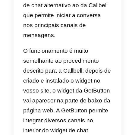
vosso site através do WordPress
ou Google Tag Manager. Podes
configurar o widget de modo a se
visualizado
em computadores
ou telemóveis
ou em ambas as
tipologias de dispositivos.
Feito isto, o widget vai aparecer
na margem inferior da página do
vosso site (com opção à direita
ou esquerda do ecrã) e dará ao
vosso público a possibilidade de