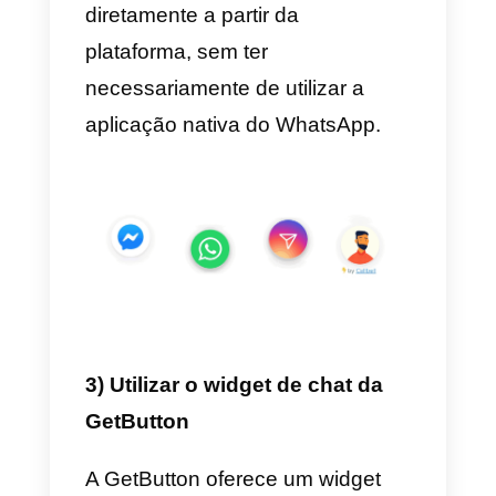
do vosso site
comecem uma
conversa através de um
simples clique
, canalizando tod
o tráfego gerado nos canais de
mensagens instantâneas que
prefiram.
Para fazê-lo, terão de
criar uma
conta gratuita
na Callbell, criar o
vosso
widget personalizado
em
poucos cliques e instalá-lo no