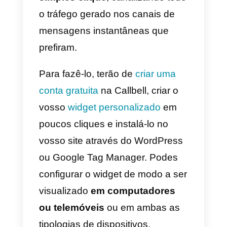
https://api.whatsapp.com/send?
phone=
393456789715
N.B .:
lembre-se de remover o +
que você encontrar antes do
código do país.