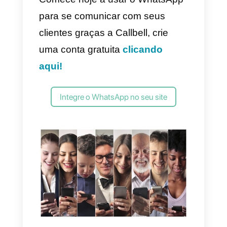
integrar diversos canais no
interior do widget de chat.
No entanto, se tens intenção de
adicionar mais de 2 canais de
mensagens, existe já um custo
adicional, tal como para as
funções mais avançadas. Isto
pode ser muito limitador
para
todas as empresas que possue
diversos canais de comunicação