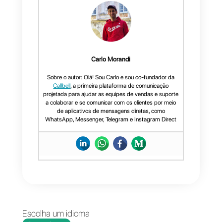
Para qualquer pergunta ou
solicitação de suporte, você pod
nos contatar em:
support@callbell.eu
, escreva-nos
via chat ou deixe um comentário
abaixo. Nós entraremos em
contato com você o mais breve
possível!