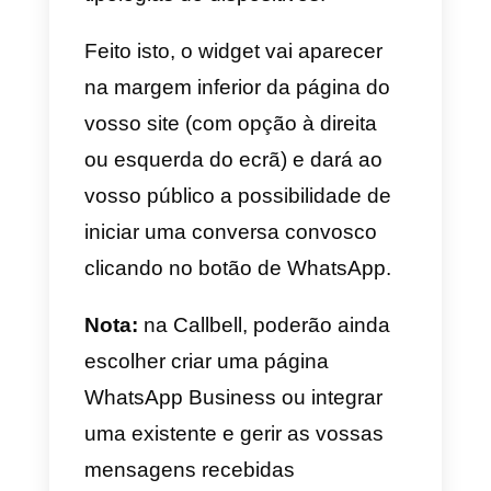
2) Utilizar o widget de chat da
Callbell
Um widget de chat é a solução
ideal para
integrar um botão do
WhatsApp no vosso site
de
forma semelhante a outras
soluções de apoio via Live Chat
que frequentemente encontramo
na Internet.
Isto vai permitir que os visitantes