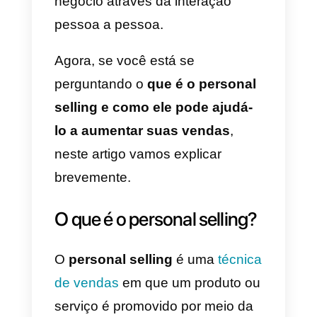
Embora a forma de vender tenha
evoluído nos últimos anos,
existem técnicas de venda que
são infalíveis e que um vendedor
deve ter sempre em conta para
alcançar o sucesso e potenciar
as suas vendas, neste sentido,
referimo-nos ao
personal selling
,
umamaneira eficiente de
aumentar as vendas do seu
negócio através da interação