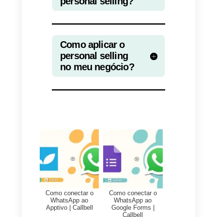
você gerará maior confiança no
cliente e as chances de gerar um
fechamento serão maiores.
Relacionamentos fortes com o
cliente
Na maioria dos casos, as vendas
são generalizadas, gerando um
sentimento de desconfiança entr
consumidores e vendedores. Em
contrapartida, a venda