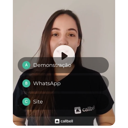
conhecimento de determinados
clientes, fomentando a confiança
e oferecendo soluções às suas
necessidades. Assim, o
CRM é
uma ferramenta essencial
e útil
para complementar a sua
estratégia de personal selling.
Perguntas Frequentes