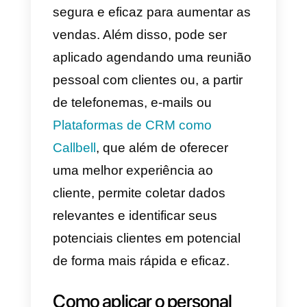
isso, é conveniente
conhecer
detalhadamente o cliente
, suas
necessidades e desejos e, a
partir disso, destacar as
características do produto
durante a venda. Uma das suas
maiores vantagens é que o
vendedor
obtém feedback
instantâneo do cliente
, podend
persuadi-lo, comunicando o valor
do produto e destacando as sua