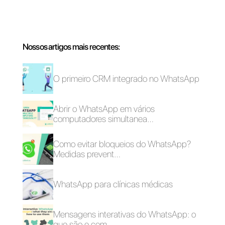
O que é o
personal selling?
Como aplicar o
personal selling
no meu negócio?