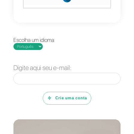
oportunidade de criar uma
experiência única e incomparáve
em que as necessidades do
cliente são a prioridade para o
cliente vendedor.
As plataformas
CRM
como
Callbell
são uma excelente opçã
para implementar o personal
selling no seu negócio,
especialmente porque pode
partilhar e maximizar o