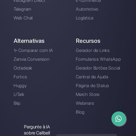
Alan Trovò
Sobre o autor: Olá! Eu sou Alan e sou o gerente do
marketing da
Callbell
. a primeira plataforma de
comunicação projetada para ajudar as equipes de
vendas e suporte a colaborar e se comunicar com os
clientes por meio de aplicativos de mensagens
diretas, como WhatsApp, Messenger, Telegram e
Instagram Direct