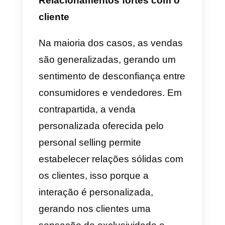
b) Maior fechamento de vendas
c) Forte relacionamento com o
cliente
Atenção personalizada
A chave para o
personal selling
é que a
Comunicação com o
cliente
ajusta-se ao consumidor 
às suas exigências, respondend
às suas questões e