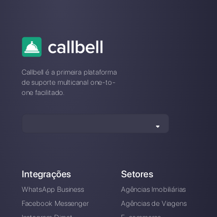
WhatsApp ao
que você pode
VideoAsk | Callbell
utilizar para reduzir o
tempo de resposta
do cliente
Como fazer um
Chatbot para
restaurantes com a
Callbell