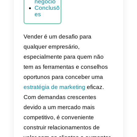
meu
negócio?
Benefício
s de
aplicar o
Personal
Selling
no meu
negócio
Conclusõ
es
Vender é um desafio para
qualquer empresário,
especialmente para quem não