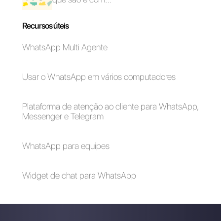
Como conectar o
Como conectar o
WhatsApp ao
WhatsApp ao
Apptivo | Callbell
Google Forms |
Callbell
Como conectar o
4 Fluxos de chatbot