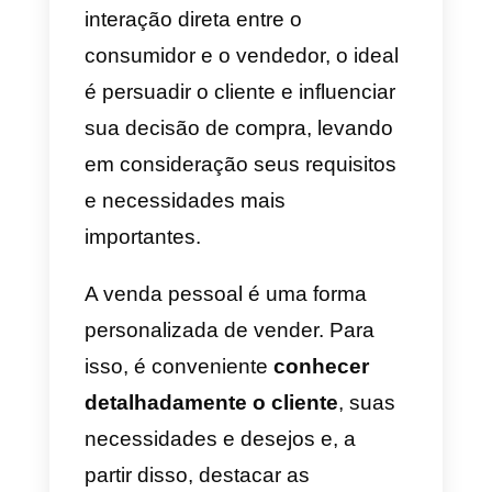
pessoa a pessoa.
Agora, se você está se
perguntando o
que é o
personal
selling e como ele pode ajudá-
lo a aumentar suas vendas
,
neste artigo vamos explicar
brevemente.
O que é o personal selling?
O
personal selling
é uma
técnic