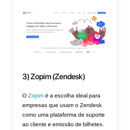
empresa opere
no espaço
B2B
.
A interface da Intercom permite
que você inicie um chat
diretamente no site e forneça
suporte ao visitante do mesmo.
Além disso, a plataforma oferece
recursos avançados para que
você possa personalizar a
experiência do usuário no seu
site: a plataforma permite que
você saiba se o usuário ainda