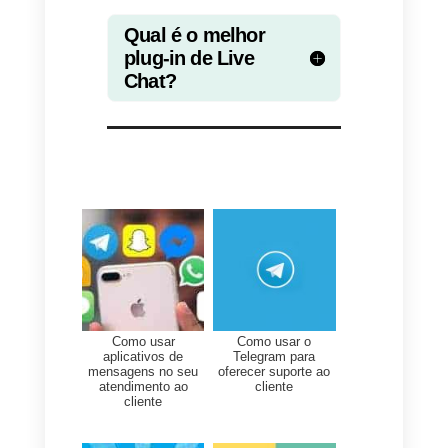
plug-ins de Chat ao Vivo do
mercado. Qual é o melhor?
Isso vai depender do tipo da
sua empresa
e dos seus
clientes;
vamos recapitular:
1)
Se você tem um site de
ecommerce focado em clientes
jovens e/ou principalmente que
fazem uso de dispositivos
móveis, a
Callbell
é a solução