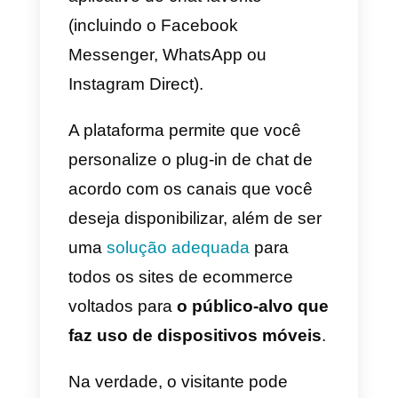
Apresentamos aqui os três
melhores plug-ins de chat
ao vivo que você pode
instalar no seu site para
fornecer suporte em
tempo real
1)
Callbell
Nós tínhamos que começar com
a nossa solução, é claro 😜.
A