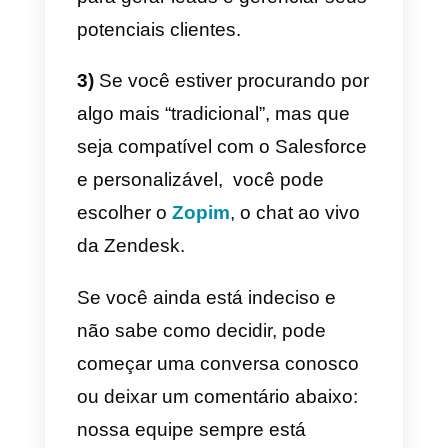
pagos começam em 14 euros po
mês por usuário.
Existem muitas outras
alternativas válidas para o Zopim
que fornecem quase o mesmo
tipo de funcionalidade. Como por
exemplo
SmartSupp
,
LiveChat
o
Tawk.to
.