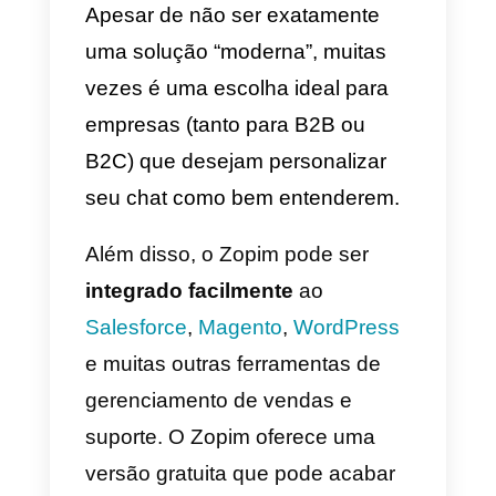
está online, em qual página ele
está e ela ainda envia
mensagens de boas-vindas com
base na URL em que o usuário
está.
A Intercom é a solução perfeita
para
gerar leads em um
mercado B2B
e/ou fornecer
suporte pré e pós vendas para
empresas que utilizam nossos