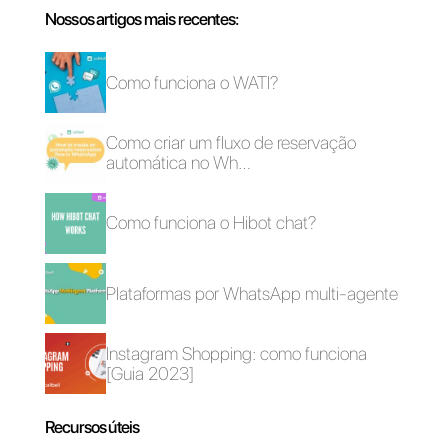
Como usar
Como usar o
aplicativos de
Telegram para
mensagens no seu
oferecer suporte ao
atendimento ao
cliente
cliente
Telegram para
8 métricas de
Equipas: eis como
atendimento ao
funciona
cliente que sua
equipe deve
monitorar