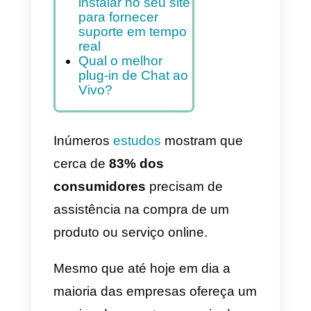
Índice
Apresentamos
aqui os três
melhores plug-ins
de chat ao vivo
que você pode
instalar no seu site
para fornecer
suporte em tempo
real
Qual o melhor
plug-in de Chat ao
Vivo?