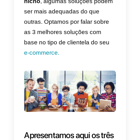
geralmente
por meio de um cha
ao vivo
por parte da empresa na
qual estão comprando.
Dito isto, existem centenas de
soluções que fornecem
assistência em tempo real no
mercado, que permitem que o
usuário solicite um suporte
instantâneo. Dependendo
do se
nicho
, algumas soluções podem