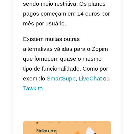
serviços.
Na área de B2B, existem outras
soluções viáveis, como Chat ao
Vivo da
Drift
, da
Crisp
ou da
HubSpot.