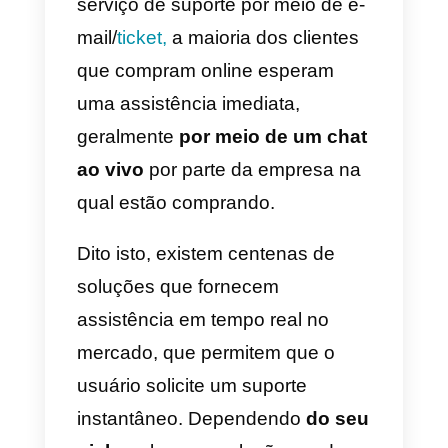
Inúmeros
estudos
mostram que
cerca de
83% dos
consumidores
precisam de
assistência na compra de um
produto ou serviço online.
Mesmo que até hoje em dia a
maioria das empresas ofereça u
serviço de suporte por meio de e
mail/
ticket,
a maioria dos clientes
que compram online esperam
uma assistência imediata,