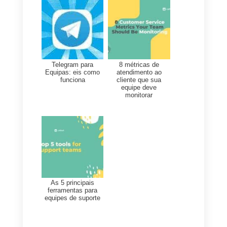
certa para você
2)
No caso de seus clientes
serem empresas (B2B), a
Intercom
é a solução mais
completa, não apenas para
fornecer suporte, mas também
para gerar leads e gerenciar seu
potenciais clientes.
3)
Se você estiver procurando po
algo mais “tradicional”, mas que