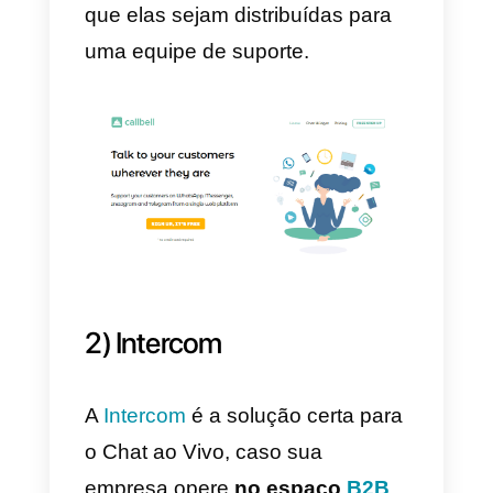
deseja disponibilizar, além de ser
uma
solução adequada
para
todos os sites de ecommerce
voltados para
o público-alvo qu
faz uso de dispositivos móveis
Na verdade, o visitante pode
começar a conversar em tempo
real com a empresa usando seu
aplicativo de mensagens favorito
e continuar a conversa mais
tarde, sem ter que esperar pela