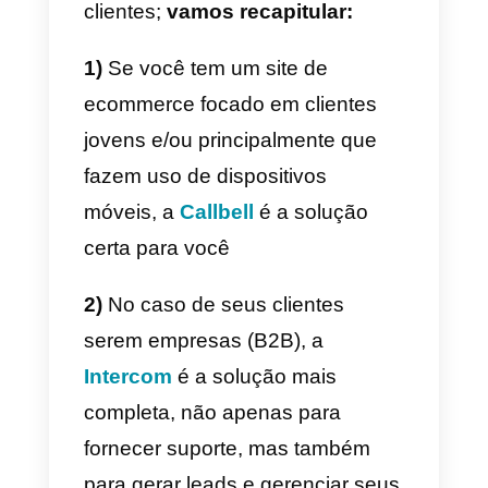
empresas (tanto para B2B ou
B2C) que desejam personalizar
seu chat como bem entenderem
.
Além disso, o Zopim pode ser
integrado facilmente
ao
Salesforce
,
Magento
,
WordPress
e muitas outras ferramentas de
gerenciamento de vendas e
suporte. O Zopim oferece uma
versão gratuita que pode acabar
sendo meio restritiva. Os planos