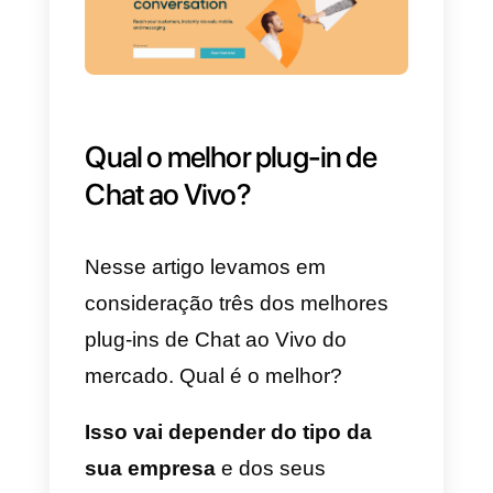
3)
Zopim
(
Zendesk
)
O
Zopim
é a escolha ideal para
empresas que usam o Zendesk
como uma plataforma de suporte
ao cliente e emissão de bilhetes.
Apesar de não ser exatamente
uma solução “moderna”, muitas
vezes é uma escolha ideal para