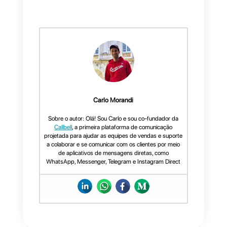
seja compatível com o Salesforc
e personalizável, você pode
escolher o
Zopim
, o chat ao vivo
da Zendesk.
Se você ainda está indeciso e
não sabe como decidir, pode
começar uma conversa conosco
ou deixar um comentário abaixo:
nossa equipe sempre está
disponível para dar alguns