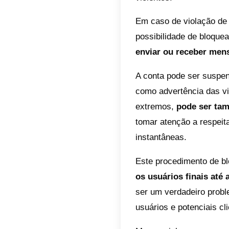
Conta
A famos
recente
violaçõ
podem l
Há div
podem 
direito
difamat
ofensiv