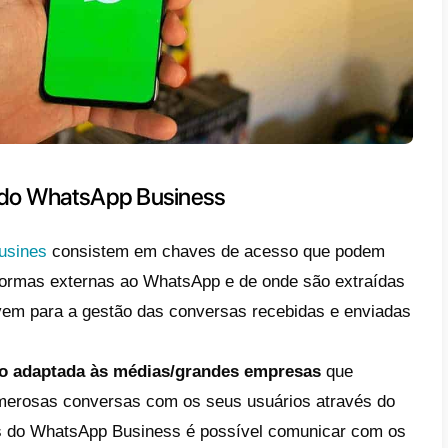
p ou enviado mensagens massivas a usuár
lefónica (isto é válido sobretudo nos grupos)
rromper a violação
: aqui deverão resolver
terior. Por exemplo, vai bastar desinstalara
ou eliminar os grupos a que juntaste contac
imento;
ar um e-mail à assistência do WhatsApp
ço
support@callbell.eu
e exponham o vosso p
e normalmente em algumas horas.