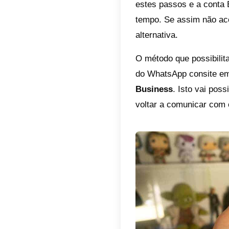
Como 
As moda
consoan
mostram
Para us
1) Iden
termos 