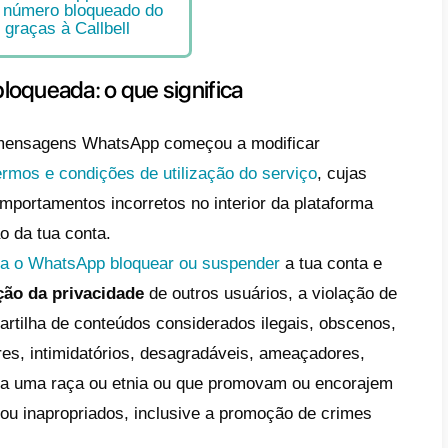
o que foi banido do WhatsApp e qu
ação mostra a mensagem “o teu nú
nso da utilização do Whatsapp”
e
ta WhatsApp bloqueada: o que significa
o desbloquear um número bloqueado
o WhatsApp
ue são as APIs do WhatsApp Business
o recuperar um número bloqueado do
tsApp Business graças à Callbell