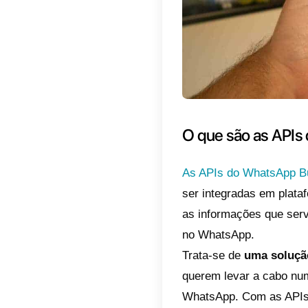
WhatsAp
lista te
2) Inte
ponto an
partes 
consent
3) Envi
endere
respond