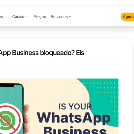
Produtos
Canais
Preços
Recu
o do WhatsApp Business bloque
como recuperá-lo