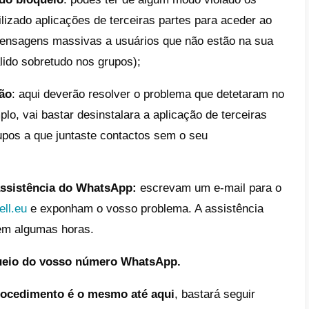
ocedimento de bloqueio abrange todos os 
rios finais até aos do WhatsApp Busines
verdadeiro problema, já que prejudica a co
 e potenciais clientes.
inha empresa pode desbloquear a conta de
da permanentemente? Sim, veremos no pró
 fazê-lo.