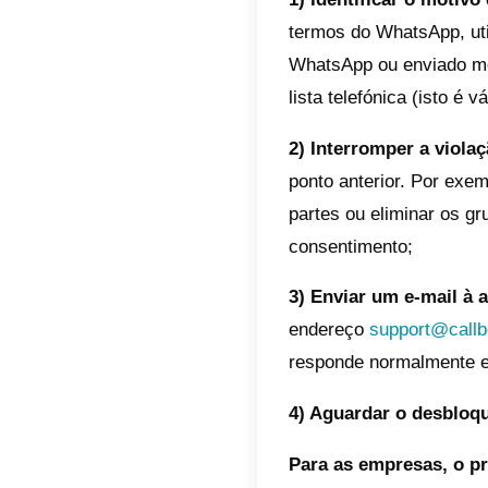
Este pr
os usuá
ser um 
usuários
Mas a m
bloquea
possível