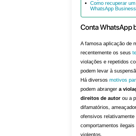
númer
aplic
suspe
Índic
Con
Com
pel
O q
Com
Wha