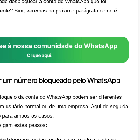
amentos ilegais ou inapropriados, inclusiv
s.
 de violação de um ou mais destes termos
lidade de bloquear uma conta, que
não pode
 ou receber mensagens
durante todo o perí
 pode ser suspensa
por um tempo limitad
vertência das violações dos termos de util
os,
pode ser também suspensa permanen
tenção a respeitar as regras impostas pel
âneas.