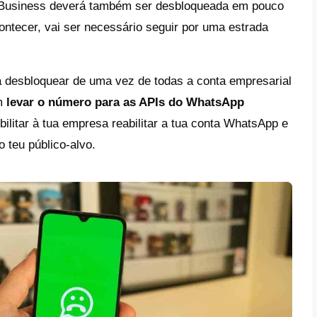
desbloquear um número bloque
lidades de desbloqueio da conta do Whats
te se tratar de um usuário normal ou de u
o-vos a solução para ambos os casos.
uários normais
, sigam estes passos:
tificar o motivo do bloqueio
: podes ter de
do WhatsApp, utilizado aplicações de tercei