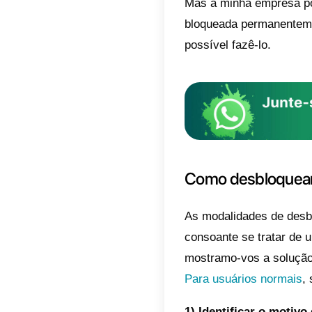
comport
violento
Em caso
possibi
enviar
A conta
como ad
extrem
tomar a
instant