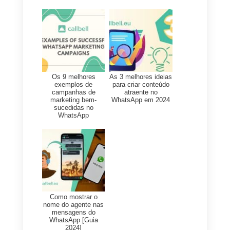
empresas venderem no
WhatsApp: eis o que
esperar
Mas as novidades do WhatsApp
para 2021
não ficam por aqui: o
colosso das mensagens
instantâneas está de fato a lança
novas ferramentas
muito úteis
para as empresas e para os
usuários que pretendem