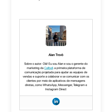
comunicar com elas.
Uma das principais novidades
consistirá na introdução do
botã
de compras
, que permitirá aos
usuários adquirir bens ou
serviços diretamente no chat.
Contudo, ainda não é claro como
será possível efetuar os
pagamentos no interior da
aplicação.