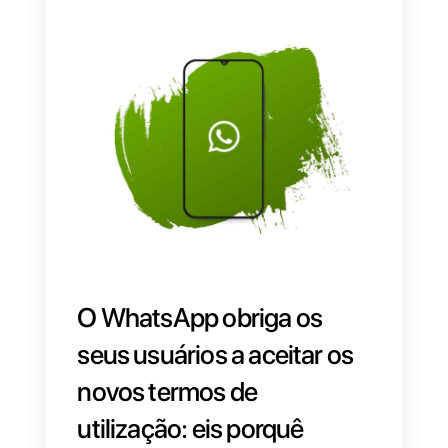
dos usuários.
Contudo, a atualização não terá
efeitos nos países da União
Europeia, onde em termos de
proteção de privacidade vigoram
regras muito distintas e
frequentemente mais rígidas, por
via do RGPD, que entrou em
vigor em 2018.
Estas novas modificações