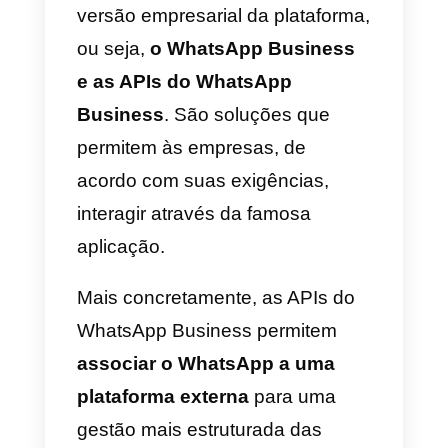
O WhatsApp obriga os
seus usuários a aceitar os
novos termos de
utilização: eis porquê
Há bastante tempo que o