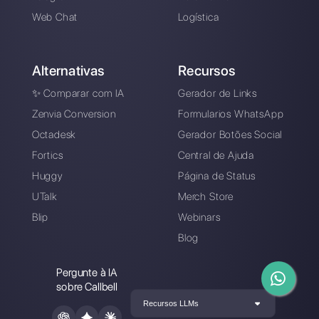
Alan Trovò
Sobre o autor: Olá! Eu sou Alan e sou o gerente do
marketing da
Callbell
. a primeira plataforma de
comunicação projetada para ajudar as equipes de
vendas e suporte a colaborar e se comunicar com os
clientes por meio de aplicativos de mensagens
diretas, como WhatsApp, Messenger, Telegram e
Instagram Direct