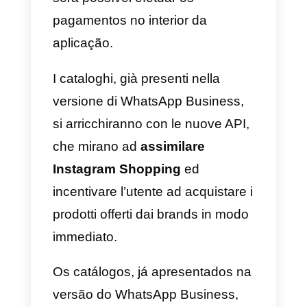
expuseram as suas dúvidas ao
European Data Protection Board.
As suas preocupações têm que
ver com a falta de clareza no
tocante aos dados que podem
ser partilhados com partes
terceiras.
Segundo a autoridade italiana
para a privacidade, não haveria 
tempo necessário para os
usuários compreenderem