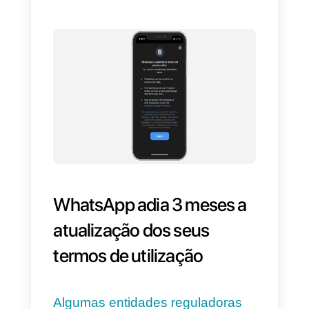
de produtos e adicionar tags aos
usuários.
Infelizmente, a plataforma padrão
do
WhatsApp Business
apresenta várias limitações
,
entre as quais a impossibilidade
de ser utilizada em vários
dispositivos ao mesmo tempo. É
por isso mais adequada às
empresas que geram poucas