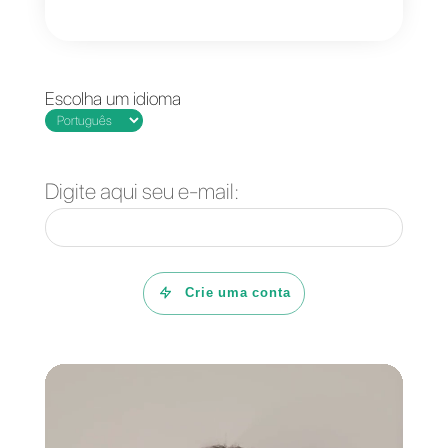
I cataloghi, già presenti nella
versione di WhatsApp Business,
si arricchiranno con le nuove API,
che mirano ad
assimilare
Instagram Shopping
ed
incentivare l’utente ad acquistare 
prodotti offerti dai brands in modo
immediato.
Os catálogos, já apresentados n
versão do WhatsApp Business,