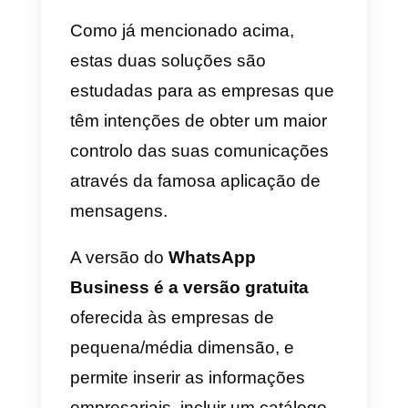
associar o WhatsApp a uma
plataforma externa
para uma
gestão mais estruturada das
conversas geradas com os
usuários.
Um dos motivos pelos quais o
WhatsApp está a obrigar os
usuários a aceitar os novos
termos de utilização é
precisamente este: informá-los d