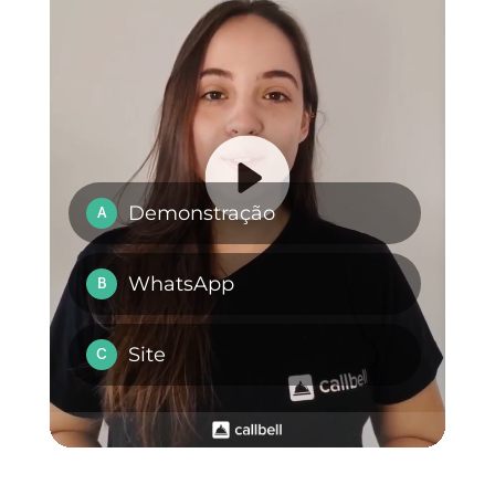
serão enriquecidos com as nova
APIs, que visam
equiparar-se a
Instagram Shopping
e incentiva
os usuários a adquirir os produto
oferecidos pelas marcas de form
imediata.
Os usuários não corporativos, po
último, poderão beneficiar de
novidades adicionais, ou seja: as
videochamadas do WhatsApp