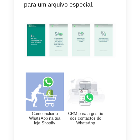
as implicações das novas regras
do WhatsApp.
Estas pressões de natureza
política levaram o grupo
Facebook a adiar por 3 meses a
obrigação de aceitar os novos
termos e condições. O novo
prazo para a aprovação está
fixado para 15 de Maio.
Novas ferramentas para a