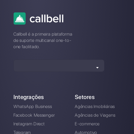
sucedidas no
WhatsApp
Como mostrar o
nome do agente nas
mensagens do
WhatsApp [Guia
2024]