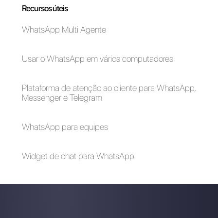
Como incluir o
CRM para a gestão
WhatsApp na tua
dos contactos do
loja Shopify
WhatsApp
Os 9 melhores
As 3 melhores ideias
exemplos de
para criar conteúdo
campanhas de
atraente no
marketing bem-
WhatsApp em 2024