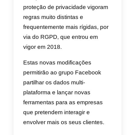
De fato, esta atualização dos
termos permitirá ao WhatsApp
partilhar os dados dos seus
utentes com as “Empresas
afiliadas”
, em primeiro lugar o
Facebook, que poderá ter então
acesso aos dados armazenados
no WhatsApp, entre os quais o
número de telefone, para uma
caracterização mais detalhada