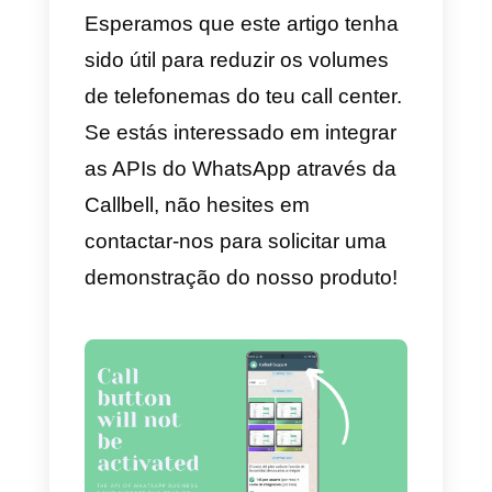
número de telefonemas
e um
aumento dos pedidos através
deste canal.
Tenhamos em conta que, exceto
em urgências ou casos
particulares,
os clientes não
gostam de atender o telefone
. 
nível de funcionalidade, o
WhatsApp permite, em primeiro
lugar, fornecer respostas rápidas