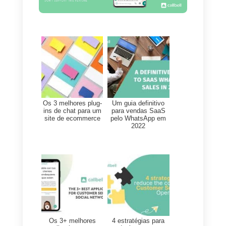
sem contudo serem instantâneas
como num telefonema.
Possibilita identificar rapidamente
o pedido de um cliente e
fornece
uma solução atempada
. Uma
conversa WhatsApp permite
visualizar o número de telefone
do usuário: se o pedido do client
for pouco complexo, o operador
do turno poderá “escalar” o
pedido e ligar ao cliente.