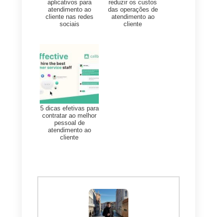
Além disso,
o CRM integrado no
WhatsApp da Callbell
vai oferece
toda uma série de
funcionalidades que aumentam a
eficiência da gestão das
conversas e permitirá obter
relatórios semanais para
monitorizar o desempenho da
equipa de atendimento ao cliente
Um outro aspeto importantíssimo