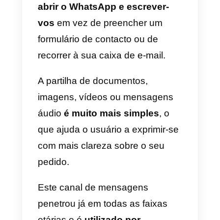
rápidas e Respostas automáticas
5)
Notas internas e Backup
histórico do chat.
6)
Módulo de Analytic com
relatórios semanais.
7)
Widget de Chat
instalável no
vosso website.
8)
App móvel para
Android
e
IOS
.
9)
Integrações: para além do