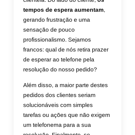
a
elevada taxa de telefonemas
que se registam
frequentemente em momentos
específicos de pico
. De fato, e
consoante a tipologia de negócio
os telefonemas tendem muitas
vezes a acumular-se em horários
precisos ou em determinados
dias da semana.
Durante estes momentos, as