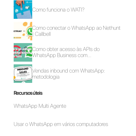
Os 3 melhores plug-
Um guia definitivo
ins de chat para um
para vendas SaaS
site de ecommerce
pelo WhatsApp em
2022
Os 3+ melhores
4 estratégias para