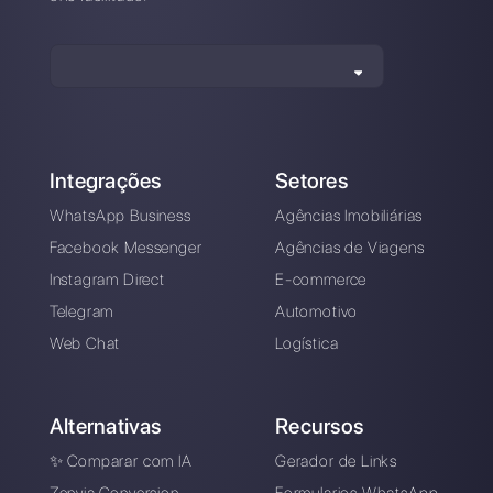
Alan Trovò
Sobre o autor: Olá! Eu sou Alan e sou o gerente do
marketing da
Callbell
. a primeira plataforma de
comunicação projetada para ajudar as equipes de
vendas e suporte a colaborar e se comunicar com os
clientes por meio de aplicativos de mensagens
diretas, como WhatsApp, Messenger, Telegram e
Instagram Direct