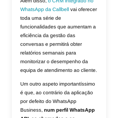
com mais clareza sobre o seu
pedido.
Este canal de mensagens
penetrou já em todas as faixas
etárias e é
utilizado por
qualquer pessoa
.
Adicionalmente, o WhatsApp
oferece uma “sensação” de
instanteidade: quando enviamos
uma mensagem temos a certeza
de que chega ao destinatário,