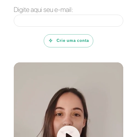
Unida à popularidade do
WhatsApp, a versatilidade da
ferramenta Callbell vai garantir-
vos um instrumento para fornece
um atendimento ao cliente de
qualidade, eficiente e inovador.
Esperamos que este artigo tenha
sido útil para reduzir os volumes
de telefonemas do teu call center
Se estás interessado em integrar
as APIs do WhatsApp através da