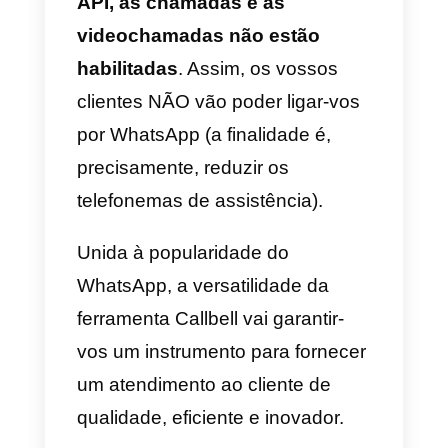
contrariamente aos vários
problemas que podemos
encontrar com um e-mail.
Lato azienda
O emprego do WhatsApp fornec
notáveis vantagens competitivas.
Se o canal WhatsApp se fizer
visível para o vosso público-alvo
de forma eficaz, é quase certo
que
obterão uma redução do