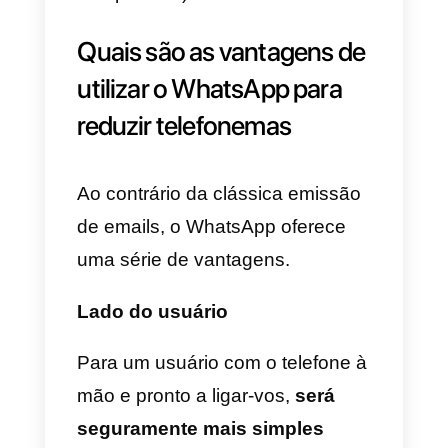
1)
Acesso multiusuário a uma
única conta WhatsApp API oficial
2)
Atribuição automática e/o
manual das conversas entre os
membros da equipa.
3)
Automatização com um
sistema de
routing automático
.
4)
Criação de Tags, Respostas