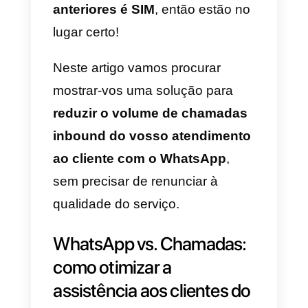
chamadas? Os tempos de esper
dos vossos clientes estendem-s
de forma exponencial em
períodos de picos? Recebem
muitos telefonemas solucionávei
com uma simples mensagem ?
Se a resposta às perguntas
anteriores é SIM
, então estão no
lugar certo!
Neste artigo vamos procurar