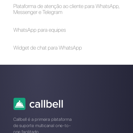
aplicativos para
reduzir os custos
atendimento ao
das operações de
cliente nas redes
atendimento ao
sociais
cliente
5 dicas efetivas para
contratar ao melhor
pessoal de
atendimento ao
cliente