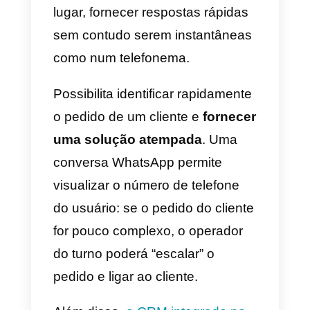
mão e pronto a ligar-vos,
será
seguramente mais simples
abrir o WhatsApp e escrever-
vos
em vez de preencher um
formulário de contacto ou de
recorrer à sua caixa de e-mail.
A partilha de documentos,
imagens, vídeos ou mensagens
áudio
é muito mais simples
, o
que ajuda o usuário a exprimir-se