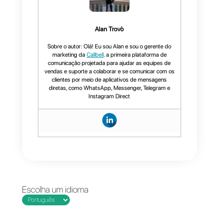
é que, ao contrário da aplicação
por defeito do WhatsApp
Business,
num perfil WhatsApp
API, as chamadas e as
videochamadas não estão
habilitadas
. Assim, os vossos
clientes NÃO vão poder ligar-vos
por WhatsApp (a finalidade é,
precisamente, reduzir os
telefonemas de assistência).