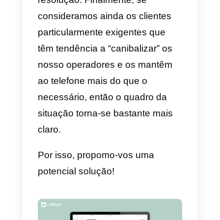
equipas responsáveis ficam em
apuros e cansam-se de seguir o
ritmo, não conseguindo garantir
respostas rápidas a toda a
clientela. Do lado do cliente,
os
tempos de espera aumentam
,
gerando frustração e uma
sensação de pouco
profissionalismo. Sejamos
francos: qual de nós retira prazer
de esperar ao telefone pela
resolução do nosso pedido?