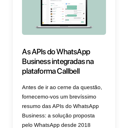
Além disso, a maior parte destes
pedidos dos clientes seriam
solucionáveis com simples
tarefas ou ações que não exige
um telefonema para a sua
resolução. Finalmente, se
consideramos ainda os clientes
particularmente exigentes que
têm tendência a “canibalizar” os
nosso operadores e os mantêm