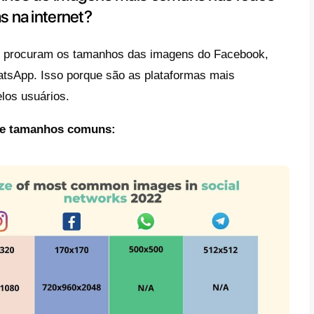
tsApp:
Um canal perfeito para vender diret
egram:
Onde grupos e bots podem fazer a di
 conversas.
agram:
O favorito dos restaurantes e lojas o
ebook:
Para vender como empresa e profiss
ter:
Um canal incomum para vendas, mas on
omunidade.
edIn:
O canal preferido para empresas e pro