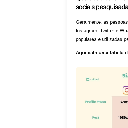
1) Wha
2) Tel
de suas
3) Inst
4) Fac
5) Twit
muita c
6) Link