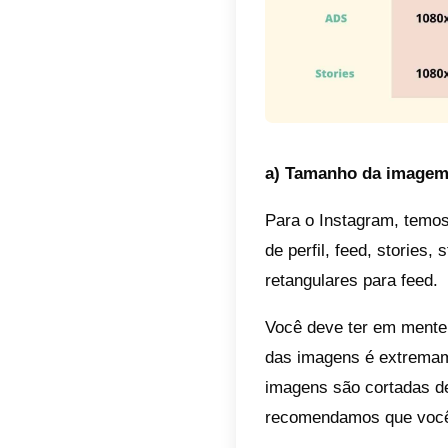
7) Pint
8) You
9) TikT
Quais
sociai
Geralme
Instagr
populare