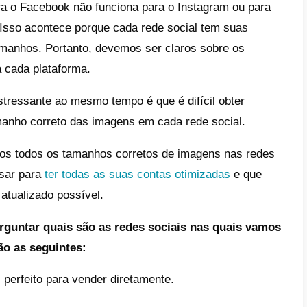
e
is são os tamanhos de imagens mais
uns nas redes sociais pesquisadas na
ernet?
 que é importante ter um tamanho
quado nas imagens de nossas redes
iais?
clusão
ós gostamos de ter imagens limpas com ex
diferentes
redes sociais
. No entanto, muit
que usamos para o Facebook não funciona 
pp
por exemplo. Isso acontece porque cada 
s dimensões e tamanhos. Portanto, devemos