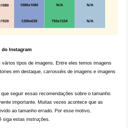
erest:
Onde todos procuram ideias.
tube:
Um canal onde todos procuram se distr
ok:
O aplicativo favorito de todos para criar
 são os tamanhos de imagens mai
s pesquisadas na internet?
nte, as pessoas procuram os tamanhos da
am, Twitter e WhatsApp. Isso porque são as
s e utilizadas pelos usuários.