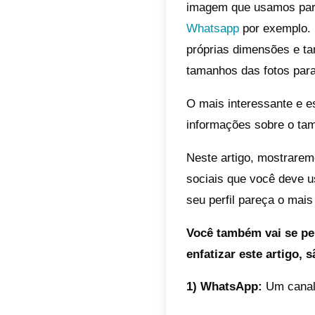
Índic
Qua
com
int
Por
ade
soc
Con
Todos n
nossos 
imagem 
Whatsa
própria