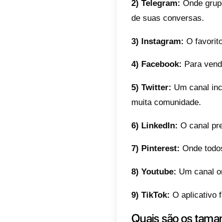
tamanho
O mais 
informa
Neste a
sociais
seu perf
Você ta
enfatiz