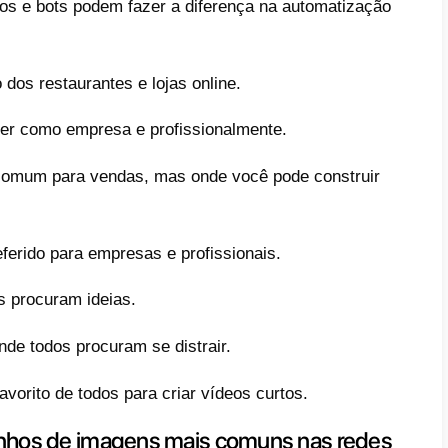
s das fotos para cada plataforma.
interessante e estressante ao mesmo tempo é
ções sobre o tamanho correto das imagens 
rtigo, mostraremos todos os tamanhos corr
 que você deve usar para
ter todas as suas
il pareça o mais atualizado possível.
mbém vai se perguntar quais são as rede
ar este artigo, são as seguintes: