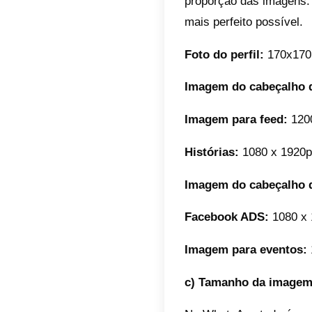
a) Tam
Para o 
de perfi
retangul
Você de
das ima