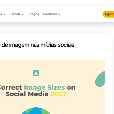
Produtos
Canais
Preços
Recu
hos corretos de imagem nas mídia
]