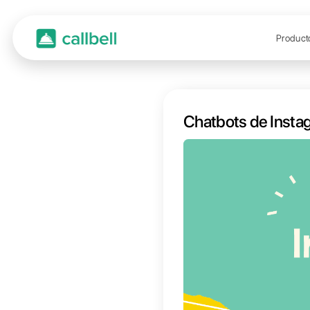
Chatb