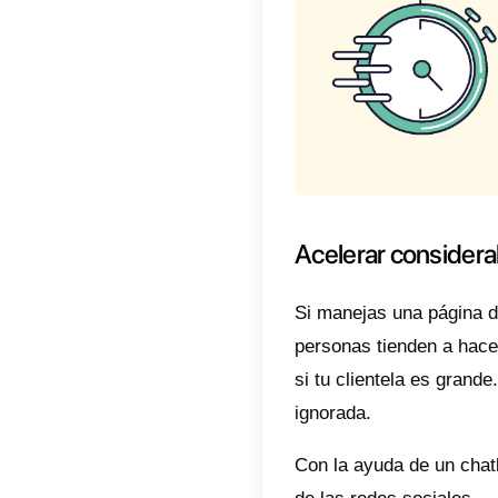
usas In
revisarl
En este
cuales d
negocio