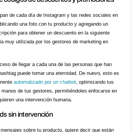
s que un bot maneja las preguntas más fácil
s pueden concentrarse en las consultas que
 reduciendo el tiempo de respuesta para ca
io, e incrementando su eficiencia.
almente, los
chatbots
registran automáticam
as que un cliente hace, permitiéndote saber
s, alertándote sobre cualquier potencial pr
o pueda tener, donde los gestores humanos 
formación manualmente.