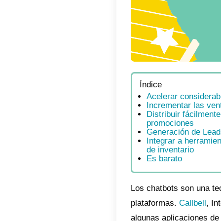
Índic
Ace