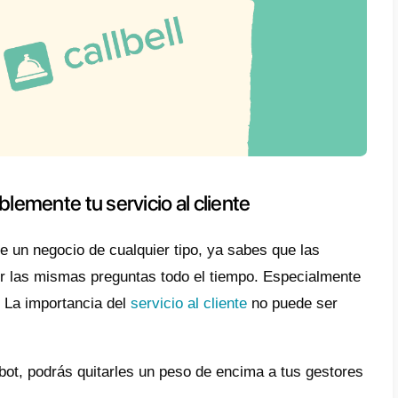
stagram con fines comerciales, puede que va
os.
 artículo, daremos un vistazo a algunas de 
eberías invertir en usar un chatbot en la c
.