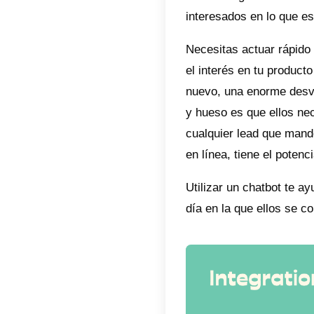
Increm
Si está
existe l
perdien
Y mient
descans
Si tu ti
perderá
chatbot