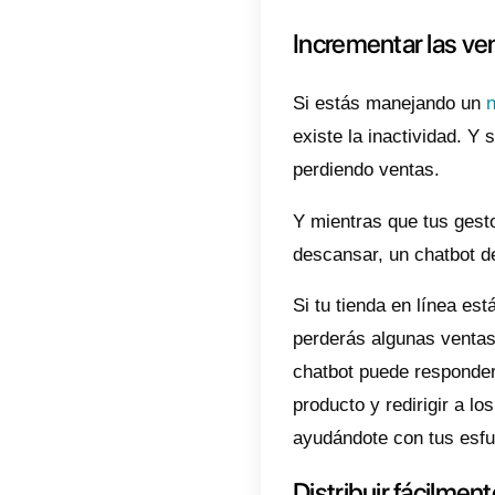
persona
si tu cl
ignorad
Con la 
de las r
Program
como “¿c
etc., p
pregunt