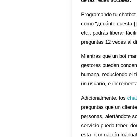
Aceler
Si mane