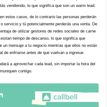
entar las ventas
s manejando un
negocio de comercio electró
a inactividad. Y si acaso la hay, esto simpl
do ventas.
ras que tus gestores, sin duda, necesitan t
ar, un chatbot definitivamente no.
enda en línea está disponible en múltiples re
s algunas ventas si dependes totalmente d
 puede responder fácilmente cualquier pregu