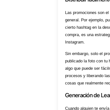
Mientra
gestore
humana,
un usuar
Adicion
pregunt
persona
servici
esta in