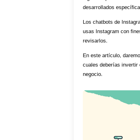
Inc
Dis
pro
Gen
Int
de 
Es 
Los cha
platafo
algunas
desarro
Los chat