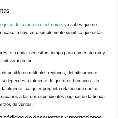
s tienden a hacer las mismas preguntas tod
ientela es grande. La importancia del
servicio
a.
ayuda de un chatbot, podrás quitarles un pe
edes sociales.
ando tu chatbot para responder algunas de
uánto cuesta {producto}?”, “¿dónde está el 
odrás liberar fácilmente a tus SMMs de ten
as 12 veces al día.