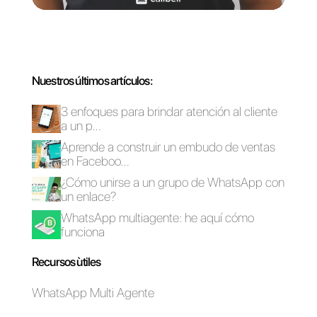
Cómo utilizar
Cómo utilizar
WhatsApp como
WhatsApp para
CRM
Hoteles y Resorts
Cómo funcionan las
Las 3 mejores ideas
categorías de las
para crear contenido
plantillas de
atractivo en