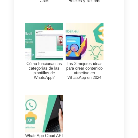
mensaje predeterminado
incorporado a la URL).
Ejemplo
:
https://wa.me/1XXXXXXXXX?
text=estoy+interesado+en+tu+s
ervicio
Organiza tu lista y base de
datos:
Una vez que tienes todo
configurado y recibes leads, es