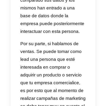
automáticamente
sin mucho
esfuerzo.
Que son los leads y porque
son importantes?
Un
lead
es tanto una persona o
una empresa que tenga o haya
expresado interés en tus
productos y/o servicios.
Existen 2 tipos de leads o dos