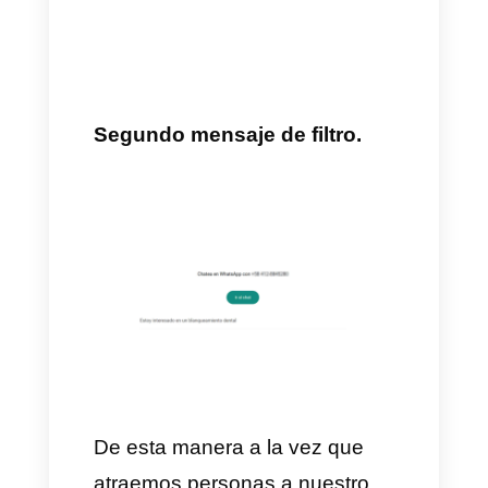
2) Integra tu WhatsApp a
Callbell:
Posteriormente, es
ideal contar con WhatsApp
integrado con
Callbell
para
hacer una correcta gestión de
los leads.
3) Entra a Wa.me y crea tu
enlace:
Una vez teniendo estos
puntos en claro procedemos a
entrar en WhatsApp.me