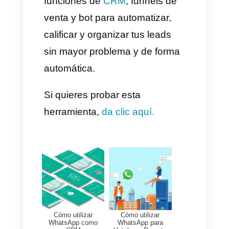
El mensaje predeterminado
aparecerá automáticamente en
el campo de texto de un chat.
Usa
https://wa.me/whatsappphone
number/?text=urlencodedtext
(
whatsappphonenumber
es
un número de teléfono
completo en formato
internacional y
URLencodedtext
es el