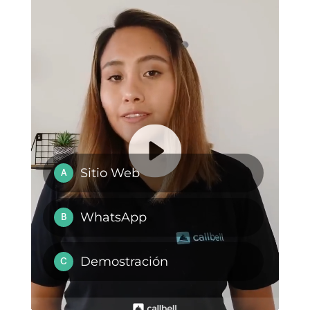
Callbell
y sus múltiples
funciones de
CRM
, funnels de
venta y bot para automatizar,
calificar y organizar tus leads
sin mayor problema y de forma
automática.
Si quieres probar esta
herramienta,
da clic aquí.