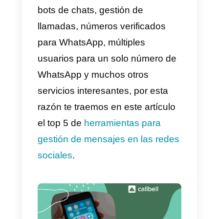
las empresas y así poder maneja
un equipo
multiagente
que pued
responder a todas las consultas
diariamente desde una sola
plataforma de gestión.
Estas herramientas para la
gestión de mensajes en las
redes sociales
empezaron a
hacerse más populares hasta
que hoy en día es muy común
que sean utilizadas por cualquier