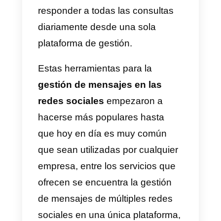
reflejado en el descontrol que
sucedió luego de que empezara
la pandemia por Covid-19, todas
las empresas empezaron a recibi
tantos mensajes que se volvió
incontrolable, por esto surgieron
servicios como
Callbell
, los
cuales controlan y gestionan el
envío de mensajes de distintas
redes sociales para hacerlo
mucho más cómodo y eficaz par