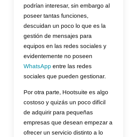
Aunque
Callbell
no tiene mucha
integraciones, se encuentran
constantemente mejorando y
creando nuevas herramientas
que te ayudaran con tu negocio,
el
soporte al usuario
es muy
bueno y siempre están
dispuestos a ayudarte, por último
la estética de la plataforma es
minimalista y muy agradable a la
vista, sin duda es una excelente