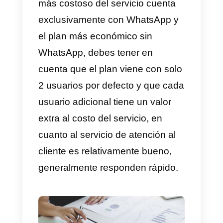
están WhatsApp, Telegram,
Facebook Messenger, Twitter,
SMS, Slack, etc.
Esta herramienta es muy
completa y funciona captando
todas las conversaciones de los
distintos canales de atención qu
maneje la empresa y las importa
a la propia plataforma de
Messagebird de forma que un
equipo de atención a cliente