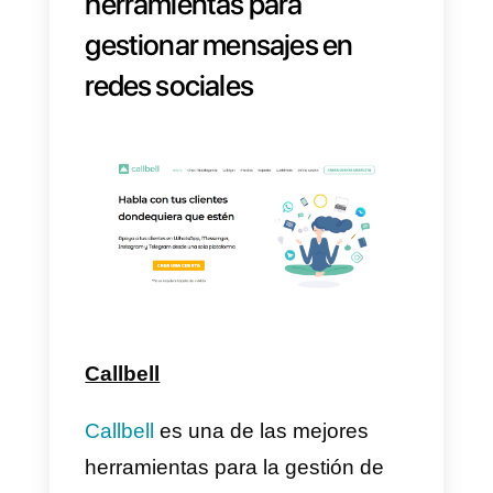
redes sociales, ya que no puede
conectar más de un usuario en
una sola cuenta, como por
ejemplo
WhatsApp
.
Esto significa que el único agent
disponible tendrá una recarga de
trabajo y en efecto disminuye su
eficiencia y rapidez, por lo tanto
es sumamente necesario
disponer de un
equipo
que