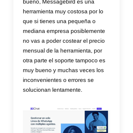
El precio es accesible ideal para
pequeñas empresas, sin
embargo al ofrecer solo un canal
de comunicación no parece ser
muy rentable debido a que
existen opciones como
Callbell
donde el precio es bueno y
poseen muchas más
integraciones como Instagram,
Facebook Messenger, Telegram