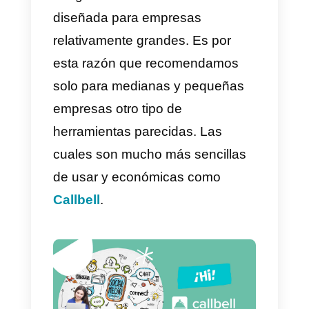
4) Planes flexibles.
5) Integraciones con varios
canales de comunicación
.
Desventajas
1)
Precios altos
para su servicio
por agente.
2) Mínima cantidad de agentes
10.