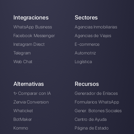
Take blip vs.
Callbell:
Comparación de
precios
Alan Trovò