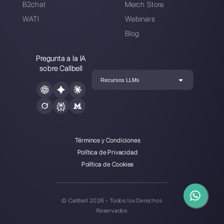
Sobre el autor: ¡Hola! Soy Alan y soy el gerente del
marketing en
Callbell
, la primera plataforma de
comunicación diseñada para ayudar a los equipos de
ventas y soporte a colaborar y comunicarse con los
clientes a través de aplicaciones de mensajería directa
como WhatsApp, Messenger, Telegram y Instagram
Direct
Elegir un idioma