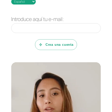
agregar colaboradores a tus
equipos de soporte o ventas,
brinde estadísticas completas
sobre tu proceso comunicativo,
sea fácil de utilizar y te ofrezca
una organización clara junto con
eficiencia y eficacia en el trabajo,
Callbell puede ser la solución
.
Si deseas conocer más la
herramienta de
Callbell
y como