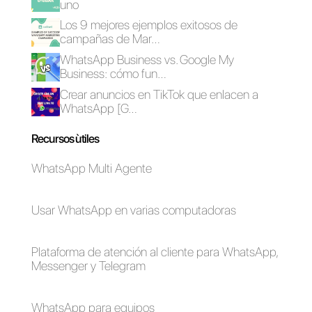
¿Es
recomendable
adquirir Integra?
Plataformas por
¿Cómo funciona
WhatsApp multi-
Hibot chat?