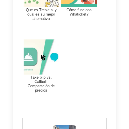
existen múltiples plataformas que
pueden ayudar a las empresas a
comunicarse con sus clientes.
Estas herramientas ayudan a
mejorar los procesos de ventas y
soporte. Mantener las carteras
organizadas, ofrecer una mejor
eficacia en el trabajo e
integraciones importantes para
desarrollar las tareas de forma
eficiente.