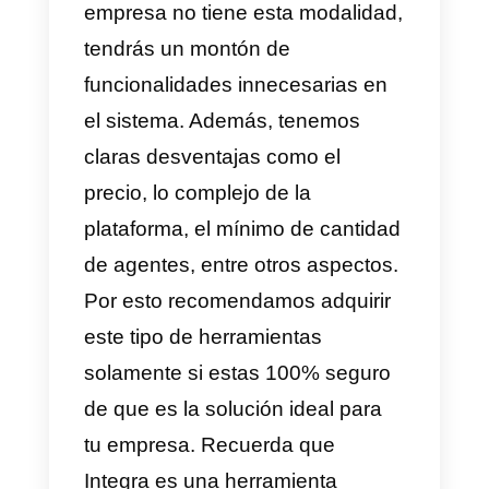
vamos a compartir toda la
información necesaria para que
puedas tomar una decisión
acorde con tus requerimientos d
comunicación con los clientes.
Ventajas
1)
WhatsApp Multiagente
.
2) Llamadas virtuales.
3) Live chat.