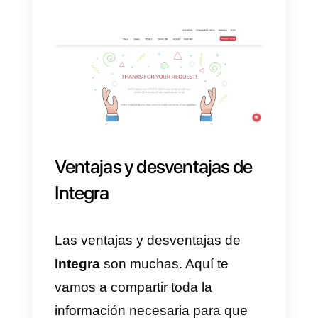
dando clic aquí.
2) Posteriormente, debes dar clic
en el botón que dice
Request
Demo.