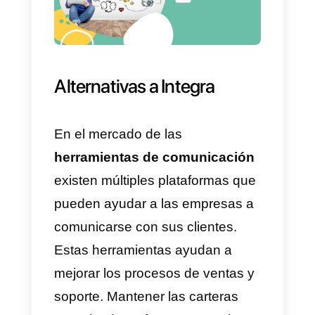
3) Herramienta enfocada solo en
call centers.
4) Sin funcionalidades de
CRM
.
5) Soporte un poco ineficiente.