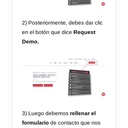
podrás visualizar cada aspecto
importante de tus agentes y de
tus clientes.
4) Premios.
En
Integra
también ofrecen un
sistema de premios. Esto
funciona principalmente para las
empresas que quieran dar
incentivos a sus trabajadores por
la calidad y cumplimiento de