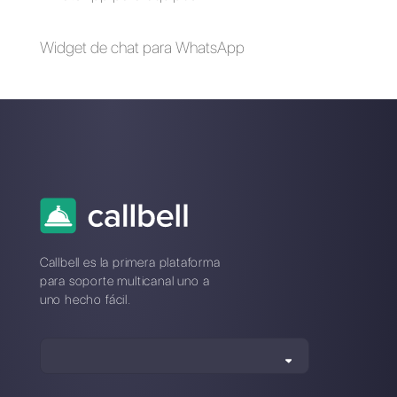
agente
Que es Treble.ai y
Cómo funciona
cuál es su mejor
Whaticket?
alternativa