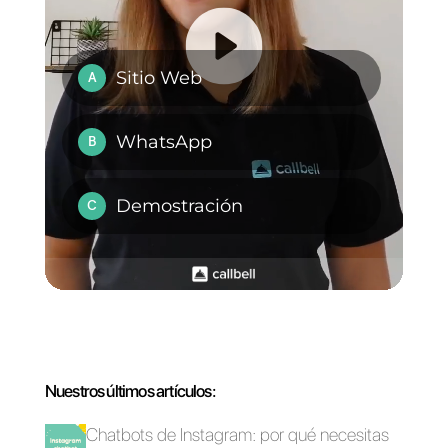
puede ayudarte a mejorar los
procesos comunicativos con tus
clientes,
puedes dar clic aquí
.
Preguntas Frecuentes
¿Cómo funciona
Integra?