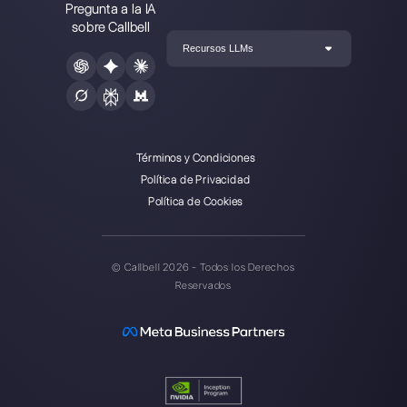
Elegir un idioma
Introduce aquí tu e-mail:
Crea una cuenta