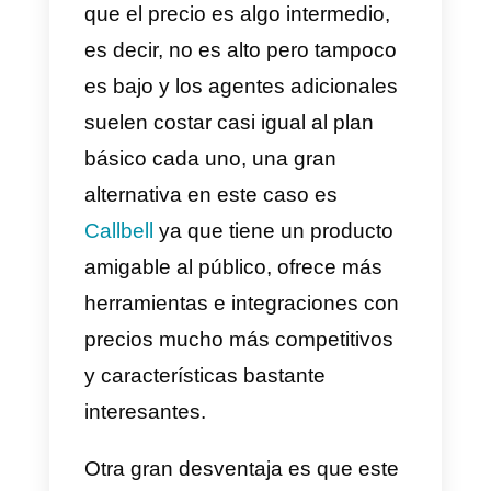
Ventajas:
Wati
permite mantenerte
conectado con todo el equipo de
atenciòn a cliente de tu empresa
a la vez que comunica a todos
tus clientes con dicho equipo,
cada agente puede tomar
conversaciones y responderlas
individualmente con
un solo
nùmero de WhatsApp
lo que