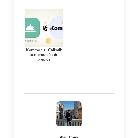
venta, aquí te dejamos una lista
de alternativas que podrían
interesarte:
Accede a la lista dando clic aquí
Ahora que has llegado a esta
parte de nuestro artículo, te
vamos a contar porqué
Callbell
es una de las mejores
alternativas a
Wati
, esta
herramienta se centra en lo más