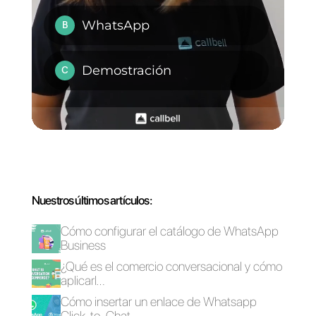
principales
características de
Wati?
¿Debería adquirir
Wati?