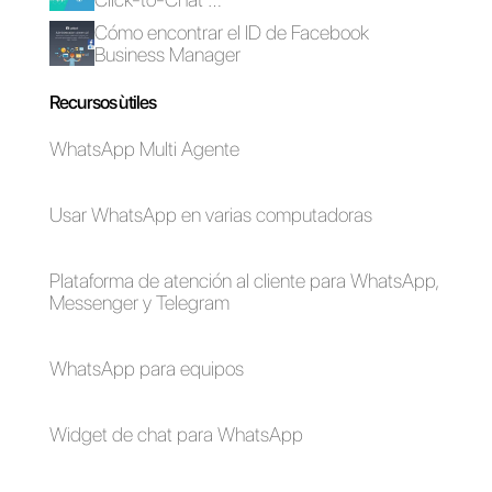
¿Cómo funciona
Diferencia entre
Sirena App (Zenvia
Olark y Callbell
Conversion)?
Como funciona
Cómo funciona
Cliengo
Whaticket?