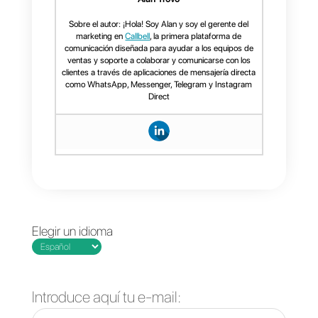
importante, la sencillez, facilidad
de manejo, integraciones con los
canales de comunicación más
solicitados como
WhatsApp
,
Telegram
,
Facebook Messenger
e
Instagram
, nos brinda
estadisticas de todo tipo para
analizar
y un
soporte
atento en
todo momento.