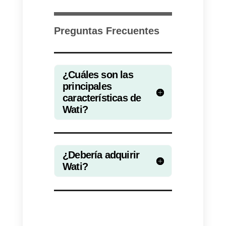
lo suficientemente grande, es
recomendable adquirir otro tipo
de
software
para mejorar la
comunicación y procesos de tu
empresa.
Por otra parte, si tu empresa es
pequeña o mediana con pocos
requerimientos de integraciòn y
comunicaciòn recomendamos
adquirir
Wati
ya que es una
solución sencilla para este tipo d