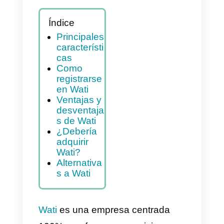
Índice
Principales
característi
cas
Como
registrarse
en Wati
Ventajas y
desventaja
s de Wati
¿Debería