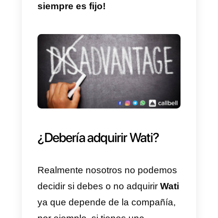
masiva o simplemente de forma
individual.
Por último,
Wati
dispone de App
para todos los dispositivos lo que
lo hace sencillo de utilizar en
cada plataforma.
Desventajas:
Una de las principales
desventajas de esta solución es
que el precio es algo intermedio,