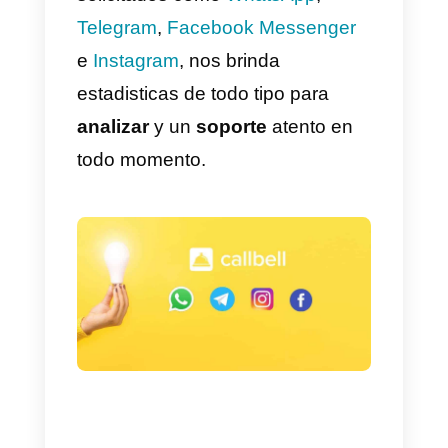
¿Debería adquirir Wati?
Realmente nosotros no podemos
decidir si debes o no adquirir
Wat
ya que depende de la compañía,
por ejemplo, si tienes una
compañía grande con amplio
tiempo y experiencia en el
mercado y cuentas con un capita