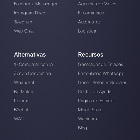
Alan Trovò
Sobre el autor: ¡Hola! Soy Alan y soy el gerente del
marketing en
Callbell
, la primera plataforma de
comunicación diseñada para ayudar a los equipos de
ventas y soporte a colaborar y comunicarse con los
clientes a través de aplicaciones de mensajería directa
como WhatsApp, Messenger, Telegram y Instagram
Direct