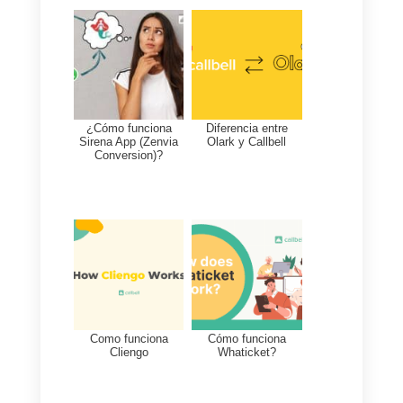
empresas.
Alternativas a Wati
Como mencionamos
anteriormente,
Wati
tiene alguna
buenas alternativas en el
mercado que podrían funcionar
muy bien para las empresas que
no requieran muchas
integraciones o más canales de