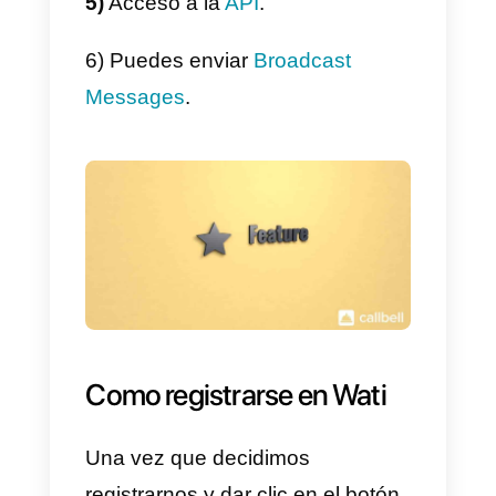
atractivas, aquí te nombramos
alguna de las principales
características de este servicio:
1)
Wati
dispone de su propio
CRM para WhatsApp
únicamente.
2)
Permite la integraciòn de
algunas herramientas incluyendo
Shopify
y algunos CRM externos
3)
Dispone de bots para