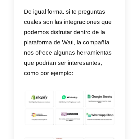
centrar todo su potencial en una
herramienta que posee todas las
características necesarias como
WhatsApp multiagente,
CRM
y
API de WhatsApp
de tal forma
que logran abarcar la mayoría de
las necesidades en cuanto a
WhatsApp se refiere.
De igual forma, si te preguntas
cuales son las integraciones que
podemos disfrutar dentro de la