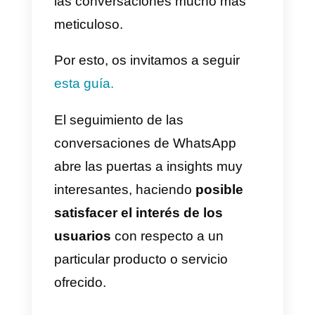
WhatsApp:
es un método fácil y
rápido, basta utilizar el parámetro
text
dentro de la URL de
WhatsApp, e ingresar el texto qu
se quiere que aparezca como
mensaje predeterminado.
El texto contenido en la URL
deberá estar codificado con
caracteres ASCII, utilizando
%20
en el lugar de los espacios. A
continuación, un ejemplo de URL