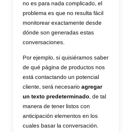
Ejemplo: si tu número es +39
34567879 el link de WhatsApp
será
https://wa.me/3934567879
En este punto, bastará un clic
para iniciar la conversación y
empezar de inmediato a chatear,
incluso si el cliente no ha
guardado previamente el número
de teléfono entre los contactos.
Haz clic aquí si quieres conocer