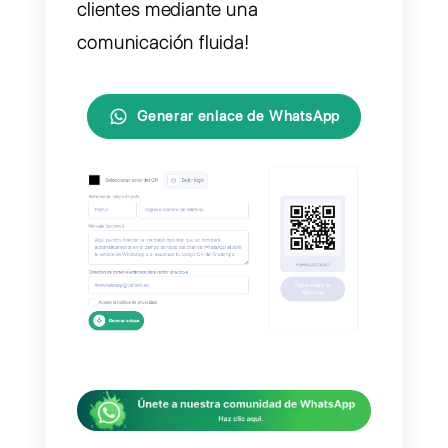
simplificar la comunicación con los
clientes. Al crear un enlace único d
WhatsApp, puedes compartirlo en
sitios web, redes sociales o correos
electrónicos, permitiendo a los
usuarios contactarte rápidamente
con un solo clic. ¡Comienza hoy
generando tu enlace de WhatsApp
personalizado a través de Callbell y
mejora tu compromiso con los
clientes mediante una