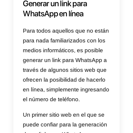
con el mensaje predeterminado
“Buenos días, ¿cómo puedo
crear una cuenta? Gracias”:
https://wa.me/390000000000?
text=Buenos %20
días,%20¿cómo
%20puedo%20crear%20una%2
cuenta?%20Gracias
Haciendo clic en el link, el usuari
podrá iniciar una conversación