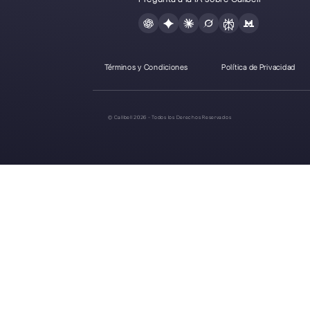
¿Cuáles
mej
plata
omnican
20