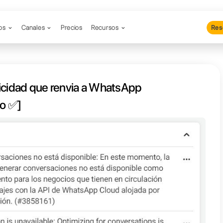
Productos
Canales
Precios
Re
ema con publicidad que renvia a 
API Cloud [Resuelto ✅]