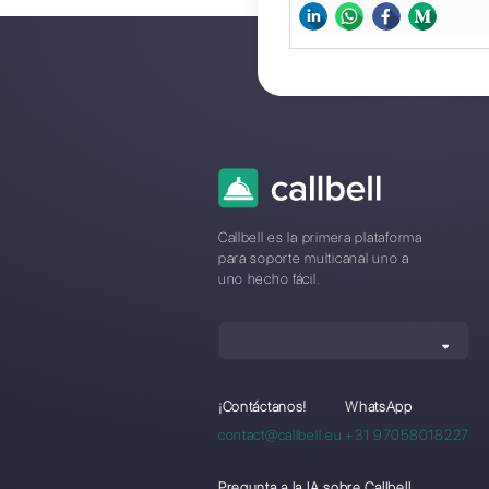
en el 
Cloud 
Al mig
anunci
ofreci
No dud
rápidam