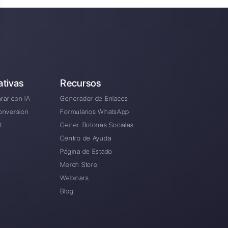
tegran WhatsApp Business
podrán seguir generando
har todas las ventajas
atsApp Business API.
cargaremos de atender
bell