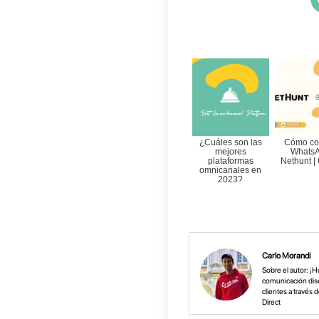
Como 
renv
Si est
rediri
conver
probl