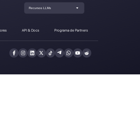
mo conectar
Cómo conectar
hatsApp a
WhatsApp a
idable Forms |
Forms.app |
Callbell
Callbell