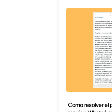
(#3858
Este e
que te
utiliz
Si has
gravem
Lament
contac
sido c