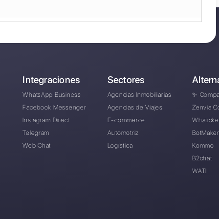
mercado no pueden ofrecer, ya que solo in
API.
rar su cuenta de WhatsApp API a
Callbell
, 
os de este tipo y, al mismo tiempo, aprovec
das por
soluciones oficiales
que integran Wh
en en contactarnos por WhatsApp y nos en
ente su solicitud.
Contacta el equipo de Call