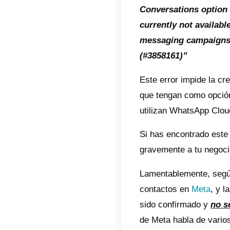
API pa
desde 
La opc
optimi
objeti
campañ
Elige 
Conver
curren
messag