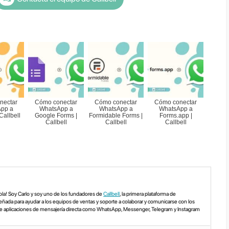
resolver el problema de Meta par
ia a WhatsApp
ás buscando una solución para seguir gesti
jan a WhatsApp API, utilizando un CRM para 
saciones, contáctanos,
tenemos una soluci
ema.
Una solución que la mayoría de los BS