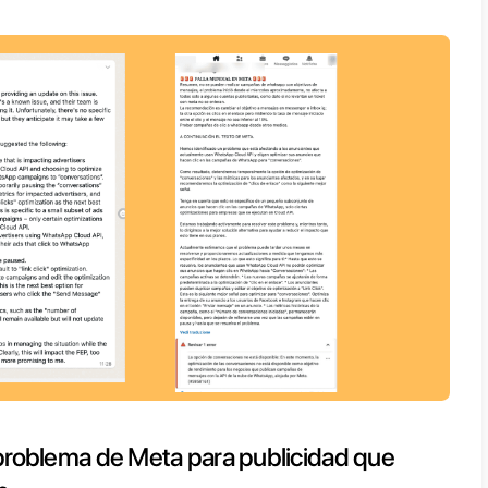
161)”
rror impide la creación de nuevos anuncios
ngan como opción CTA “WhatsApp”, para tod
an WhatsApp Cloud API.
 encontrado este artículo, es seguramente p
ente a tu negocio.
ablemente, según la información que hemos
tos en
Meta
, y las noticias que circulan en 
onfirmado y
no se resolverá en el corto pl