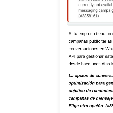
Si tu 
campañ
conver