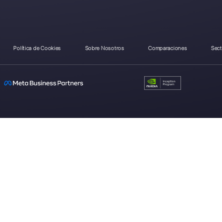
 son las
Cómo conectar
Cómo conectar
Có
ores
WhatsApp a
WhatsApp a
W
formas
Nethunt | Callbell
Google Forms |
Form
ales en
Callbell
23?
Carlo Morandi