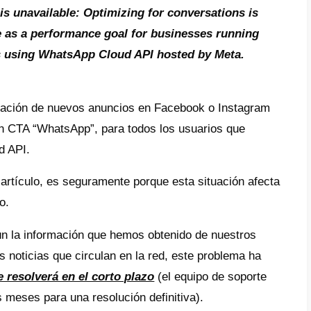
ra gestionar estas conversaciones, segura
hace unos días Meta está reportando el sigu
ión de conversaciones no está disponibl
zación para generar conversaciones no e
vo de rendimiento para los negocios que 
as de mensajes con la API de WhatsApp 
otra opción. (#3858161)
sations option is unavailable: Optimizin
tly not available as a performance goal 
ing campaigns using WhatsApp Cloud AP