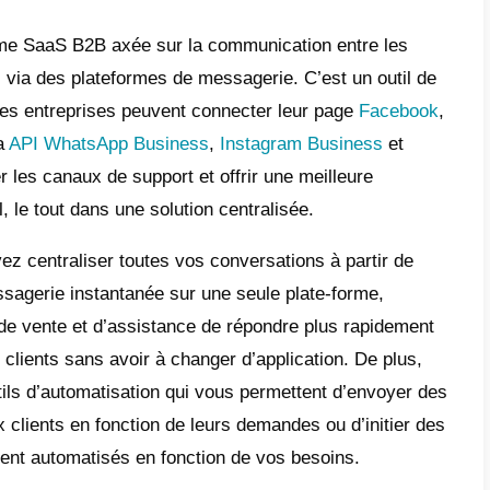
eb. Con Formsite, los usuarios pueden crear
s de alta calidad mediante la selección de p
ización del diseño y el contenido de los fo
e texto, selección múltiple, casillas de ve
ables, cargas de archivos, entre autres.
nées collectées par les formulaires peuvent
tées vers une variété de formats. De plus, c
ions avec d’autres applications et services 
d’automatisation du marketing.