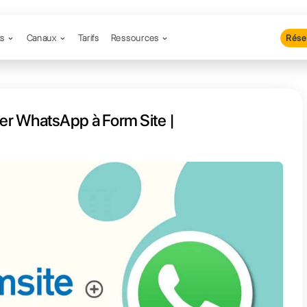
Produits
Canaux
Tarifs
Resso
nt connecter WhatsApp à Form S
ll