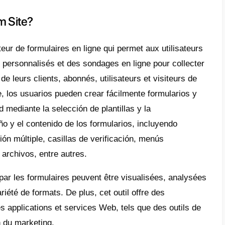
t article, nous analyserons comment votre 
ter
WhatsApp
pour former le site
, en utili
ntinuer, vous devez avoir un compte
Callbel