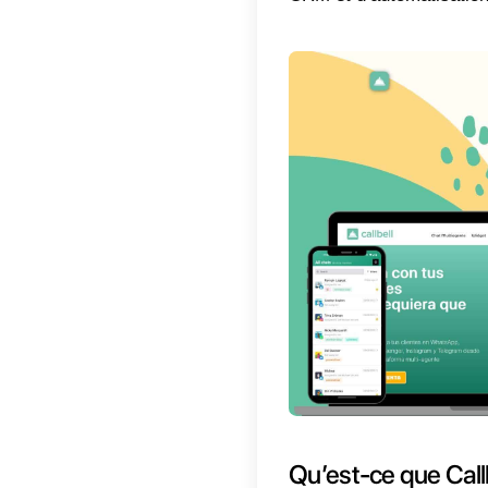
Qu’es
Form Si
de crée
des info