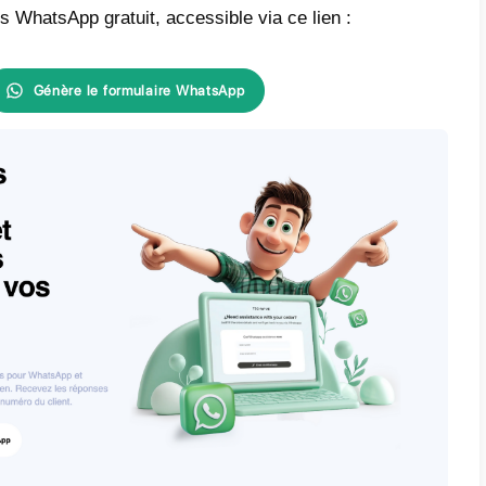
e
est-ce que Form Site?
est-ce que Callbell?
ment intégrer WhatsApp à
m Site – Méthode principale
ment intégrer WhatsApp à
m Site avec Zapier – Méthode
rnative
 cherchez un moyen de créer des formulair
 WhatsApp Business, nous vous recommando
ur de formulaires WhatsApp gratuit, accessi