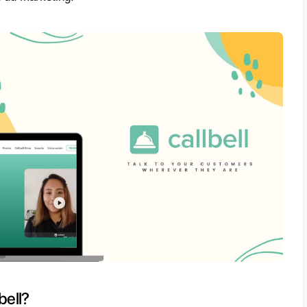
t-ce que Form Site?
te
est un générateur de formulaires en ligne
r des formulaires personnalisés et des sonda
rmations auprès de leurs clients, abonnés, ut