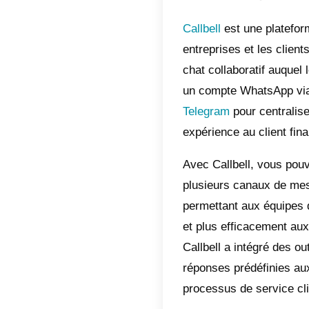
sites W
encuesta
personal
campos d
despleg
Les don
et expor
intégrat
CRM et 