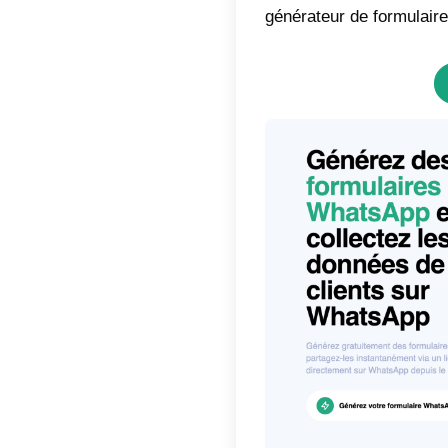
Indic
Qu’
Qu’
Com
For
Com
For
alte
Si vous
à votre
générate