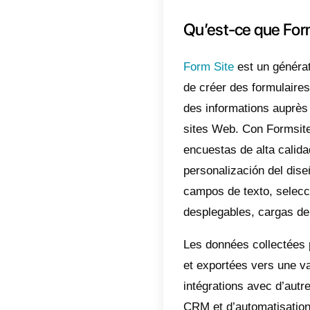
Dans ce
connec
Pour co