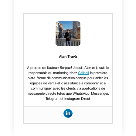
faire est:
1) Créez un compte sur
Callbell
e
intégrez
WhatsApp
.
2) Créez un compte
Zendesk
3)
Créez un compte
Zapier
Une fois que vous avez fait cela, i
vous suffit de relier
Callbell
et
Zendesk
avec
Zapier
et de
programmer les
zaps