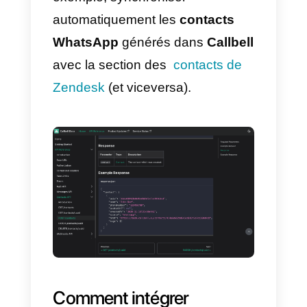
intégrer ces deux plates-formes
est de:
1)
Créez un compte sur
Callbell
e
intégrez
WhatsApp
2)
Créez un compte
Zendesk
.
Après avoir créé vos comptes,
vous pourrez utiliser la
documentation de l’API Callbell
pour lier votre
compte WhatsAp
Business à Zendesk
pour tout