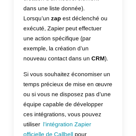
contacts.
C’est ainsi que vous pouvez, par
exemple, synchroniser
automatiquement les
contacts
WhatsApp
générés dans
Callbel
avec la section des
contacts de
Zendesk
(et viceversa).