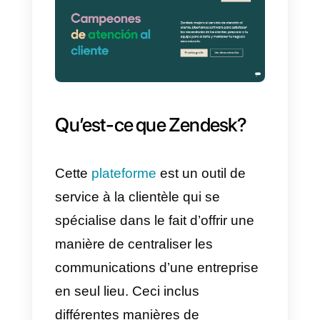
connecter
WhatsApp
à
Zendesk,
en utilisant
l’API
Callbell
.
Pour commencer, vous devez
d’abord avoir un compte
Callbell
et un compte
Zendesk
.