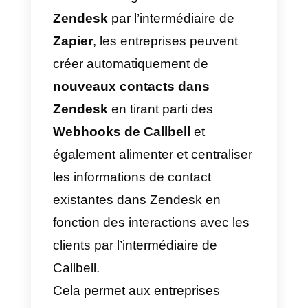
opérations entre des applications
et différentes plateformes web. L
système fonctionne en créant de
«
zaps
« , c’est-à-dire des
règles
d’automatisation
qui sont
déclenchées par certains
événements (par exemple, la
création d’un nouvel élément
dans une liste donnée).
Lorsqu’un
zap
est déclenché ou
exécuté, Zapier peut effectuer