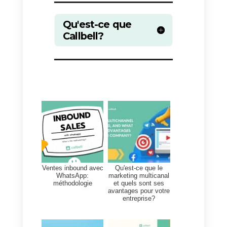
Grâce à l’intégration
Callbell –
Zendesk
par l’intermédiaire de
Zapier
, les entreprises peuvent
créer automatiquement de
nouveaux contacts dans
Zendesk
en tirant parti des
Webhooks de Callbell
et
également alimenter et centralise
les informations de contact
existantes dans Zendesk en