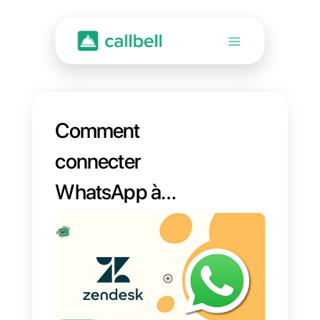
Comment
connecter
WhatsApp à
Zendesk | Callbell