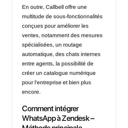
Qu’est-ce que Callbell?
Callbell
est une plateforme SaaS
axée sur la communication entre
entreprises et clients par le biais
d’applications de messagerie
.
Il s’agit d’un outil de chat
collaboratif auquel les entreprise
peuvent associer leur page
Facebook
, un
compte
WhatsApp
via
l’API WhatsApp