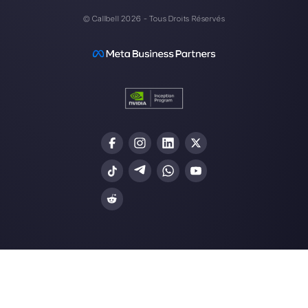
Créez un compte
Nos derniers articles:
Comment générer des leads avec
Facebook Messenger
Qu’est-ce que Chattigo? Avantages
désavantages