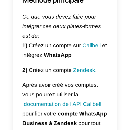
Business
,
Instagram business
et
Telegram
, afin de centraliser
les canaux de support et d’offrir
une meilleure expérience au
client final. Tout en une seule
solution centralisée.
En outre, Callbell offre une
multitude de sous-fonctionnalités
conçues pour améliorer les
ventes, notamment des mesures