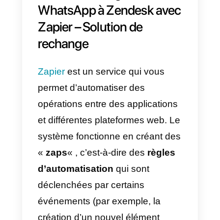
ce que vous voulez et selon vos
besoins.
Le cas le plus courant utilisé par
les entreprises de tous les
secteurs pour relier
WhatsApp
à
Zendesk
est la gestion et la
synchronisation des contacts.
Ceci est rendu possible par la
section de la
documentation de
l’API Callbell consacrée aux