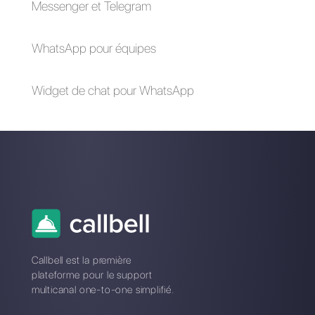
Comment augmenter
4+ outils SaaS
la productivité de
idéaux pour la
l'équipe des
croissance des
opérations de 25 %
entreprises
avec Callbell