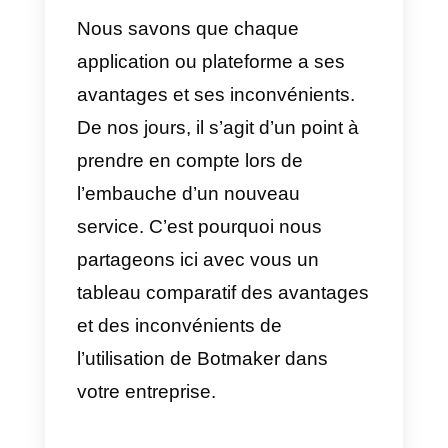
notamment
Facebook
Messenger, Telegram
,
Slack
,
etc.
4)
Automatisation des tâches
répétitives
Cet outil permet aux utilisateurs
d’automatiser les tâches
répétitives, ce qui permet de
gagner du temps et d’améliorer
l’efficacité globale.