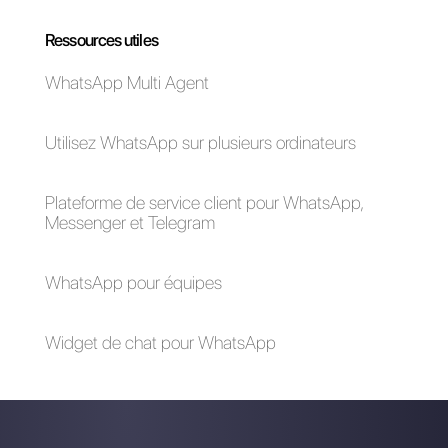
Pourquoi le
Callbell peut-il
être considéré
comme une
alternative au
Botmaker?