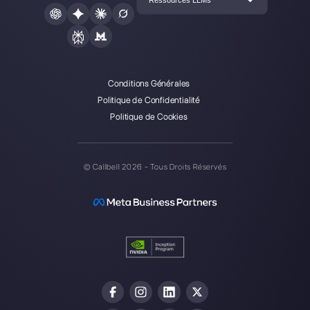
Alan Trovò
A propos de l’auteur: Bonjour! Je suis Alan et je suis le
responsable du marketing chez
Callbell
, la première
plate-forme de communication conçue pour aider les
équipes de vente et d’assistance à collaborer et à
communiquer avec les clients via applications de
messagerie directe telles que WhatsApp, Messenger,
Telegram et Instagram Direct