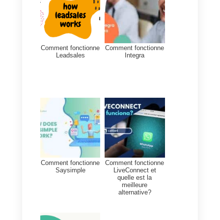
des apps populaires comme
WhatsApp, Telegram, Instagram
ou Facebook Messenger, des
analyses et des statistiques
avancées, ainsi que
l’automatisation des tâches
répétitives grâce à son routage
automatique.
Toutefois, Callbell propose
également un catalogue virtuel,
des options de
CRM
et des