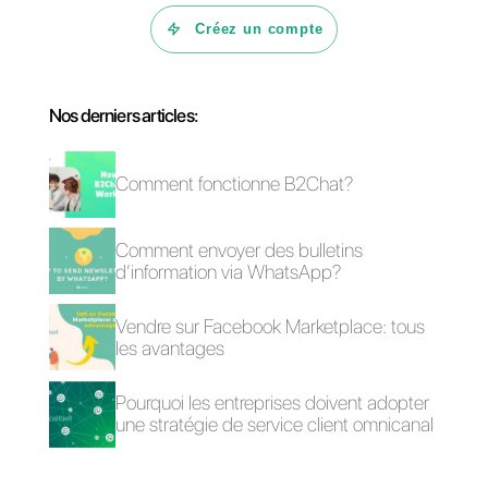
mais
Callbell est une alternativ
intéressante à Botmaker
qui
vaut vraiment la peine d’être
considérée.
Questions Fréquentes
Quelles sont les
caractéristiques
de Botmaker?