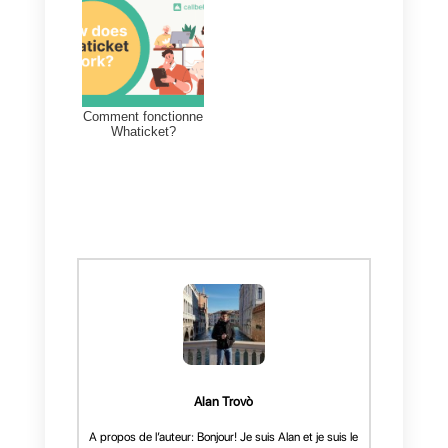
intégrations avec plus de 5000
applications via Zapier. Cela en
fait une alternative intéressante
pour ceux qui recherchent une
solution de service à la clientèle
incluant des fonctions de
E-
commerce
et de boutique en
ligne.
En outre, l’interface est très facile
à utiliser et constitue un bon choi