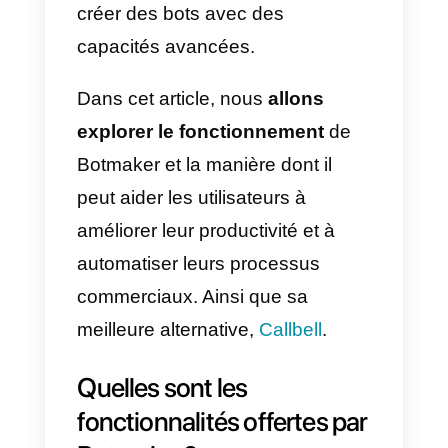
Telegram
,
Slack
, etc.
Grâce à une interface intuitive de
type »
drag-and-drop
« ,
Botmaker permet aux utilisateurs
de créer facilement des
conversations personnalisées et
d’automatiser des tâches
répétitives. En outre, la plateform
dispose d’une grande variété
d’intégrations avec des
applications populaires,