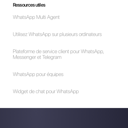
Qu'est-ce que
l'omnicanal?
En quoi le
centre de
services
omnicanal
diffère-t-il du
centre
multicanal?