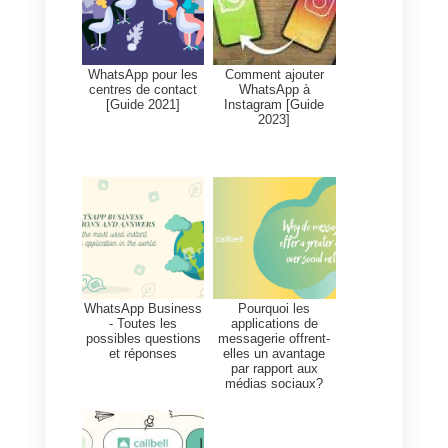
historique des demandes
antérieures faites par ce client.
Cela
réduira le stress des
agents
et leur permettra d’offrir u
meilleur service à la clientèle.
5) Données consolidées pour
un meilleur reporting
Le logiciel de contact omni-canal
fournit des données complètes
pour analyser les performances