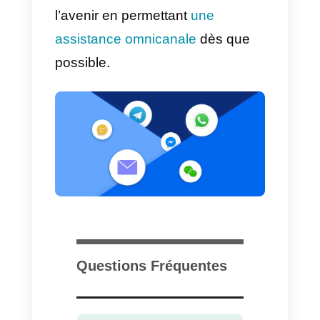
maintenance de différents
logiciels et de sociétés tierces.
4) Améliorer la productivité de
vos agents
Les clients sont déjà frustrés
lorsqu’ils s’adressent à un agent
d’assistance. Malheureusement,
les agents qui doivent gérer les
problèmes des clients sur
plusieurs canaux sont souvent