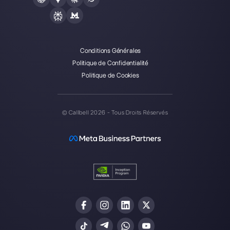
Alan Trovò
A propos de l’auteur: Bonjour! Je suis Alan et je suis le
responsable du marketing chez
Callbell
, la première
plate-forme de communication conçue pour aider les
équipes de vente et d’assistance à collaborer et à
communiquer avec les clients via applications de
messagerie directe telles que WhatsApp, Messenger,
Telegram et Instagram Direct