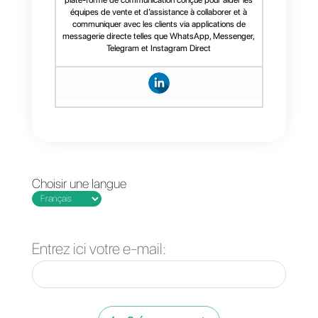
Le service à la clientèle est
désormais une
priorité absolue
et les canaux évoluent
constamment pour répondre aux
attentes des clients. C’est pour
cette raison qu’il est crucial que
les entreprises préparent leur
stratégie d’assistance
pour
l’avenir en permettant
une
assistance omnicanale
dès que