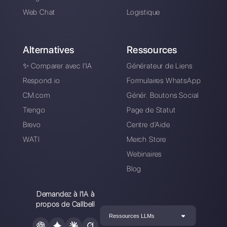
WhatsApp Business
Pourquoi les
- Toutes les
applications de
possibles questions
messagerie offrent-
et réponses
elles un avantage
par rapport aux
médias sociaux?
Comment utiliser
plusieurs comptes
WhatsApp sur un
seul appareil