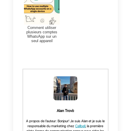
de l’équipe, de sorte que vous
n’avez plus besoin d’analyser
chaque canal séparément. Vous
pourrez également utiliser vos
données clients, offrir des
moments d’émerveillement à vos
clients et même
recevoir des
rapports réguliers
directement
dans votre boîte de réception.
Conclusions