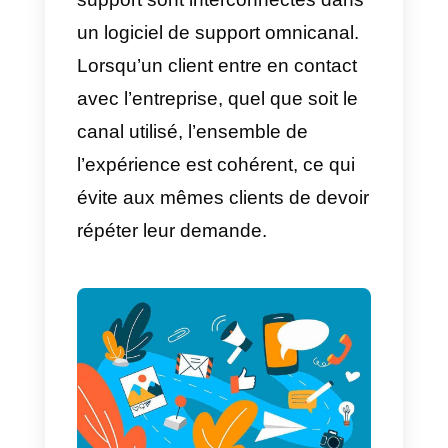
C’est quoi l’omnicanal?
Omnicanal est une
approche
multicanal
qui rassemble les
données collectées à partir de
plusieurs sources afin de fournir
un aperçu unique pour chaque
client. Les agents peuvent ainsi
offrir une expérience utilisateur
efficace et établir de
meilleures