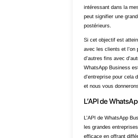
Indic
L’A
Mie
Wha
7 c
de 
Con
La réd
intéres
peut si