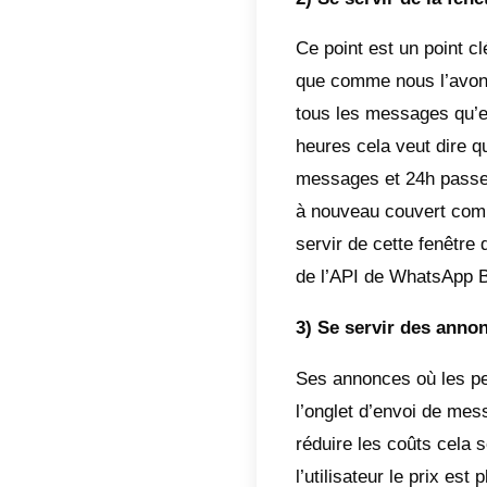
Additio
commen
entrep
straté
Prix pa
En plu
il faut
idéale
pourre