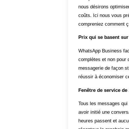
les gra
efficac
n’offre
Entre 
1 ) Li
2 ) Di
3 ) Ce
4 ) Cr