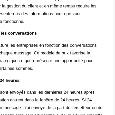
ndes entreprises avec leurs clients de façon 
e en offrant différents types de bénéfices 
 pas.
ses bénéfices nous pouvons citer :
er un compte WhatsApp à une plateforme mul
ffuser des contenus rapidement
ntraliser les communications avec les clien
éer des
chatbots