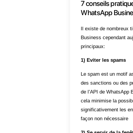
WhatsA
complè
messag
réussi
Fenêtr
Tous l
avoir i
heures
récept
conver