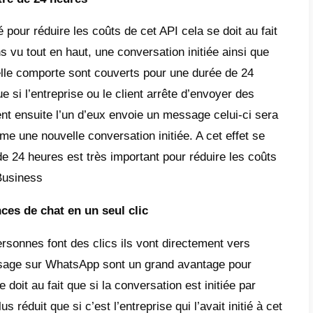
nnellement il est important de mentionner q
ce le chat peut affecter votre facture. Le
rises sont généralement plus chers. ainsi 
gies pour que vos clients commencent les c
r utilisation de la boîte de réception
s des couts de conversation pour utiliser l
 une plateforme de messagerie. Dans ce cas 
 comme boîte de réception unifiée. Avec el
z utiliser de plusieurs comptes WhatsApp m