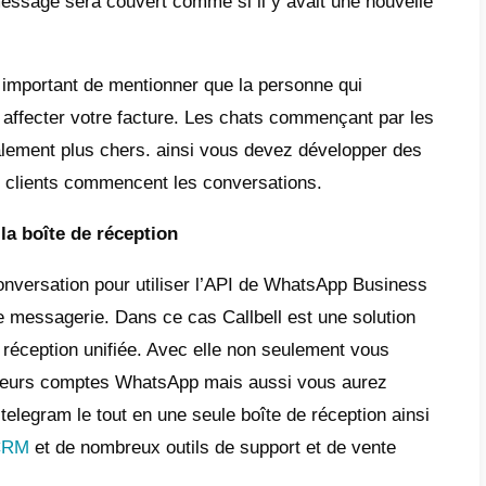
ir le check vert des entreprises vérifiée s
 comprendre les coûts de l’API 
ness
endre le
modèle de prix de l’API de Wha
sirons optimiser la gestion du client et en
 Ici nous vous présenterons des information
niez comment ça fonctionne.
ui se basent sur les conversations