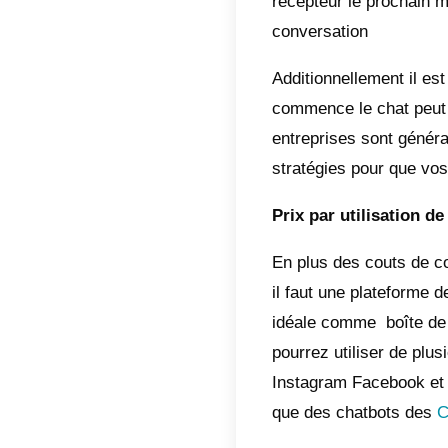
5 ) Avo
Mieux
Busi
Compr
nous dé
coûts.
compre
Prix q