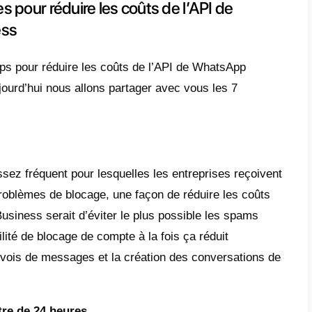
pp Business facture les entreprises en fon
tes et non pour chaque message. Ce modèle 
erie de façon stratégique ce qui représente
r à économiser certaines sommes.
e de service de 24 heures
es messages qui sont envoyés dans les der
nitié une conversation entrent dans la fenêt
 passent et aucun message n’ai envoyé de l
eur le prochain message sera couvert comme 
sation