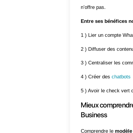
postéri
Si cet 
avec le
d’autre
WhatsA
d’entre
et nou
L’API
L’API 