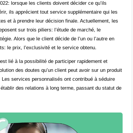
vez toujours considérer qu’investir dans u
App
n’est pas gratuit. En effet, ce service 
necter plusieurs agents et pour utiliser en
s. L’un des services les plus recommandés
 son service de chat multi-agents qui vous 
s canaux de communication, tout en ayant la
s sur votre activité et des outils de support
entaires sans fin.
t article, nous allons vous montrer ce qu’es
atsApp
, comment l’obtenir, et quelle est l