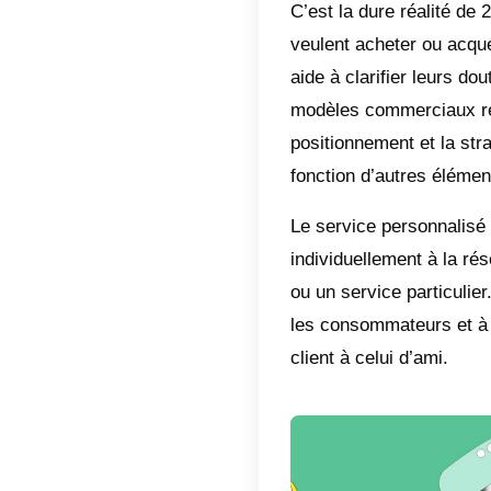
Vous de
Whats
pour con
Busines
grâce à
plusieur
métrique
supplém
Dans ce
avec
Wh