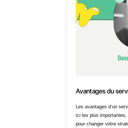
fournir
Qu’est
Les entr
environ
C’est la
veulent 
aide à c
modèles
position
fonction