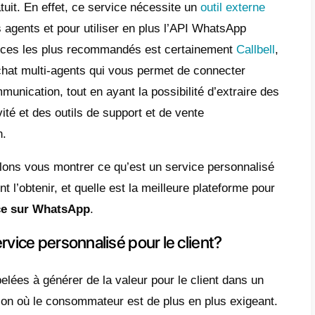
plus complexes. En outre,
WhatsApp
est l’ap
née la plus populaire au monde. Chaque util
te cette plateforme, ce qui est phénoménal 
nt accessible de partout.
ntages de fournir un service personnalisé av
. Il s’agit notamment de la possibilité d’ê
se très courts, d’envoyer et de recevoir de
caux ou des informations sur la localisation
treprise avec WhatsApp, d’envoyer des cat
.