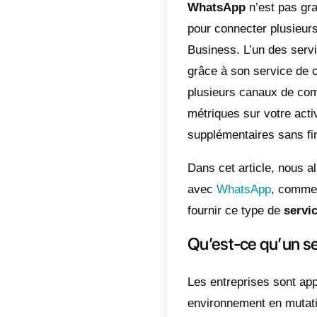
et les 
instanta
sans dou
facileme
Les ava
nombreux
de répon
mémos vo
de l’en
en ligne