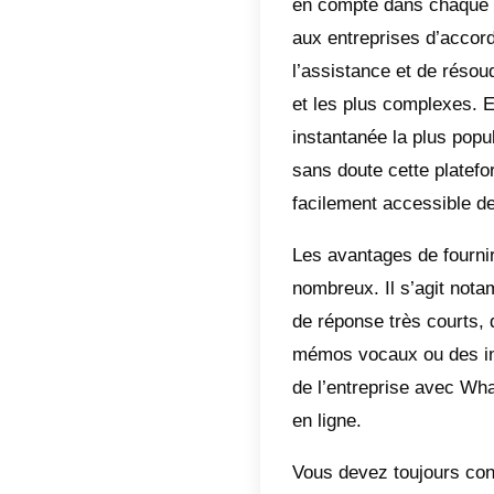
Indic
Qu’
Ava
Idé
Que
per
Le serv
années. 
s’agit s
en comp
aux entr
l’assist