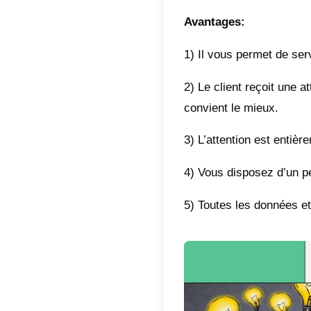
Le servi
individu
ou un se
les cons
client à