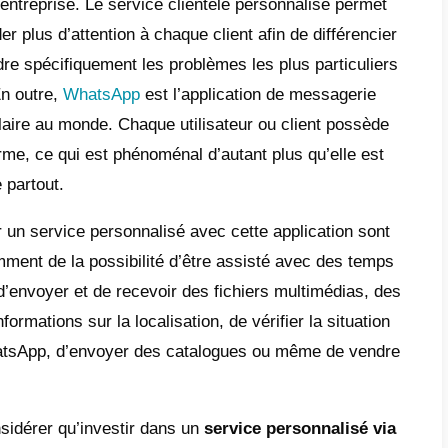
e
est-ce qu’un service personnalisé pour le cl
ntages du service personnalisé de WhatsA
es pour offrir un service personnalisé
lle est la meilleure plateforme pour offrir u
sonnalisé aux clients sur WhatsApp?
ice personnalisé est une stratégie perfecti
La satisfaction et la fidélité des clients dép
ans aucun doute d’un facteur extrêmement im
te dans chaque entreprise. Le service clien
eprises d’accorder plus d’attention à chaque 
ance et de résoudre spécifiquement les prob