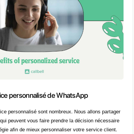
 ce type de
service sur WhatsApp
.
-ce qu’un service personnalisé pou
eprises sont appelées à générer de la valeu
nement en mutation où le consommateur est 
 dure réalité de 2022: lorsque les clients doi
acheter ou acquérir, ils apprécient tout ser
larifier leurs doutes et à prendre leur décisi
 commerciaux reposent sur trois piliers: l’
nement et la stratégie. Alors que le client dé
 d’autres éléments: le prix, l’exclusivité et 