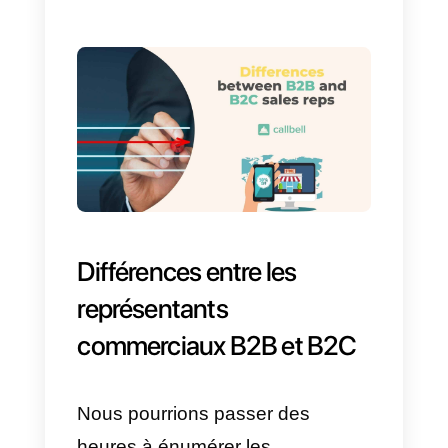
boutiques en ligne:
les
entreprises ou les entrepreneurs
qui souhaitent créer leurs
boutiques en ligne par le biais de
ces systèmes de gestion de
contenu tels que
Shopify
.
Modèle commercial B2C:
Exemples
D’autre part, le modèle
commercial B2C s’adresse aux