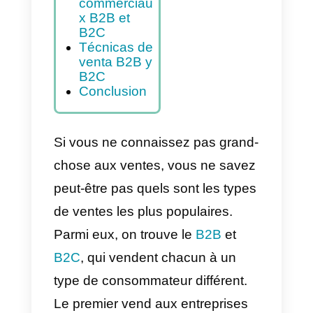
Modèle
commercial
B2C:
Exemples
Différences
entre les
représentant
s
commerciau
x B2B et
B2C
Técnicas de
venta B2B y
B2C
Conclusion