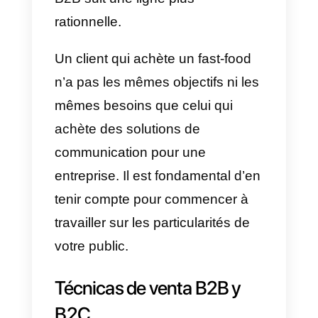
c) Chaînes de produits divers:
telles que Walmart, Target, Kroge
ou Costco.
d) Services téléphoniques:
tels
que Vodafone, T-Mobile, Verizon
Wireless, AT&T.
e) Services éducatifs:
tels que
Platzi.
f) Applications de taxi ou de
livraison:
telles que Uber, Rappi,