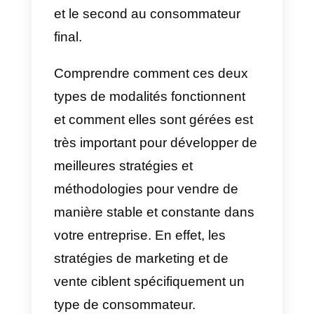
Si vous ne connaissez pas grand
chose aux ventes, vous ne save
peut-être pas quels sont les type
de ventes les plus populaires.
Parmi eux, on trouve le
B2B
et
B2C
, qui vendent chacun à un
type de consommateur différent.
Le premier vend aux entreprises
et le second au consommateur
final.
Comprendre comment ces deux