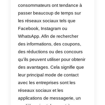
Il existe aujourd’hui de
nombreuses techniques de vent
sur le marché. Cependant, les
ventes
B2B
et
B2C
en général
peuvent utiliser 2 types:
Vente sortante:
Lorsque nous
parlons de vente sortante, nous
voulons dire que vous essayez
de vendre à des personnes ou à