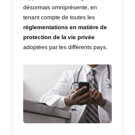
éventuelles à vos patients par
message sans qu’ils aient à
quitter la maison, ce qui limite les
déplacements ;
3) Envoyer de prescriptions
médicales
: la possibilité
d’envoyer et de recevoir des
documents, des images ou des
vidéos peut faciliter l’envoi de
prescriptions médicales
directement sur votre smartphon