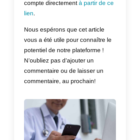
Cela peut constituer un problème
en croissance, en particulier
dan
les cliniques où les soignants
sont multiples
, ce qui peut être
source de confusion pour les
utilisateurs qui veulent
simplement interagir avec les
professionnels de la santé
rapidement et efficacement.
À cet égard,
Callbell offre la
possibilité d’intégrer WhatsAp