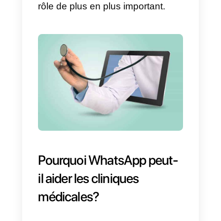
plus souvent éviter les contacts
avec les clients en présence (où
le risque de transmission
potentielle est plus élevé), par
exemple, on peut citer les
cliniques médicales
, où les
médecins visitent et traitent leurs
patients tous les jours. C’est
précisément dans ce domaine
que les méthodes alternatives de
communication avec les patients,