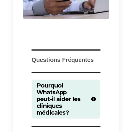
dans sa plate-forme, ce qui vous
permet de gérer le même compte
à travers plusieurs agents, de
manière structurée et organisée
et avec une gamme de
fonctionnalités qui vous aident à
gérer une ligne WhatsApp multi-
agent.
Grâce à la plateforme, vous
pouvez structurer votre groupe d