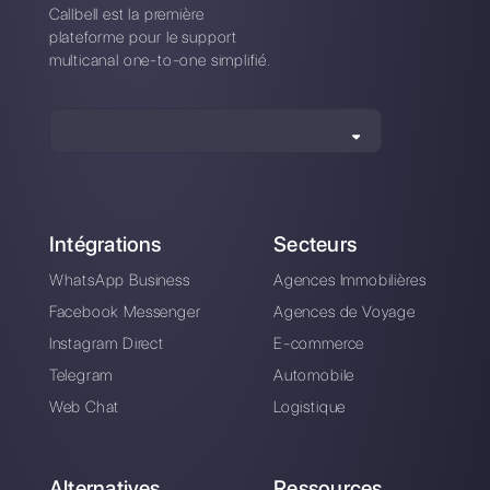
WhatsApp pour les
chaînes de
magasins
API WhatsApp
Comment générer et
Business:
qualifier des
Principales
prospects sur
fonctionnalités
WhatsApp
automatiquement