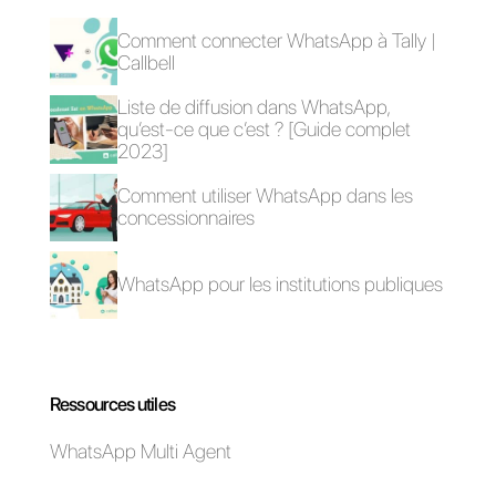
Questions Fréquentes
Pourquoi
WhatsApp
peut-il aider les
cliniques
médicales?
Comment
utiliser
WhatsApp sur