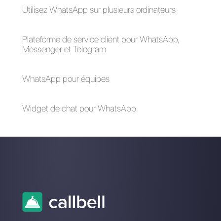
plusieurs
appareils au
sein des
cliniques?
Gérer les leads de
Comment utiliser le
WhatsApp
même numéro