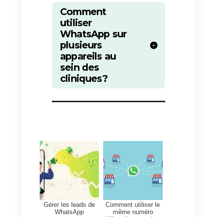
prestataires de services de
manière organisée, en
distribuant les conversations
au sein de votre équipe de
manière automatique ou semi-
automatique.
En outre, vous
pouvez mettre en place
des
réponses rapides
s’il y a des
questions fréquemment posées,
ou
créer des balises
pour
classer les différents patients qui