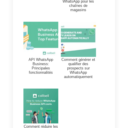
interagissent avec la clinique afin
de les identifier plus facilement.
En outre,
Callbell
vous permet
d’intégrer les applications de
messagerie les plus utilisées
,
telles que Facebook Messenger
et Telegram, et de rester en
contact avec votre public sur tou
les canaux où il est présent.
Toutes ces fonctionnalités et bien
d’autres sont présentes dans la