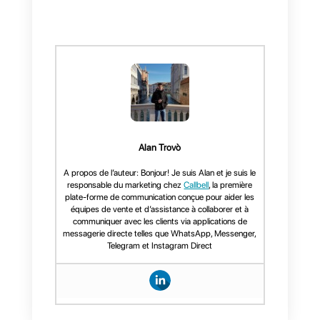
sociaux et de toucher le public le
plus large possible. C’est
pourquoi nous accorderons une
mention spéciale à
Callbell
, qui,
de par ses caractéristiques, peut
être adapté aux petites,
moyennes et grandes
entreprises.
Avec
Callbell
les entreprises ont
un avantage supplémentaire, car
le soutien qu’elles offrent est