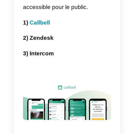
à construire une bonne image de
marque. Cependant, nous allons
aborder ci-dessous
les 3
meilleures applications pour le
service client sur les réseaux
sociaux
qui vous permettront de
maintenir un canal de
communication direct et
accessible pour le public.
1)
Callbell