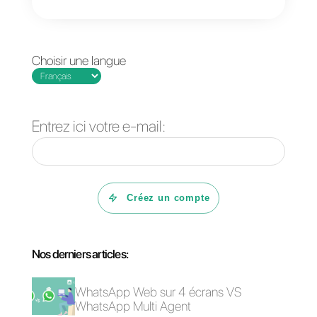
exceptionnel, leurs agents étant
toujours prêts à aider à tout
moment.
Questions Fréquentes
Qu'est-ce que
Zendesk?