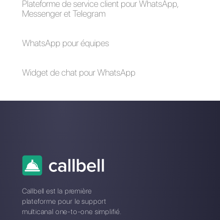
Pourquoi les
Comment utiliser
applications de
Facebook
messagerie sont le
Messenger pour le
nouveau paradigme
service client
du service client
Comment utiliser
Comment gérer les
Telegram pour offrir
messages d'une
un support client
page Facebook