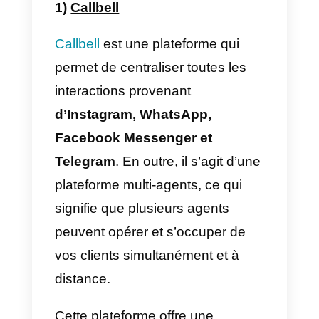
2) Zendesk
3) Intercom
1)
Callbell