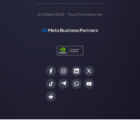
Choisir une langue
Entrez ici votre e-mail:
Créez un compte
Nos derniers articles:
WhatsApp Web sur 4 écrans VS
WhatsApp Multi Agent