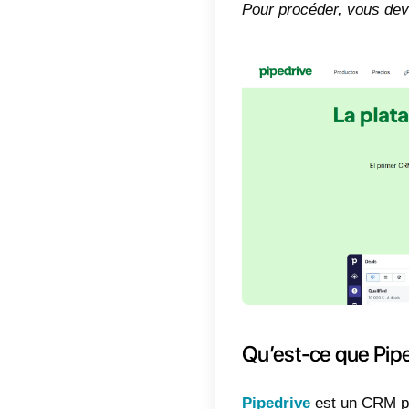
Índic
Qu’
Qu’
Com
Pip
Com
Pip
alte
Dans ce
Whats
Pour pr