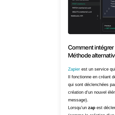
Comme
princi
Si vous 
1)
Crée
2)
Créez
Une foi
de Callb
vos bes