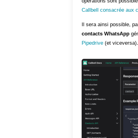
Qu’est
Callbell
entrepri
outil de
Facebo
Instag
offrir u
centrali