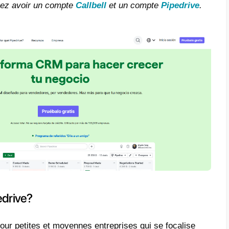
e
est-ce que Pipedrive?
est-ce que Callbell?
ment intégrer WhatsApp à
edrive – Méthode principale
ment intégrer WhatsApp à
edrive avec Zapier – Méthode
rnative
t article, nous allons expliquer comment vo
App
à Pipedrive,
en utilisant
l’API Callbell
.
océder, vous devez avoir un compte
Callbel