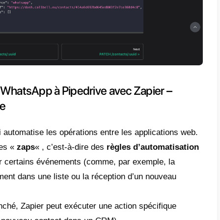
nt intégrer WhatsApp à Pipedri
pale
ne l’avez pas encore fait, vous devez tout 
z un compte
Callbell
et intégrez
WhatsApp
 un compte sur
Pipedrive
.
s que c’est fait, vous pouvez commencer à ut
ell
pour relier votre
compte WhatsApp Busi
oins.