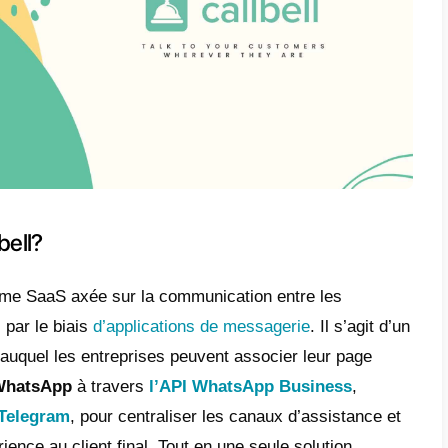
ve
est un CRM pour petites et moyennes ent
lement à améliorer les ventes. Cet outil est 
 n’importe quel type d’entreprise pourrait l
gurer le flux de ventes.
lus grands avantages de cet outil est le fait 
les actions de ventes. De cette façon la pla
tions emails et les rappels pour cela ne pas
galement de cette façon de gérer en seul lie
ls et les messages des clients d’une entrep