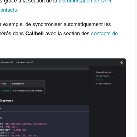
-ce que Callbell?
est une plateforme SaaS axée sur la commu
ses et les clients par le biais
d’applications
 chat collaboratif auquel les entreprises pe
ok
, un
compte WhatsApp
à travers
l’API 
ram business
et
Telegram
, pour centraliser
ne meilleure expérience au client final. Tout 
sée.