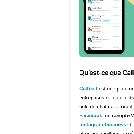
Pipedri
principa
fait que
et confi
Un des p
toutes 
notifica
permet é
les appe