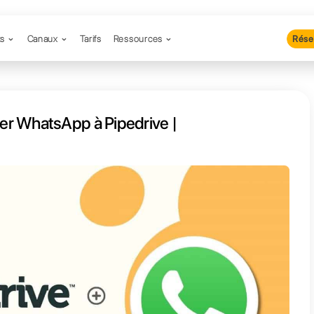
Produits
Canaux
Tarifs
Resso
nt connecter WhatsApp à Pipedr
ll