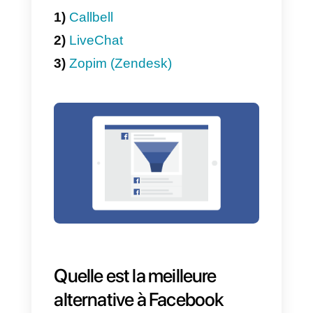
4)
Étiquettes
5)
Notes
6)
Gestion des données de
contact
L’intégration d’une ou plusieurs
de ces fonctionnalités au sein
d’une plate-forme de service
client permet à une entreprise de
gérer la messagerie via
Facebook
de manière évolutive.