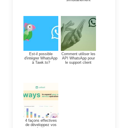
de 3 minutes et vous permet de
commencer à
gérer les
conversations
avec vos
clients.
Si vous ne l’avez pas déj
fait, vous pouvez
créer un compt
gratuit
sur Callbell à partir d’ici.
Nous sommes impatients de
savoir ce que vous en pensez !
En attendant, merci de votre
lecture et à la prochaine !