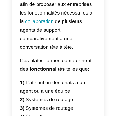
l’utilisation de ces canaux
présente plusieurs avantages
parmi lesquels :
1)
Établir une relation personnell
avec le cliente
2)
F
ournir un support client sur
une application installée
3)
Recueillir des données sur vos
clients telles que leur numéro de
téléphone ou leur profil Faceboo