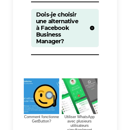
2)
Connecter et autoriser
l’application à gérer votre page
Facebook
3)
Ajouter vos collaborateurs à
votre compte
4)
Installer le widget de chat
Messenger si vous souhaitez
également recevoir des chats de
la part des visiteurs du site.
Ce processus ne prend pas plus