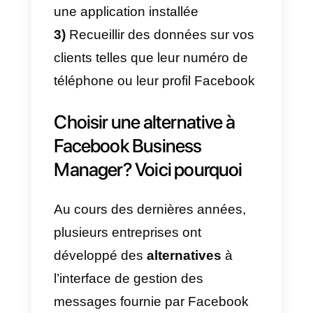
Parallèlement, le nombre
d’entreprises souhaitant offrir une
assistance par le biais
d’
applications de
messagerie
directe
comme Messenger
augmente de jour en jour.
Contrairement aux systèmes
traditionnels de messagerie
électronique et de
ticketing
ou
aux services de chat en direct,