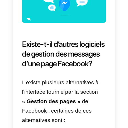
la
collaboration
de plusieurs
agents de support,
comparativement à une
conversation tête à tête.
Ces plates-formes comprennent
des
fonctionnalités
telles que:
1)
L’attribution des chats à un
agent ou à une équipe
2)
Systèmes de routage
3)
Systèmes de routage