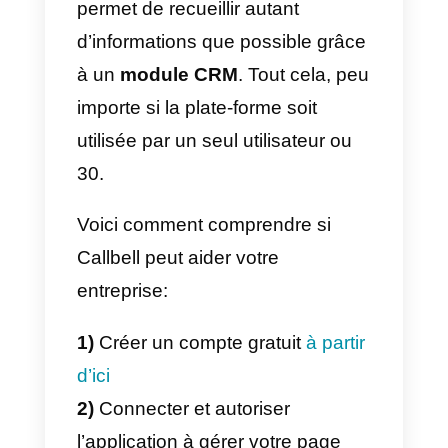
Il existe plusieurs alternatives à
l’interface fournie par la section
« Gestion des pages »
de
Facebook ; certaines de ces
alternatives sont :
1)
Callbell
2)
LiveChat
3)
Zopim (Zendesk)