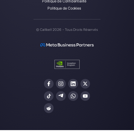
Entrez ici votre e-mail:
Créez un compte
Nos derniers articles:
Prenez un coup contre. Callbell :
Comparaison des prix