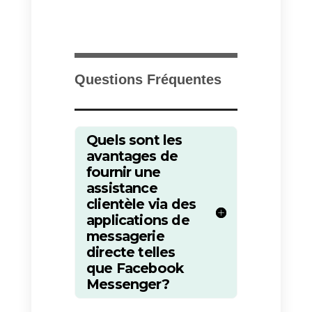
d’informations que possible grâc
à un
module CRM
. Tout cela, pe
importe si la plate-forme soit
utilisée par un seul utilisateur ou
30.
Voici comment comprendre si
Callbell peut aider votre
entreprise:
1)
Créer un compte gratuit
à parti
d’ici