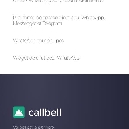
GetButton?
avec plusieurs
utilisateurs
simultanément
Est-il possible
Comment utiliser les
d'intégrer WhatsApp
API WhatsApp pour
à Tawk.to?
le support client