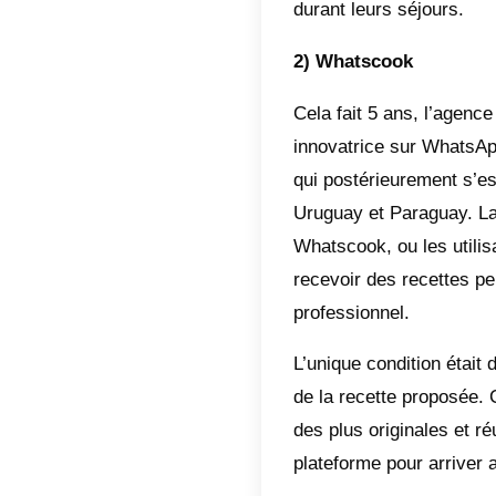
et aucun
coûteux
Pour to
un grand
vous con
et leur 
client.
De plus
améliore
en quelq