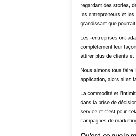
Qu’
Ava
9 e
Wha
Amé
Wha
Le
What
entrepr
utilisat
regarda
les entr
grandis