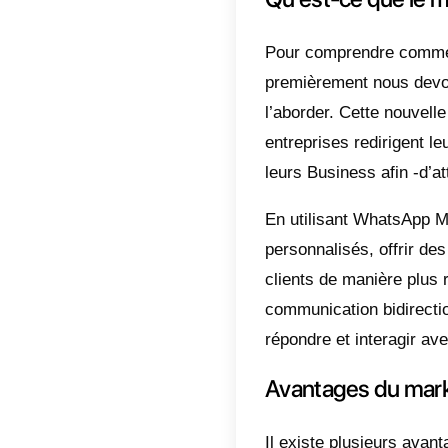
Les -ent
complèt
attirer 
Nous aim
applicat
La comm
dans la
service
campagn