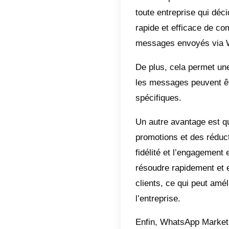
Qu’es
Pour co
premièr
l’aborde
entrepri
leurs Bu
En util
personn
clients 