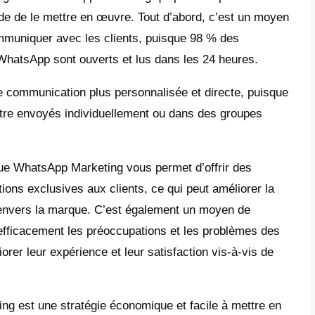
t-ce que le marketing WhatsApp
mprendre comment- fonctionnent le
WhatsA
ement nous devons connaitre notre public c
r. Cette nouvelle forme de marketing constit
ses redirigent leur trafic WhatsApp et utilis
siness afin -d’atteindre une meilleure audie
isant WhatsApp Marketing vous pouvez env
alisés, offrir des promotions exclusives et
de manière plus rapide et efficiente. En plus