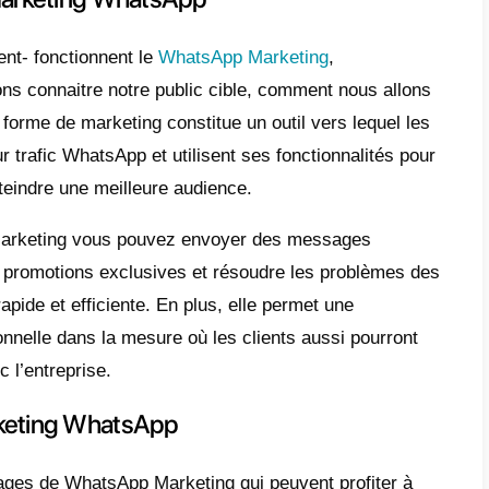
reprises ont adapté de nouvelles façons de 
ement leur façon de faire des- pub par les 
plus de clients et par ricochet réaliser plus 
ons tous faire les emplettes et si c’est par 
ion, alors allez faire du shopping !
odité et l’intimité que nous apporte WhatsA
 prise de décision de personnes au moment d
 et c’est pour cela que dans cet article nou
es de marketing WhatsApp.