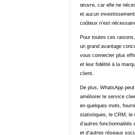
communi
répondre
Avant
Il exis
toute en
rapide 
message
De plus