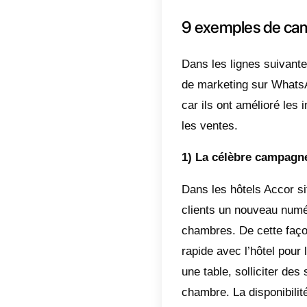
les mes
spécifiq
Un autr
promotio
fidélit
résoudr
clients,
l’entrep
Enfin, 
œuvre, 