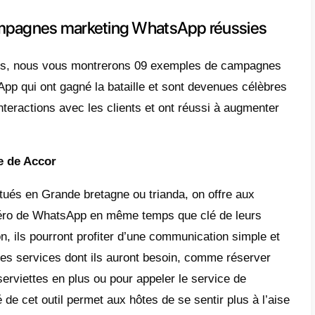
sages peuvent être envoyés individuelleme
ues.
e avantage est que WhatsApp Marketing vous
ns et des réductions exclusives aux clients
é et l’engagement envers la marque. C’est é
e rapidement et efficacement les préoccupa
 ce qui peut améliorer leur expérience et leu
rise.
WhatsApp Marketing est une stratégie économ
car elle ne nécessite qu’un appareil mobile