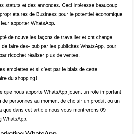
est-ce que le marketing WhatsApp
ntages du marketing WhatsApp
xemples de campagnes marketing
tsApp réussies
liorez vos campagnes marketing sur
tsApp avec Callbell
sApp Marketing
est -une pratique que nous 
eneur aux plus grandes entreprises, nous s
eurs (nous inclus), vont sur les réseaux so
nt des stories, des statuts et des annonces
epreneurs et les propriétaires de Business 
sant que pourrait leur apporter WhatsApp.