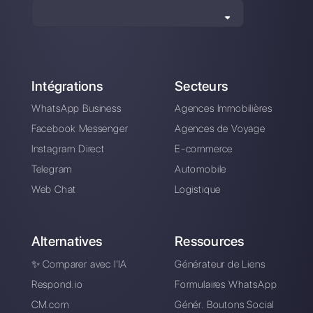
WhatsApp pour les
Comment créer une
agences
marque qui vend
immobilières: voici
plus avec WhatsApp
comment l'utiliser
Business
Comment exporter
API WhatsApp
des contacts
Business:
WhatsApp
Principales
fonctionnalités