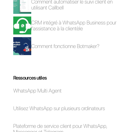
et à encourager l’utilisateur à
acheter les produits proposés pa
les marques de manière
immédiate.
Enfin, les utilisateurs non
professionnels pourront bénéficie
d’autres nouvelles fonctionnalités
en particulier: les appels vidéo
depuis WhatsApp Web, et le
mode « vacances », qui permet
de déplacer les conversations