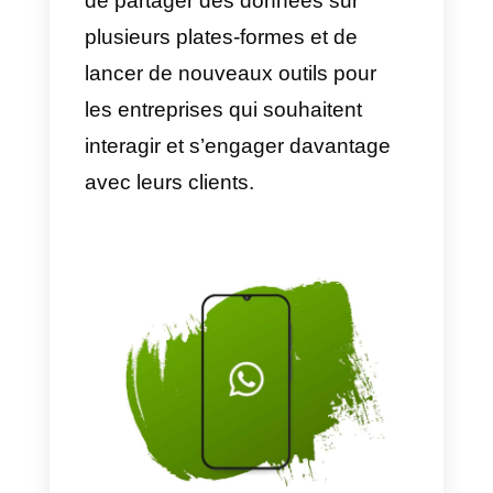
Facebook, qui aura ensuite accè
aux données stockées par
WhatsApp, y compris les
numéros de téléphone, pour un
profilage plus détaillé des
utilisateurs.
Toutefois, la mise à jour
n’affectera pas les pays de
l’Union européenne, où des
règles très différentes et souvent