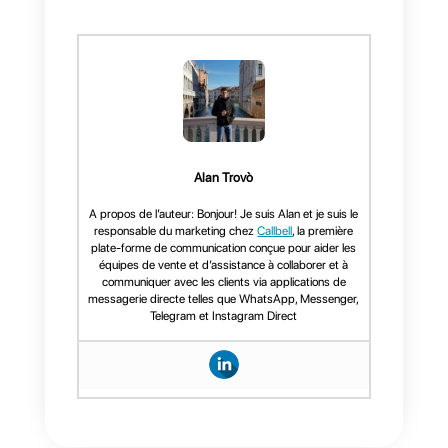
pour 2021
ne s’arrête pas là: le
géant de la messagerie lance en
effet de
nouveaux outils
très
intéressants pour les entreprises
et pour les utilisateurs qui
souhaitent communiquer avec
elles.
L’une des principales nouveauté
consistera en l’introduction du
bouton d’achat
, qui permettra
aux utilisateurs d’acheter des