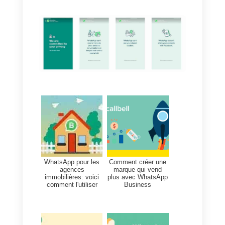
Les autorités indiennes
ont
également demandé de retarder
l’obligation d’accepter les termes,
afin de donner aux citoyens et
aux organismes publics eux-
mêmes une chance de
comprendre les implications des
nouvelles règles de WhatsApp.
Ces pressions politiques ont
conduit le groupe Facebook à