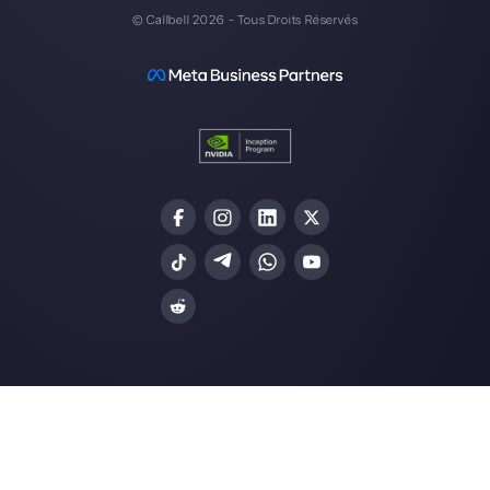
Alan Trovò
A propos de l’auteur: Bonjour! Je suis Alan et je suis le
responsable du marketing chez
Callbell
, la première
plate-forme de communication conçue pour aider les
équipes de vente et d’assistance à collaborer et à
communiquer avec les clients via applications de
messagerie directe telles que WhatsApp, Messenger,
Telegram et Instagram Direct