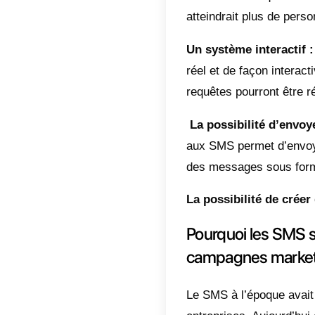
preuves
que les
peuvent
ce que 
beaucou
Qu’es
C’est le
Par cett
platefo