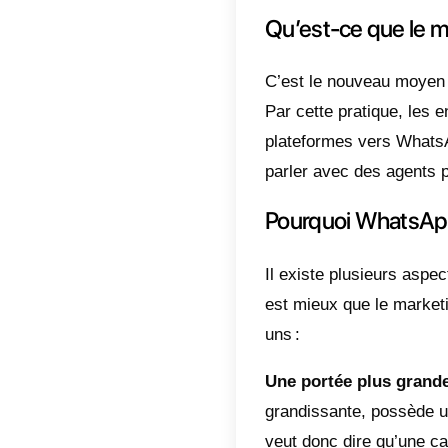
Dans cet
qui exi
pouvez e
Qu’es
Ne vous
d’entrep
Une com
ou même
manière 