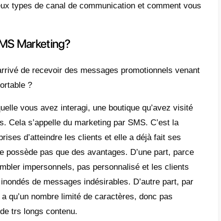
cation client, parmi lesquels le marketing 
alisé à travers l’envoi des SMS.
t rentrer en arrière dans l’histoire, nous diro
risation des téléphones, le marketing par SMS
ent d’entreprises mais avec l’évolution d
d déjà à s’éteindre pour laisser la place à 
uels. C’est la raison pour laquelle beaucou
 tournés vers WhatsApp car faisant partie 
cation les plus populaires du moment. Cepen
icace entre les deux.