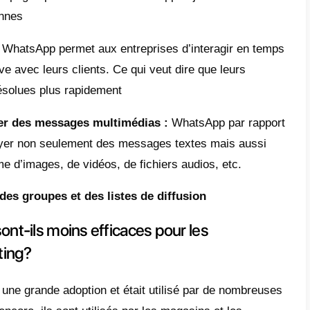
. Cependant, il ne possède pas que des ava
 SMS peuvent sembler impersonnels, pas per
 vite se trouvent inondés de messages indés
dans les SMS on a qu’un nombre limité de c
p de place pour de trs longs contenu.
t-ce que le marketing WhatsApp?
 nouveau moyen qu’utilisent les entreprises 
e pratique, les entreprises redirigent les
Tra
rmes vers WhatsApp
. Une fois sur WhatsApp 