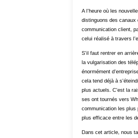
Qu’
Qu’
Pou
SM
Pou
cam
Com
ent
Com
plu
Com
mar
A l’heur
disting