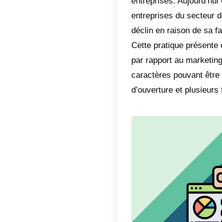
parler 
Pourq
Il exist
est mie
uns :
Une por
grandis
veut do
atteindr