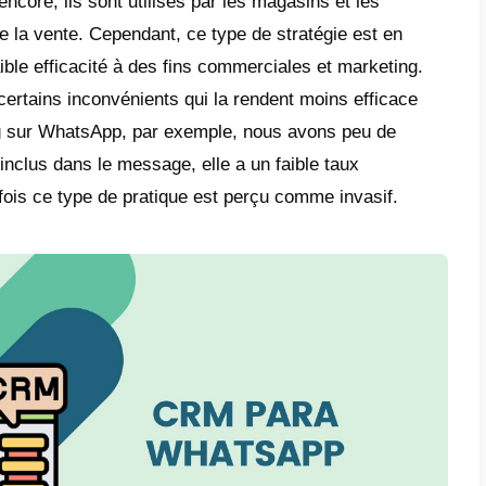
avec des agents pour exposer leurs problèmes
uoi WhatsApp Marketing est meill
e plusieurs aspects qui nous font dire que 
ux que le marketing par SMS en terme d’effi
tée plus grande :
WhatsApp de part sa pop
sante, possède une base d’utilisateur plus 
nc dire qu’une campagne publicitaire sur W
ait plus de personnes