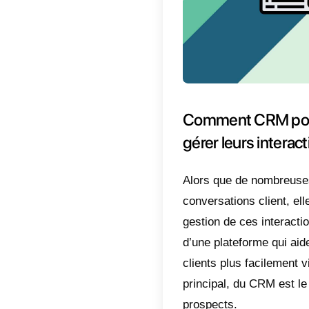
Un syst
réel et 
requête
La poss
aux SMS
des mes
La poss
Pourqu