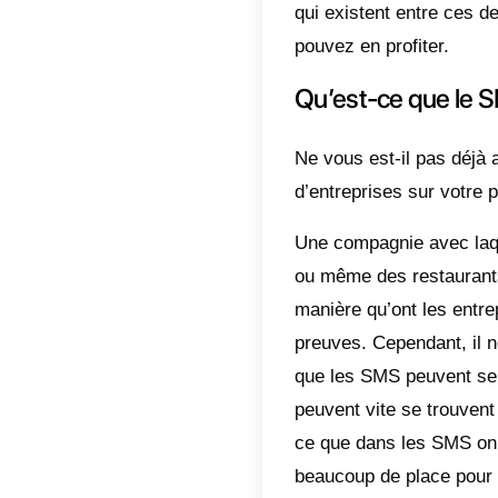
communi
celui ré
S’il fau
la vulga
énormém
cela ten
plus act
ses ont
communi
plus eff