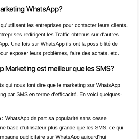
 article, nous tacherons de vous montrer le
stent entre ces deux types de canal de co
n profiter.
t-ce que le SMS Marketing?
 est-il pas déjà arrivé de recevoir des me
rises sur votre portable ?
pagnie avec laquelle vous avez interagi, un
 des restaurants. Cela s’appelle du market
qu’ont les entreprises d’atteindre les clients