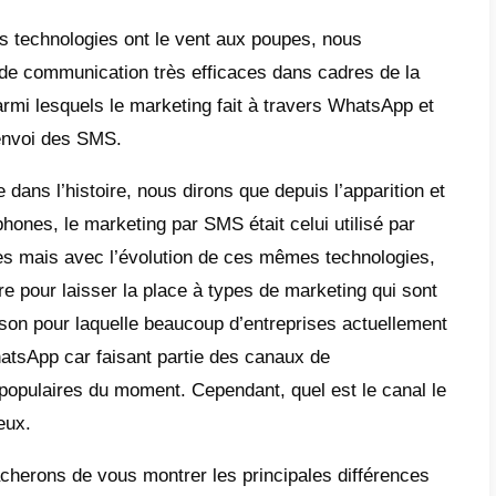
est-ce que le SMS Marketing?
est-ce que le marketing WhatsApp?
rquoi WhatsApp Marketing est meilleur que
S?
rquoi les SMS sont-ils moins efficaces pour
pagnes marketing?
ment CRM pour WhatsApp peut-il aider le
reprises à gérer leurs interactions avec les 
ment profiter du marketing WhatsApp pour 
s de clients en 2023?
ment Callbell peut-il vous aider à améliorer
keting WhatsApp?
e où les nouvelles technologies ont le vent
uons des canaux de communication très effi