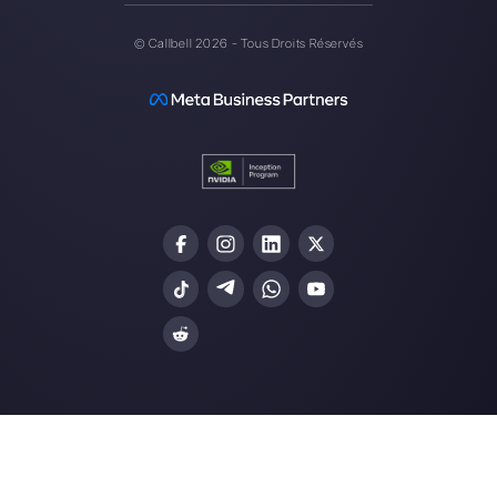
Alan Trovò
A propos de l’auteur: Bonjour! Je suis Alan et je suis le
responsable du marketing chez
Callbell
, la première
plate-forme de communication conçue pour aider les
équipes de vente et d’assistance à collaborer et à
communiquer avec les clients via applications de
messagerie directe telles que WhatsApp, Messenger,
Telegram et Instagram Direct