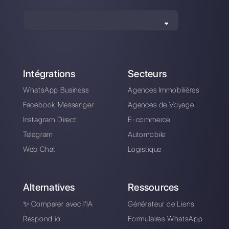
Vendre des voitures
Qu'est-ce que le
sur WhatsApp: voici
NPS et comment le
comment faire
mettre en œuvre via
WhatsApp?
Quelques exemples
Comment réduire les
de chatbots
coûts de l'API de
WhatsApp par cas
WhatsApp Business
d’utilisation
: 7 tips