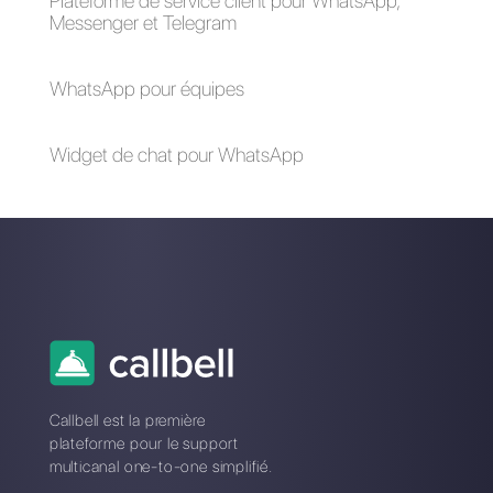
Pourquoi est-il
important
d'utiliser
WhatsApp for
Business dans
les entreprises?