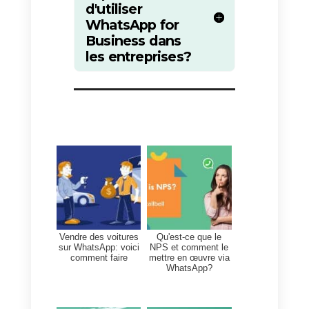
Le bot reçoit les premiers
messages et les réponds comme
il peut, après il envoi la
conversation à un agent
(humain).
Un autre avantage de
Callbell es
qu’il permet aux entreprises
d’intégrer WhatsApp dans
multiples applis
, comme par
exemple Slack, Gmail, CRM et